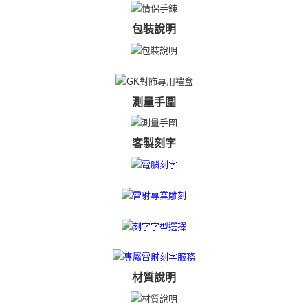
https://aftee.tw/terms/#terms3
黑貓宅急便-(離島請自行填寫住址)
３．未成年的使用者請事先徵得法定代理人或監護人之同意方可使用
免運費
「AFTEE先享後付」，若未經同意申辦者引起之損失，本公司不負相關責
包裝說明
任。
郵局掛號
４．使用「AFTEE先享後付」時，將依據個別帳號之用戶狀況，依本公司即
時審查核予不同之上限額度；若仍有額度不足之情形，本公司將視審查結果
免運費
請求用戶進行身份認證。
５．嚴禁一人註冊多個帳號或使用他人資訊註冊。若發現惡意使用之情形，
機車快遞(限大台北地區運費到付) 下單後請聯絡LINE官方帳號 @gi
測量手圍
恩沛科技股份有限公司將有權停止該用戶之使用額度並採取法律行動。
umka
免運費
客製刻字
黑貓到付(離島不適用)
免運費
海外宅配
查看運費
材質說明