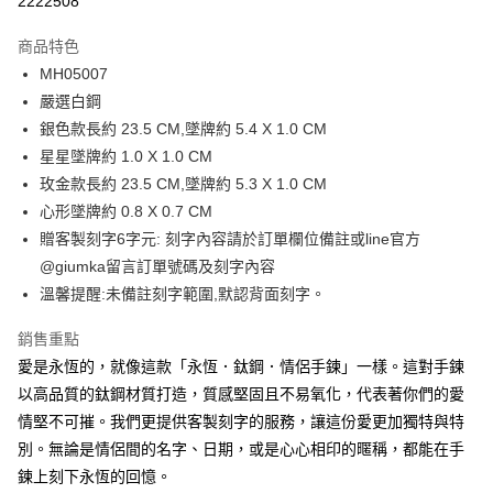
2222508
3 期 0 利率 每期
NT$262
21家銀行
商品特色
6 期 0 利率 每期
NT$131
21家銀行
合作金庫商業銀行
第一商業銀行
MH05007
華南商業銀行
彰化商業銀行
12 期 0 利率 每期
NT$65
21家銀行
合作金庫商業銀行
第一商業銀行
嚴選白鋼
上海商業儲蓄銀行
台北富邦商業銀行
華南商業銀行
彰化商業銀行
24 期 0 利率 每期
NT$32
20家銀行
合作金庫商業銀行
第一商業銀行
國泰世華商業銀行
兆豐國際商業銀行
銀色款長約 23.5 CM,墜牌約 5.4 X 1.0 CM
上海商業儲蓄銀行
台北富邦商業銀行
華南商業銀行
彰化商業銀行
臺灣中小企業銀行
台中商業銀行
合作金庫商業銀行
第一商業銀行
星星墜牌約 1.0 X 1.0 CM
超商取貨付款
國泰世華商業銀行
兆豐國際商業銀行
上海商業儲蓄銀行
台北富邦商業銀行
匯豐（台灣）商業銀行
華泰商業銀行
華南商業銀行
彰化商業銀行
臺灣中小企業銀行
台中商業銀行
玫金款長約 23.5 CM,墜牌約 5.3 X 1.0 CM
國泰世華商業銀行
兆豐國際商業銀行
聯邦商業銀行
遠東國際商業銀行
LINE Pay
上海商業儲蓄銀行
台北富邦商業銀行
匯豐（台灣）商業銀行
華泰商業銀行
心形墜牌約 0.8 X 0.7 CM
臺灣中小企業銀行
台中商業銀行
元大商業銀行
永豐商業銀行
兆豐國際商業銀行
臺灣中小企業銀行
聯邦商業銀行
遠東國際商業銀行
匯豐（台灣）商業銀行
華泰商業銀行
贈客製刻字6字元: 刻字內容請於訂單欄位備註或line官方
Apple Pay
玉山商業銀行
星展（台灣）商業銀行
台中商業銀行
匯豐（台灣）商業銀行
元大商業銀行
永豐商業銀行
聯邦商業銀行
遠東國際商業銀行
@giumka留言訂單號碼及刻字內容
台新國際商業銀行
中國信託商業銀行
華泰商業銀行
聯邦商業銀行
玉山商業銀行
星展（台灣）商業銀行
街口支付
元大商業銀行
永豐商業銀行
台灣樂天信用卡公司
遠東國際商業銀行
元大商業銀行
溫馨提醒:未備註刻字範圍,默認背面刻字。
台新國際商業銀行
中國信託商業銀行
玉山商業銀行
星展（台灣）商業銀行
永豐商業銀行
玉山商業銀行
台灣樂天信用卡公司
悠遊付
台新國際商業銀行
中國信託商業銀行
銷售重點
星展（台灣）商業銀行
台新國際商業銀行
台灣樂天信用卡公司
中國信託商業銀行
台灣樂天信用卡公司
Google Pay
愛是永恆的，就像這款「永恆．鈦鋼．情侶手鍊」一樣。這對手鍊
以高品質的鈦鋼材質打造，質感堅固且不易氧化，代表著你們的愛
全盈+PAY
情堅不可摧。我們更提供客製刻字的服務，讓這份愛更加獨特與特
AFTEE先享後付
別。無論是情侶間的名字、日期，或是心心相印的暱稱，都能在手
相關說明
鍊上刻下永恆的回憶。