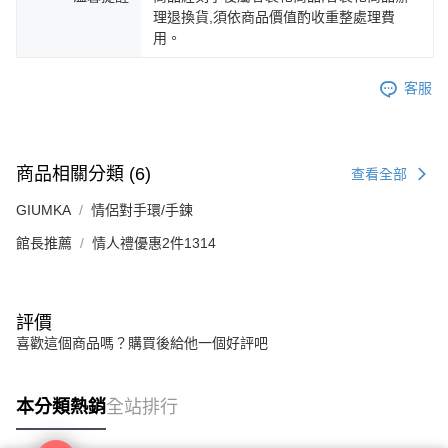
理退換貨,須依商品價值酌收重整處理費
用。
客服
商品相關分類 (6)
查看全部
GIUMKA
情侶對手環/手鍊
館長推薦
情人禮優惠2件1314
評價
喜歡這個商品嗎？購買後給他一個好評吧
本分類熱銷
全站排行