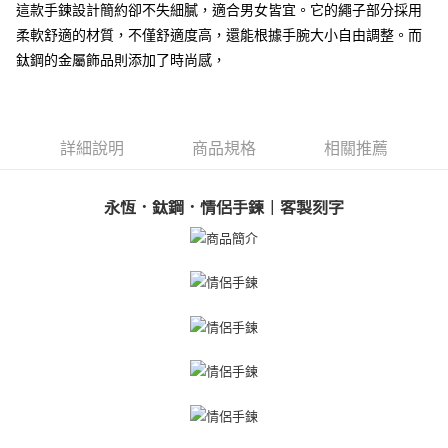
【關於「AFTEE先享後付」】
這款手鍊設計簡約卻不失細膩，適合男女皆宜。它的繩子部分採用
ATM付款
AFTEE先享後付是「在收到商品之後才付款」的支付方式。 讓您購物簡單
柔軟舒適的材質，不僅舒適度高，還能根據手腕大小自由調整。而
便利好安心！
貨到付款
１．簡單：不需註冊會員、不需綁卡、不需儲值。
鈦鋼的金屬飾品則添加了時尚感，
２．便利：只要手機號碼，簡訊認證，即可結帳。
３．安心：先確認商品／服務後，再付款。
運送方式
【「AFTEE先享後付」結帳流程】
全家取貨付款
１．於結帳方式選擇「AFTEE先享後付」後，將跳轉至「AFTEE先享後付」
詳細說明
商品規格
相關推薦
免運費
結帳頁面，進行簡訊認證並確認金額後，即可完成結帳。
２．訂單成立數日內，您將收到繳費通知簡訊。
付款後全家取貨
３．收到繳費通知簡訊後14天內，點擊此簡訊中的連結，可透過四大超商／
永恆．鈦鋼．情侶手鍊｜客製刻字
ATM／網路銀行／等多元方式進行付款，方視為交易完成。
免運費
※ 請注意：結帳手續完成當下不需立刻繳費，但若您需要取消訂單，請聯絡
購買商品的店家。未經商家同意取消之訂單仍視為有效，需透過AFTEE先享
7-11取貨付款
後付繳納相關費用。
免運費
※ 交易是否成功請以「AFTEE先享後付 」之結帳頁面顯示為準，若有關於
是否繳費成功／繳費後需取消欲退款等相關疑問，請聯繫「AFTEE先享後付
客戶支援中心」
https://netprotections.freshdesk.com/support/home
付款後7-11取貨
免運費
【注意事項】
１．透過由恩沛科技股份有限公司提供之「AFTEE先享後付」服務完成之交
7-11取貨(快速到店)
易，需依本服務之必要範圍內提供個人資料，並將交易相關給付款項請求債
權轉讓予恩沛科技股份有限公司。
免運費
２．關於個人資料處理事宜，請瀏覽以下網址：