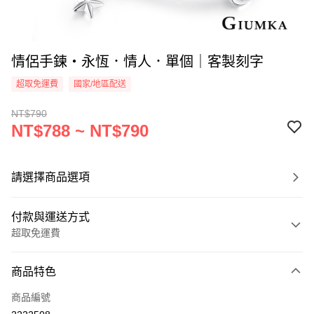
情侶手鍊・永恆．情人．單個｜客製刻字
超取免運費
國家/地區配送
NT$790
NT$788 ~ NT$790
請選擇商品選項
付款與運送方式
超取免運費
付款方式
商品特色
信用卡一次付款
商品編號
信用卡分期付款