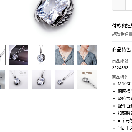
付款與運
超取免運
付款方式
商品特色
信用卡一
商品編號
2224393
信用卡分
商品特色
3 期 
MN030
6 期 
合作金
德國標
華南商
12 期
墜飾含墜頭
合作金
上海商
華南商
配件白鋼
24 期
合作金
國泰世
上海商
扣頭贈刻
華南商
臺灣中
合作金
超商取貨
國泰世
上海商
■ 字元
匯豐（
華南商
臺灣中
國泰世
聯邦商
1個 中
LINE Pay
上海商
匯豐（
臺灣中