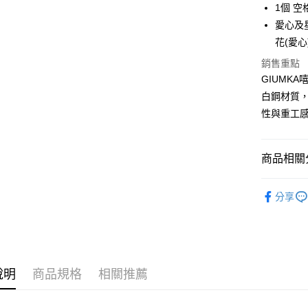
元大商
兆豐國
1個 空
聯邦商
匯豐（
Apple Pay
玉山商
台中商
元大商
愛心及
聯邦商
台新國
華泰商
玉山商
街口支付
花(愛心)
元大商
台灣樂
遠東國
台新國
玉山商
銷售重點
永豐商
台灣樂
悠遊付
台新國
星展（
GIUMK
台灣樂
中國信
Google Pa
白鋼材質
性與重工
全盈+PAY
AFTEE先
商品相關分
相關說明
【關於「A
ATM付款
GIUMKA
AFTEE
分享
便利好安
抗過敏白
貨到付款
１．簡單
２．便利
項鍊
白
３．安心
項鍊
男
運送方式
【「AFT
說明
商品規格
相關推薦
１．於結帳
館長推薦
全家取貨
付」結帳
免運費
２．訂單
男生
精