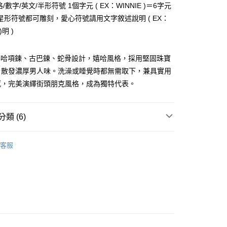
業銀行
永豐商業銀行
際商業銀行
臺灣中小企業銀行
格/數字/英文/半形符號 1個字元 ( EX：WINNIE )＝6字元
業銀行
遠東國際商業銀行
台灣）商業銀行
華泰商業銀行
業銀行
星展（台灣）商業銀行
業銀行
匯豐（台灣）商業銀行
業銀行
永豐商業銀行
星形符號都可雕刻，愛心符號請用文字敘述說明 ( EX：
業銀行
遠東國際商業銀行
際商業銀行
中國信託商業銀行
業銀行
聯邦商業銀行
業銀行
星展（台灣）商業銀行
明 )
業銀行
永豐商業銀行
天信用卡公司
際商業銀行
元大商業銀行
際商業銀行
中國信託商業銀行
業銀行
星展（台灣）商業銀行
業銀行
玉山商業銀行
天信用卡公司
際商業銀行
中國信託商業銀行
台灣）商業銀行
台新國際商業銀行
A嘻哈項鍊、古巴鍊、蛇骨設計，嬉哈風格，採用堅固珠寶
天信用卡公司
託商業銀行
台灣樂天信用卡公司
y
，散發濃厚男人味。洗澡或睡覺時都無需取下，兼具實用
感，完美演繹街頭朋克風格，成為獨特代表。
享後付
類 (6)
FTEE先享後付」】
個性款項鍊｜街頭必備項鍊
先享後付是「在收到商品之後才付款」的支付方式。 讓您購物簡單
客服
心！
鋼
白鋼項鍊
：不需註冊會員、不需綁卡、不需儲值。
：只要手機號碼，簡訊認證，即可結帳。
鋼 項鍊
：先確認商品／服務後，再付款。
生 項鍊
EE先享後付」結帳流程】
方式選擇「AFTEE先享後付」後，將跳轉至「AFTEE先享後
珍珠丨單鑽
付款
頁面，進行簡訊認證並確認金額後，即可完成結帳。
成立數日內，您將收到繳費通知簡訊。
鍍白K/白鋼 項鍊