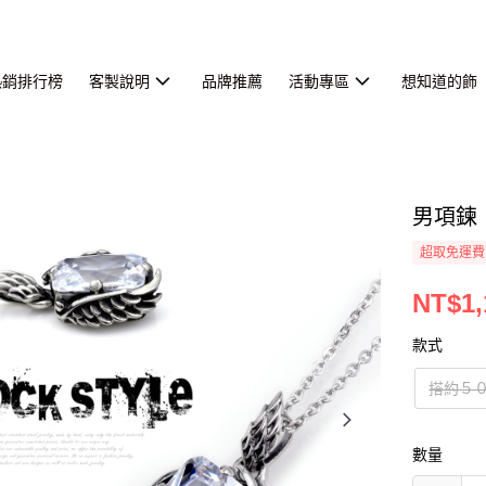
熱銷排行榜
客製說明
品牌推薦
活動專區
想知道的飾
男項鍊
超取免運費
NT$1,
款式
搭約５
數量