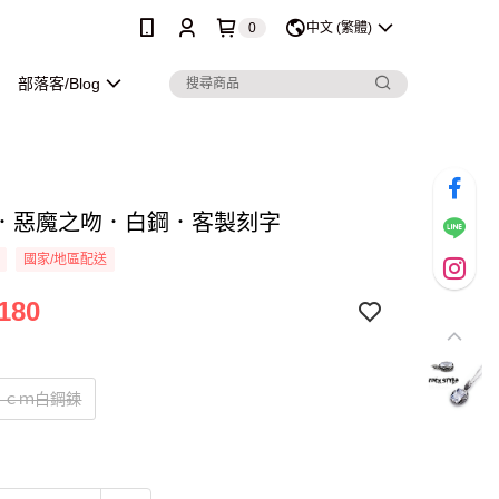
0
中文 (繁體)
部落客/Blog
．惡魔之吻．白鋼．客製刻字
國家/地區配送
180
０ｃｍ白鋼鍊