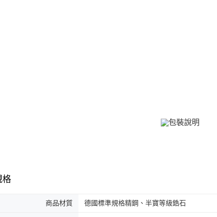
３．收到繳
／ATM／
付款後全
※ 請注意
免運費
絡購買商品
先享後付
7-11取貨
※ 交易是
是否繳費成
免運費
付客戶支
付款後7-1
【注意事
免運費
１．透過由
交易，需
7-11取貨
求債權轉
２．關於
免運費
https://aft
３．未成
黑貓宅急便
「AFTE
免運費
任。
４．使用「
郵局掛號
即時審查
結果請求
規格
免運費
５．嚴禁
形，恩沛
機車快遞(
動。
商品材質
德國標準規格精鋼、半寶等級鋯石
umka