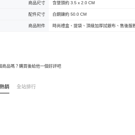
商品尺寸
含墜頭約 3.5 x 2.0 CM
免運費
配件尺寸
白鋼鍊約 50.0 CM
黑貓到付(
免運費
商品附件
時尚禮盒、提袋、頂級加厚拭銀布、售後服
海外宅配
個商品嗎？購買後給他一個好評吧
熱銷
全站排行