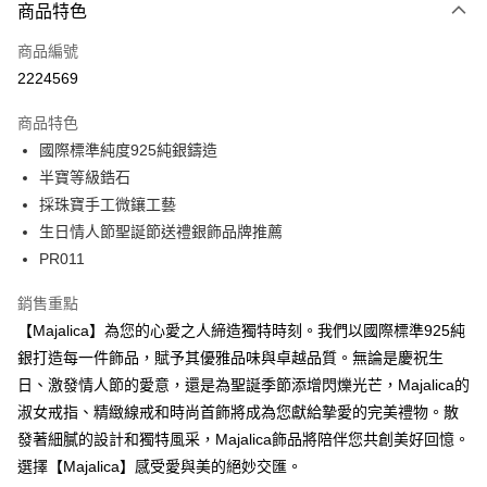
3 期 0 利率 每期
NT$426
21家銀行
商品特色
6 期 0 利率 每期
NT$213
21家銀行
合作金庫商業銀行
第一商業銀行
商品編號
華南商業銀行
彰化商業銀行
12 期 0 利率 每期
NT$106
21家銀行
合作金庫商業銀行
第一商業銀行
2224569
上海商業儲蓄銀行
台北富邦商業銀行
華南商業銀行
彰化商業銀行
24 期 0 利率 每期
NT$53
20家銀行
合作金庫商業銀行
第一商業銀行
國泰世華商業銀行
兆豐國際商業銀行
上海商業儲蓄銀行
台北富邦商業銀行
商品特色
華南商業銀行
彰化商業銀行
臺灣中小企業銀行
台中商業銀行
合作金庫商業銀行
第一商業銀行
超商取貨付款
國泰世華商業銀行
兆豐國際商業銀行
國際標準純度925純銀鑄造
上海商業儲蓄銀行
台北富邦商業銀行
匯豐（台灣）商業銀行
華泰商業銀行
華南商業銀行
彰化商業銀行
臺灣中小企業銀行
台中商業銀行
國泰世華商業銀行
兆豐國際商業銀行
半寶等級鋯石
聯邦商業銀行
遠東國際商業銀行
LINE Pay
上海商業儲蓄銀行
台北富邦商業銀行
匯豐（台灣）商業銀行
華泰商業銀行
臺灣中小企業銀行
台中商業銀行
元大商業銀行
永豐商業銀行
採珠寶手工微鑲工藝
兆豐國際商業銀行
臺灣中小企業銀行
聯邦商業銀行
遠東國際商業銀行
匯豐（台灣）商業銀行
華泰商業銀行
Apple Pay
玉山商業銀行
星展（台灣）商業銀行
台中商業銀行
匯豐（台灣）商業銀行
生日情人節聖誕節送禮銀飾品牌推薦
元大商業銀行
永豐商業銀行
聯邦商業銀行
遠東國際商業銀行
台新國際商業銀行
中國信託商業銀行
華泰商業銀行
聯邦商業銀行
玉山商業銀行
星展（台灣）商業銀行
PR011
街口支付
元大商業銀行
永豐商業銀行
台灣樂天信用卡公司
遠東國際商業銀行
元大商業銀行
台新國際商業銀行
中國信託商業銀行
玉山商業銀行
星展（台灣）商業銀行
永豐商業銀行
玉山商業銀行
台灣樂天信用卡公司
悠遊付
銷售重點
台新國際商業銀行
中國信託商業銀行
星展（台灣）商業銀行
台新國際商業銀行
【Majalica】為您的心愛之人締造獨特時刻。我們以國際標準925純
台灣樂天信用卡公司
中國信託商業銀行
台灣樂天信用卡公司
Google Pay
銀打造每一件飾品，賦予其優雅品味與卓越品質。無論是慶祝生
全盈+PAY
日、激發情人節的愛意，還是為聖誕季節添增閃爍光芒，Majalica的
淑女戒指、精緻線戒和時尚首飾將成為您獻給摯愛的完美禮物。散
AFTEE先享後付
發著細膩的設計和獨特風采，Majalica飾品將陪伴您共創美好回憶。
相關說明
選擇【Majalica】感受愛與美的絕妙交匯。
【關於「AFTEE先享後付」】