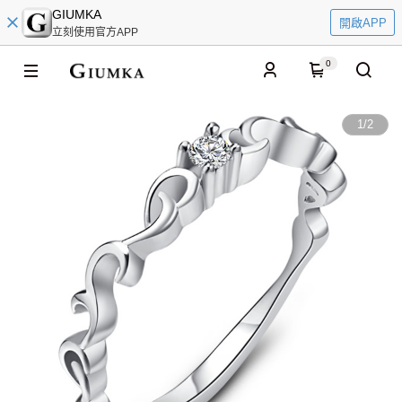
GIUMKA
開啟APP
立刻使用官方APP
0
1
/
2