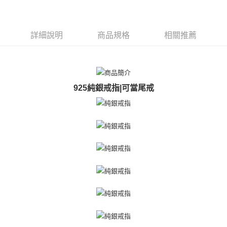
ATM付款
AFTEE先享後付是「在收到商品之後才付款」的支付方式。 讓您購物簡單
便利好安心！
貨到付款
１．簡單：不需註冊會員、不需綁卡、不需儲值。
２．便利：只要手機號碼，簡訊認證，即可結帳。
詳細說明
商品規格
相關推薦
３．安心：先確認商品／服務後，再付款。
運送方式
【「AFTEE先享後付」結帳流程】
全家取貨付款
１．於結帳方式選擇「AFTEE先享後付」後，將跳轉至「AFTEE先享後付」
免運費
結帳頁面，進行簡訊認證並確認金額後，即可完成結帳。
２．訂單成立數日內，您將收到繳費通知簡訊。
925純銀戒指|可當尾戒
付款後全家取貨
３．收到繳費通知簡訊後14天內，點擊此簡訊中的連結，可透過四大超商／
ATM／網路銀行／等多元方式進行付款，方視為交易完成。
免運費
※ 請注意：結帳手續完成當下不需立刻繳費，但若您需要取消訂單，請聯絡
購買商品的店家。未經商家同意取消之訂單仍視為有效，需透過AFTEE先享
7-11取貨付款
後付繳納相關費用。
免運費
※ 交易是否成功請以「AFTEE先享後付 」之結帳頁面顯示為準，若有關於
是否繳費成功／繳費後需取消欲退款等相關疑問，請聯繫「AFTEE先享後付
客戶支援中心」
https://netprotections.freshdesk.com/support/home
付款後7-11取貨
免運費
【注意事項】
１．透過由恩沛科技股份有限公司提供之「AFTEE先享後付」服務完成之交
7-11取貨(快速到店)
易，需依本服務之必要範圍內提供個人資料，並將交易相關給付款項請求債
權轉讓予恩沛科技股份有限公司。
免運費
２．關於個人資料處理事宜，請瀏覽以下網址：
https://aftee.tw/terms/#terms3
黑貓宅急便-(離島請自行填寫住址)