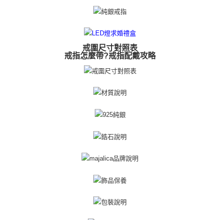
３．未成年的使用者請事先徵得法定代理人或監護人之同意方可使用
免運費
「AFTEE先享後付」，若未經同意申辦者引起之損失，本公司不負相關責
任。
郵局掛號
４．使用「AFTEE先享後付」時，將依據個別帳號之用戶狀況，依本公司即
時審查核予不同之上限額度；若仍有額度不足之情形，本公司將視審查結果
免運費
戒圍尺寸對照表
請求用戶進行身份認證。
戒指怎麼帶?戒指配戴攻略
５．嚴禁一人註冊多個帳號或使用他人資訊註冊。若發現惡意使用之情形，
機車快遞(限大台北地區運費到付) 下單後請聯絡LINE官方帳號 @gi
恩沛科技股份有限公司將有權停止該用戶之使用額度並採取法律行動。
umka
免運費
黑貓到付(離島不適用)
免運費
海外宅配
查看運費