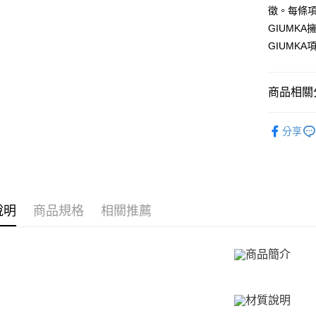
元大商
兆豐國
聯邦商
徵。每條
匯豐（
Apple Pay
玉山商
台中商
元大商
GIUMK
聯邦商
台新國
華泰商
玉山商
街口支付
元大商
GIUMK
台灣樂
遠東國
台新國
玉山商
永豐商
台灣樂
悠遊付
台新國
星展（
台灣樂
商品相關分
中國信
Google Pa
GIUMKA
全盈+PAY
分享
項鍊
精
AFTEE先
相關說明
項鍊
女
【關於「A
ATM付款
館長推薦
AFTEE
便利好安
說明
商品規格
相關推薦
貨到付款
１．簡單
２．便利
３．安心
運送方式
【「AFT
１．於結帳
全家取貨
付」結帳
免運費
２．訂單