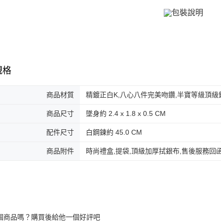
３．收到繳
／ATM／
付款後全
※ 請注意
免運費
絡購買商品
先享後付
7-11取貨
※ 交易是
是否繳費成
免運費
付客戶支
規格
付款後7-1
【注意事
免運費
１．透過由
商品材質
精鍍正白K,八心八件完美吻鑽,半寶等級頂級
交易，需
7-11取貨
求債權轉
商品尺寸
墜身約 2.4 x 1.8 x 0.5 CM
２．關於
免運費
https://aft
配件尺寸
白鋼鍊約 45.0 CM
３．未成
黑貓宅急便
「AFTE
免運費
商品附件
時尚禮盒,提袋,頂級加厚拭銀布,售後服務回
任。
４．使用「
郵局掛號
即時審查
結果請求
免運費
５．嚴禁
形，恩沛
機車快遞(
動。
umka
個商品嗎？購買後給他一個好評吧