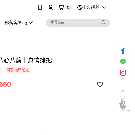
0
中文 (繁體)
部落客/Blog
八心八箭｜真情擁抱
國家/地區配送
650