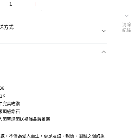
清除
送方式
紀錄
費
次付款
期付款
0 利率 每期
NT$550
21家銀行
36
0 利率 每期
NT$275
21家銀行
庫商業銀行
第一商業銀行
白K
業銀行
彰化商業銀行
 0 利率 每期
NT$137
21家銀行
件完美吻鑽
庫商業銀行
第一商業銀行
業儲蓄銀行
台北富邦商業銀行
業銀行
彰化商業銀行
級頂級鋯石
 0 利率 每期
NT$68
20家銀行
庫商業銀行
第一商業銀行
華商業銀行
兆豐國際商業銀行
業儲蓄銀行
台北富邦商業銀行
人節聖誕節送禮飾品牌推薦
業銀行
彰化商業銀行
小企業銀行
台中商業銀行
庫商業銀行
第一商業銀行
付款
華商業銀行
兆豐國際商業銀行
業儲蓄銀行
台北富邦商業銀行
台灣）商業銀行
華泰商業銀行
業銀行
彰化商業銀行
小企業銀行
台中商業銀行
華商業銀行
兆豐國際商業銀行
業銀行
遠東國際商業銀行
業儲蓄銀行
台北富邦商業銀行
A項鍊，不僅為愛人而生，更是友誼、親情、閨蜜之間的象
台灣）商業銀行
華泰商業銀行
小企業銀行
台中商業銀行