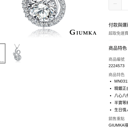
付款與運
超取免運
付款方式
商品特色
信用卡一
商品編號
2224573
信用卡分
商品特色
3 期 
MN031
6 期 
合作金
精鍍正
華南商
12 期
八心八
合作金
上海商
華南商
半寶等
24 期
合作金
國泰世
上海商
生日情
華南商
臺灣中
合作金
超商取貨
國泰世
上海商
匯豐（
華南商
銷售重點
臺灣中
國泰世
聯邦商
LINE Pay
上海商
GIUMK
匯豐（
臺灣中