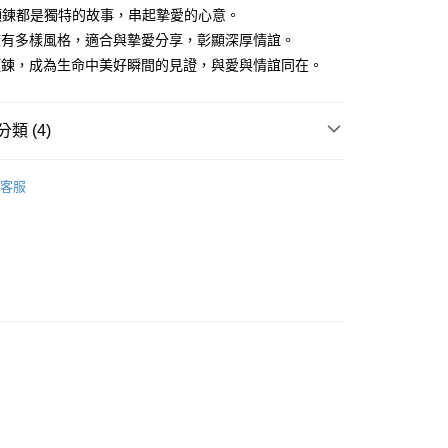
業銀行
永豐商業銀行
際商業銀行
臺灣中小企業銀行
業銀行
遠東國際商業銀行
項鍊都是獨特的故事，串起摯愛的心意。
台灣）商業銀行
華泰商業銀行
業銀行
星展（台灣）商業銀行
業銀行
匯豐（台灣）商業銀行
業銀行
永豐商業銀行
A擁有多樣風格，適合與摯愛分享，彰顯深厚情誼。
業銀行
遠東國際商業銀行
際商業銀行
中國信託商業銀行
業銀行
聯邦商業銀行
業銀行
星展（台灣）商業銀行
業銀行
永豐商業銀行
A項鍊，成為生命中美好瞬間的見證，與愛與情誼同在。
天信用卡公司
際商業銀行
元大商業銀行
際商業銀行
中國信託商業銀行
業銀行
星展（台灣）商業銀行
業銀行
玉山商業銀行
天信用卡公司
際商業銀行
中國信託商業銀行
台灣）商業銀行
台新國際商業銀行
天信用卡公司
類 (4)
託商業銀行
台灣樂天信用卡公司
y
女生項鍊
客服
鍍K金飾 項鍊
享後付
生項鍊
FTEE先享後付」】
謝師禮優選
先享後付是「在收到商品之後才付款」的支付方式。 讓您購物簡單
心！
：不需註冊會員、不需綁卡、不需儲值。
：只要手機號碼，簡訊認證，即可結帳。
：先確認商品／服務後，再付款。
EE先享後付」結帳流程】
方式選擇「AFTEE先享後付」後，將跳轉至「AFTEE先享後
付款
頁面，進行簡訊認證並確認金額後，即可完成結帳。
成立數日內，您將收到繳費通知簡訊。