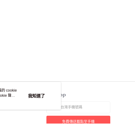
離島不適用)
查看運費
 cookie
kie 聲明
我知道了
官方APP
免費傳送載點至手機