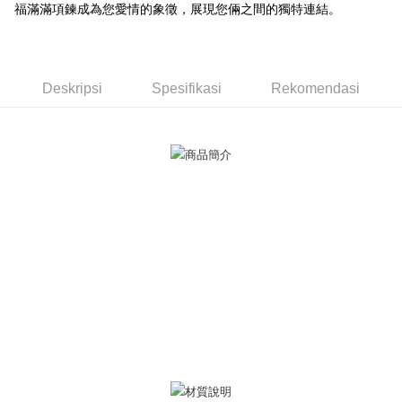
AFTEE
福滿滿項鍊成為您愛情的象徵，展現您倆之間的獨特連結。
Bank Antarabangsa
Bank CTBC
Deskripsi
Taishin
Pertama, Mengenai Perkhidmatan AFTEE Beli Sekarang Bayar Kemudian
Syarikat Kad Kredit
Pemindahan ATM
1. Dengan memilih AFTEE sebagai kaedah pembayaran, mesej
Rakuten Taiwan
pengesahan AFTEE akan muncul.
Deskripsi
Spesifikasi
Rekomendasi
Tunai semasa Penghantaran
2. Anda boleh meneruskan pembayaran selepas pengesahan SMS.
3. Tiada bayaran diperlukan apabila pesanan disahkan. Produk akan
dihantar ke alamat yang ditetapkan.
Pilihan Penghantaran
4. Setelah pesanan disahkan, anda akan menerima SMS pembayaran
manakala ahli aplikasi akan menerima pemberitahuan tolak aplikasi
全家取貨付款
AFTEE.
Penghantaran percuma
5. Tiada bayaran diperlukan apabila anda menerima produk. Sila buat
pembayaran di empat kedai serbaneka utama, ATM atau perbankan
付款後全家取貨
dalam talian dengan SMS pembayaran atau pemberitahuan tolak aplikasi
AFTEE.
Penghantaran percuma
Sila ambil perhatian bahawa tempoh pembayaran adalah 14 hari. Walau
7-11取貨付款
bagaimanapun, bagi mereka yang telah memuat turun Aplikasi AFTEE
Penghantaran percuma
dan mendaftar sebagai ahli AFTEE boleh menikmati tempoh pembayaran
sehingga 45 hari.
付款後7-11取貨
Tempoh pembayaran dikira dari masa kedai meminta pembayaran anda,
Penghantaran percuma
ditambah dengan bilangan hari yang boleh dilanjutkan oleh AFTEE. Anda
boleh melanjutkan tempoh pembayaran anda sebelum anda menerima
7-11取貨(快速到店)
pesanan. Walau bagaimanapun, tiada jaminan bahawa anda boleh