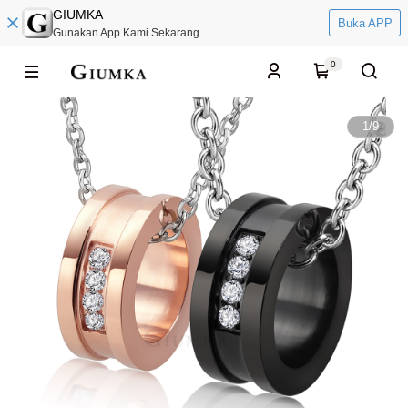
GIUMKA
Buka APP
Gunakan App Kami Sekarang
0
1
/
9