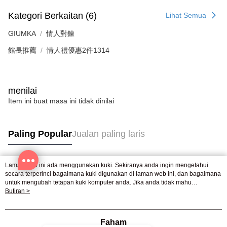
Kategori Berkaitan (6)
Lihat Semua
GIUMKA
情人對鍊
館長推薦
情人禮優惠2件1314
menilai
Item ini buat masa ini tidak dinilai
Paling Popular
Jualan paling laris
Laman web ini ada menggunakan kuki. Sekiranya anda ingin mengetahui
Tag Popular
secara terperinci bagaimana kuki digunakan di laman web ini, dan bagaimana
untuk mengubah tetapan kuki komputer anda. Jika anda tidak mahu
menggunakan kuki di komputer anda, sila rujuk penerangan mengenai kuki.
Butiran >
Dasar Privasi
Laman web ini ada menggunakan kuki. Sekiranya anda ingin
mengetahui secara terperinci bagaimana kuki digunakan di laman web ini,
dan bagaimana untuk mengubah tetapan kuki komputer anda. Jika anda tidak
Faham
mahu menggunakan kuki di komputer anda, sila rujuk penerangan mengenai