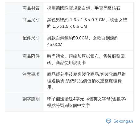
mendapatkan kebenaran daripada ibu bapa atau penjaga yang sah
商品材質
採用德國珠寶規格白鋼、半寶等級鋯石
untuk menggunakan AFTEE.
商品尺寸
黑色男墜約 1.6 x 1.6 x 0.7 CM、玫金女墜
Sila hubungi NP Taiwan Inc. di
cs_tw@netprotections.co.jp
jika anda
約 1.5 x1.5 x 0.6 CM
mempunyai sebarang kebimbangan mengenai pemprosesan dan
penggunaan pada data peribadi. Jika anda tidak bersetuju dengan data
配件尺寸
男款白鋼鍊約50.0CM、女款白鋼鍊約
peribadi yang disenaraikan seperti di atas akan dikumpul dan digunakan
oleh AFTEE, sila jangan gunakan perkhidmatan ini.
45.0CM
商品附件
時尚禮盒、頂級加厚拭銀布、售後服務回
函、商品使用說明卡
注意事項
商品經刻字後屬客製化商品,客製化商品辦
理退換貨,須依商品價值酌收重整處理費
用。
刻字說明
墜子側邊贈送4字元 ,4個英文字母(含數字/
標點符號)或2個中文字
Sokongan