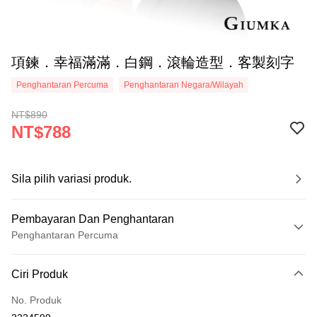
項鍊．幸福滿滿．白鋼．滾輪造型．客製刻字
Penghantaran Percuma
Penghantaran Negara/Wilayah
NT$890
NT$788
Sila pilih variasi produk.
Pembayaran Dan Penghantaran
Penghantaran Percuma
Kaedah Pembayaran
Ciri Produk
Kad Kredit (Bayaran Penuh)
No. Produk
Ansuran Kad Kredit