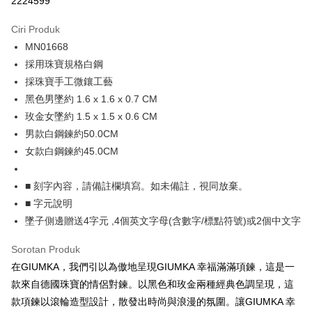
2224599
3 ansuran pada kadar faedah 0,
NT$262
setiap ansuran
Ciri Produk
21 Bank
6 ansuran pada kadar faedah 0,
NT$131
setiap
Taiwan Cooperative Bank
Bank Komersial Pertama
MN01668
Hua Nan Commercial
Chang Hwa Commercial
ansuran
21 Bank
Bank
Bank
採用珠寶規格白鋼
12 ansuran pada kadar faedah 0,
NT$65
setiap ansuran
Taiwan Cooperative Bank
Bank Komersial Pertama
The Shanghai
Bank Komersial Taipei
採珠寶手工微鑲工藝
Hua Nan Commercial Bank
Chang Hwa Commercial Bank
21 Bank
24 ansuran pada kadar faedah 0,
NT$32
setiap
Taiwan Cooperative Bank
Bank Komersial Pertama
Commercial & Savings
Fubon
黑色男墜約 1.6 x 1.6 x 0.7 CM
The Shanghai Commercial &
Bank Komersial Taipei Fubon
Hua Nan Commercial
Chang Hwa Commercial
ansuran
Bank
20 Bank
Savings Bank
玫金女墜約 1.5 x 1.5 x 0.6 CM
Bank
Bank
Bank Cathay United
Mega International
Taiwan Cooperative Bank
Bank Komersial Pertama
Bank Cathay United
Mega International Commercial
Pengambilan di Kedai Serbaneka
男款白鋼鍊約50.0CM
The Shanghai
Bank Komersial Taipei
Commercial Bank
Hua Nan Commercial Bank
Chang Hwa Commercial Bank
Bank
Commercial & Savings
Fubon
女款白鋼鍊約45.0CM
Taiwan Business Bank
Taichung Commercial
LINE Pay
The Shanghai Commercial &
Bank Komersial Taipei Fubon
Taiwan Business Bank
Taichung Commercial Bank
Bank
Bank
Savings Bank
HSBC Bank (Taiwan) Limited
Hwatai Bank
Bank Cathay United
Mega International
HSBC Bank (Taiwan)
Hwatai Bank
Apple Pay
■ 刻字內容，請備註欄填寫。如未備註，視同放棄。
Mega International Commercial
Taiwan Business Bank
Union Bank of Taiwan
Far Eastern International Bank
Commercial Bank
Limited
Bank
■ 字元說明
Yuanta Commercial Bank
Bank SinoPac
Taiwan Business Bank
Taichung Commercial
Union Bank of Taiwan
Far Eastern International
JKOPAY
Taichung Commercial Bank
HSBC Bank (Taiwan) Limited
Bank Komersial E.SUN
DBS Bank
墜子側邊贈送4字元 ,4個英文字母(含數字/標點符號)或2個中文字
Bank
Bank
Hwatai Bank
Union Bank of Taiwan
Bank Antarabangsa Taishin
Bank CTBC
Easy Wallet
HSBC Bank (Taiwan)
Hwatai Bank
Yuanta Commercial Bank
Bank SinoPac
Far Eastern International Bank
Yuanta Commercial Bank
Syarikat Kad Kredit Rakuten
Sorotan Produk
Limited
Bank Komersial E.SUN
DBS Bank
Bank SinoPac
Bank Komersial E.SUN
Google Pay
Taiwan
在GIUMKA，我們引以為傲地呈現GIUMKA 幸福滿滿項鍊，這是一
Union Bank of Taiwan
Far Eastern International
Bank Antarabangsa
Bank CTBC
DBS Bank
Bank Antarabangsa Taishin
Bank
Taishin
款來自德國珠寶的情侶對鍊。以黑色和玫金兩種經典色調呈現，這
Plus PAY
Bank CTBC
Syarikat Kad Kredit Rakuten
Yuanta Commercial Bank
Bank SinoPac
Syarikat Kad Kredit
款項鍊以滾輪造型設計，散發出時尚與浪漫的氛圍。讓GIUMKA 幸
Taiwan
Bank Komersial E.SUN
DBS Bank
Rakuten Taiwan