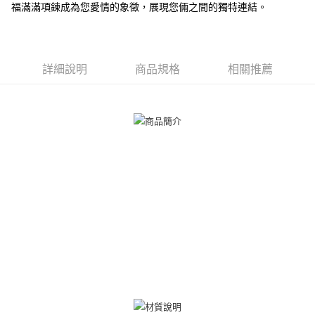
【關於「AFTEE先享後付」】
福滿滿項鍊成為您愛情的象徵，展現您倆之間的獨特連結。
ATM付款
AFTEE先享後付是「在收到商品之後才付款」的支付方式。 讓您購物簡單
便利好安心！
貨到付款
１．簡單：不需註冊會員、不需綁卡、不需儲值。
２．便利：只要手機號碼，簡訊認證，即可結帳。
３．安心：先確認商品／服務後，再付款。
詳細說明
商品規格
相關推薦
運送方式
【「AFTEE先享後付」結帳流程】
全家取貨付款
１．於結帳方式選擇「AFTEE先享後付」後，將跳轉至「AFTEE先享後付」
免運費
結帳頁面，進行簡訊認證並確認金額後，即可完成結帳。
２．訂單成立數日內，您將收到繳費通知簡訊。
付款後全家取貨
３．收到繳費通知簡訊後14天內，點擊此簡訊中的連結，可透過四大超商／
ATM／網路銀行／等多元方式進行付款，方視為交易完成。
免運費
※ 請注意：結帳手續完成當下不需立刻繳費，但若您需要取消訂單，請聯絡
購買商品的店家。未經商家同意取消之訂單仍視為有效，需透過AFTEE先享
7-11取貨付款
後付繳納相關費用。
免運費
※ 交易是否成功請以「AFTEE先享後付 」之結帳頁面顯示為準，若有關於
是否繳費成功／繳費後需取消欲退款等相關疑問，請聯繫「AFTEE先享後付
客戶支援中心」
https://netprotections.freshdesk.com/support/home
付款後7-11取貨
免運費
【注意事項】
１．透過由恩沛科技股份有限公司提供之「AFTEE先享後付」服務完成之交
7-11取貨(快速到店)
易，需依本服務之必要範圍內提供個人資料，並將交易相關給付款項請求債
權轉讓予恩沛科技股份有限公司。
免運費
２．關於個人資料處理事宜，請瀏覽以下網址：