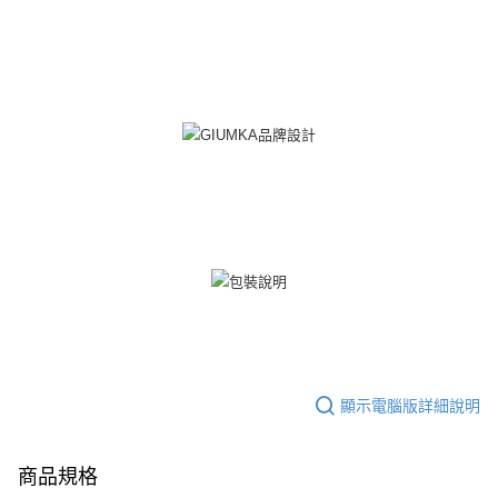
https://aftee.tw/terms/#terms3
黑貓宅急便-(離島請自行填寫住址)
３．未成年的使用者請事先徵得法定代理人或監護人之同意方可使用
免運費
「AFTEE先享後付」，若未經同意申辦者引起之損失，本公司不負相關責
任。
郵局掛號
４．使用「AFTEE先享後付」時，將依據個別帳號之用戶狀況，依本公司即
時審查核予不同之上限額度；若仍有額度不足之情形，本公司將視審查結果
免運費
請求用戶進行身份認證。
５．嚴禁一人註冊多個帳號或使用他人資訊註冊。若發現惡意使用之情形，
機車快遞(限大台北地區運費到付) 下單後請聯絡LINE官方帳號 @gi
恩沛科技股份有限公司將有權停止該用戶之使用額度並採取法律行動。
umka
免運費
黑貓到付(離島不適用)
免運費
海外宅配
查看運費
顯示電腦版詳細說明
商品規格