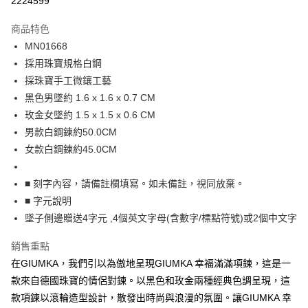
2224599
3 期 0 利率 每期
NT$262
21家銀行
商品特色
6 期 0 利率 每期
NT$131
21家銀行
合作金庫商業銀行
第一商業銀行
MN01668
華南商業銀行
彰化商業銀行
12 期 0 利率 每期
NT$65
21家銀行
合作金庫商業銀行
第一商業銀行
採用珠寶規格白鋼
上海商業儲蓄銀行
台北富邦商業銀行
華南商業銀行
彰化商業銀行
24 期 0 利率 每期
NT$32
20家銀行
合作金庫商業銀行
第一商業銀行
國泰世華商業銀行
兆豐國際商業銀行
採珠寶手工微鑲工藝
上海商業儲蓄銀行
台北富邦商業銀行
華南商業銀行
彰化商業銀行
臺灣中小企業銀行
台中商業銀行
合作金庫商業銀行
第一商業銀行
黑色男墜約 1.6 x 1.6 x 0.7 CM
超商取貨付款
國泰世華商業銀行
兆豐國際商業銀行
上海商業儲蓄銀行
台北富邦商業銀行
匯豐（台灣）商業銀行
華泰商業銀行
華南商業銀行
彰化商業銀行
臺灣中小企業銀行
台中商業銀行
玫金女墜約 1.5 x 1.5 x 0.6 CM
國泰世華商業銀行
兆豐國際商業銀行
聯邦商業銀行
遠東國際商業銀行
LINE Pay
上海商業儲蓄銀行
台北富邦商業銀行
匯豐（台灣）商業銀行
華泰商業銀行
男款白鋼鍊約50.0CM
臺灣中小企業銀行
台中商業銀行
元大商業銀行
永豐商業銀行
兆豐國際商業銀行
臺灣中小企業銀行
聯邦商業銀行
遠東國際商業銀行
匯豐（台灣）商業銀行
華泰商業銀行
女款白鋼鍊約45.0CM
Apple Pay
玉山商業銀行
星展（台灣）商業銀行
台中商業銀行
匯豐（台灣）商業銀行
元大商業銀行
永豐商業銀行
聯邦商業銀行
遠東國際商業銀行
台新國際商業銀行
中國信託商業銀行
華泰商業銀行
聯邦商業銀行
玉山商業銀行
星展（台灣）商業銀行
街口支付
元大商業銀行
永豐商業銀行
台灣樂天信用卡公司
遠東國際商業銀行
元大商業銀行
■ 刻字內容，請備註欄填寫。如未備註，視同放棄。
台新國際商業銀行
中國信託商業銀行
玉山商業銀行
星展（台灣）商業銀行
永豐商業銀行
玉山商業銀行
■ 字元說明
台灣樂天信用卡公司
悠遊付
台新國際商業銀行
中國信託商業銀行
星展（台灣）商業銀行
台新國際商業銀行
墜子側邊贈送4字元 ,4個英文字母(含數字/標點符號)或2個中文字
台灣樂天信用卡公司
中國信託商業銀行
台灣樂天信用卡公司
Google Pay
銷售重點
全盈+PAY
在GIUMKA，我們引以為傲地呈現GIUMKA 幸福滿滿項鍊，這是一
AFTEE先享後付
款來自德國珠寶的情侶對鍊。以黑色和玫金兩種經典色調呈現，這
相關說明
款項鍊以滾輪造型設計，散發出時尚與浪漫的氛圍。讓GIUMKA 幸