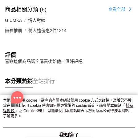
商品相關分類 (6)
查看全部
GIUMKA
情人對鍊
館長推薦
情人禮優惠2件1314
評價
喜歡這個商品嗎？購買後給他一個好評吧
本分類熱銷
全站排行
本網站中使用 cookie，欲查詢有關本網站使用 cookie 方式之詳情，及若您不希
熱門標籤
望在電腦上使用 cookie 時應如何變更電腦的 cookie 設定，請參閱本網站「
隱私
權條款
」之 Cookie 聲明。您繼續使用本網站即表示您同意本公司得按本網站使
用條款之 Cookie 聲明使用 cookie。
了解更多 >
我知道了