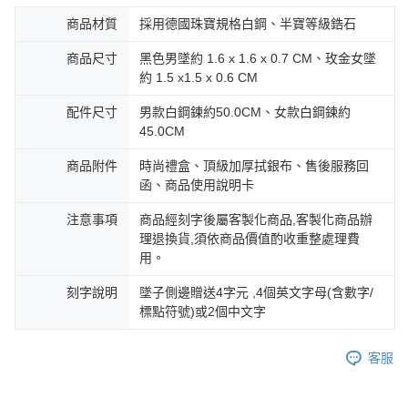
商品材質
採用德國珠寶規格白鋼、半寶等級鋯石
商品尺寸
黑色男墜約 1.6 x 1.6 x 0.7 CM、玫金女墜
約 1.5 x1.5 x 0.6 CM
配件尺寸
男款白鋼鍊約50.0CM、女款白鋼鍊約
45.0CM
商品附件
時尚禮盒、頂級加厚拭銀布、售後服務回
函、商品使用說明卡
注意事項
商品經刻字後屬客製化商品,客製化商品辦
理退換貨,須依商品價值酌收重整處理費
用。
刻字說明
墜子側邊贈送4字元 ,4個英文字母(含數字/
標點符號)或2個中文字
客服