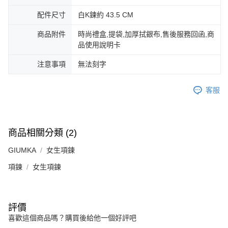
https://aftee.tw/terms/#terms3
黑貓宅急便-(離島請自行填寫住址)
配件尺寸
白K鍊約 43.5 CM
３．未成年的使用者請事先徵得法定代理人或監護人之同意方可使用
免運費
「AFTEE先享後付」，若未經同意申辦者引起之損失，本公司不負相關責
商品附件
時尚禮盒,提袋,加厚拭銀布,售後服務回函,商
任。
郵局掛號
品使用說明卡
４．使用「AFTEE先享後付」時，將依據個別帳號之用戶狀況，依本公司即
時審查核予不同之上限額度；若仍有額度不足之情形，本公司將視審查結果
免運費
請求用戶進行身份認證。
注意事項
無法刻字
５．嚴禁一人註冊多個帳號或使用他人資訊註冊。若發現惡意使用之情形，
機車快遞(限大台北地區運費到付) 下單後請聯絡LINE官方帳號 @gi
恩沛科技股份有限公司將有權停止該用戶之使用額度並採取法律行動。
umka
客服
免運費
黑貓到付(離島不適用)
商品相關分類 (2)
免運費
GIUMKA
女生項鍊
項鍊
女生項鍊
評價
喜歡這個商品嗎？購買後給他一個好評吧