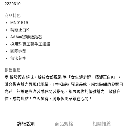
信用卡分期付款
2229610
3 期 0 利率 每期
NT$326
21家銀行
商品特色
6 期 0 利率 每期
NT$163
21家銀行
合作金庫商業銀行
第一商業銀行
MN01519
華南商業銀行
彰化商業銀行
12 期 0 利率 每期
NT$81
21家銀行
合作金庫商業銀行
第一商業銀行
精鍍正白K
上海商業儲蓄銀行
台北富邦商業銀行
華南商業銀行
彰化商業銀行
24 期 0 利率 每期
NT$40
20家銀行
合作金庫商業銀行
第一商業銀行
國泰世華商業銀行
兆豐國際商業銀行
AAA半寶等級鋯石
上海商業儲蓄銀行
台北富邦商業銀行
華南商業銀行
彰化商業銀行
臺灣中小企業銀行
台中商業銀行
合作金庫商業銀行
第一商業銀行
採用珠寶工藝手工鑲鑽
超商取貨付款
國泰世華商業銀行
兆豐國際商業銀行
上海商業儲蓄銀行
台北富邦商業銀行
匯豐（台灣）商業銀行
華泰商業銀行
華南商業銀行
彰化商業銀行
臺灣中小企業銀行
台中商業銀行
圓圈造型
國泰世華商業銀行
兆豐國際商業銀行
聯邦商業銀行
遠東國際商業銀行
LINE Pay
上海商業儲蓄銀行
台北富邦商業銀行
匯豐（台灣）商業銀行
華泰商業銀行
無法刻字
臺灣中小企業銀行
台中商業銀行
元大商業銀行
永豐商業銀行
兆豐國際商業銀行
臺灣中小企業銀行
聯邦商業銀行
遠東國際商業銀行
匯豐（台灣）商業銀行
華泰商業銀行
Apple Pay
玉山商業銀行
星展（台灣）商業銀行
台中商業銀行
匯豐（台灣）商業銀行
元大商業銀行
永豐商業銀行
銷售重點
聯邦商業銀行
遠東國際商業銀行
台新國際商業銀行
中國信託商業銀行
華泰商業銀行
聯邦商業銀行
玉山商業銀行
星展（台灣）商業銀行
街口支付
🌟 散發復古韻味，綻放女郎風采 🌟「女生鎖骨鏈．精鍍正白K」，
元大商業銀行
永豐商業銀行
台灣樂天信用卡公司
遠東國際商業銀行
元大商業銀行
台新國際商業銀行
中國信託商業銀行
玉山商業銀行
星展（台灣）商業銀行
融合復古魅力與現代風情。T字扣設計獨具品味，粉鋯點綴散發奪目
永豐商業銀行
玉山商業銀行
台灣樂天信用卡公司
悠遊付
台新國際商業銀行
中國信託商業銀行
光芒。無論是與洋裝或休閒裝搭配，都展現你的優雅魅力。散發自
星展（台灣）商業銀行
台新國際商業銀行
台灣樂天信用卡公司
中國信託商業銀行
台灣樂天信用卡公司
Google Pay
信，成為焦點！立即擁有，將永恆風華鎖在心間！
全盈+PAY
AFTEE先享後付
詳細說明
商品規格
相關推薦
相關說明