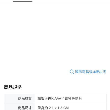
【關於「AFTEE先享後付」】
ATM付款
AFTEE先享後付是「在收到商品之後才付款」的支付方式。 讓您購物簡單
便利好安心！
貨到付款
１．簡單：不需註冊會員、不需綁卡、不需儲值。
２．便利：只要手機號碼，簡訊認證，即可結帳。
３．安心：先確認商品／服務後，再付款。
運送方式
【「AFTEE先享後付」結帳流程】
全家取貨付款
１．於結帳方式選擇「AFTEE先享後付」後，將跳轉至「AFTEE先享後付」
免運費
結帳頁面，進行簡訊認證並確認金額後，即可完成結帳。
２．訂單成立數日內，您將收到繳費通知簡訊。
付款後全家取貨
３．收到繳費通知簡訊後14天內，點擊此簡訊中的連結，可透過四大超商／
ATM／網路銀行／等多元方式進行付款，方視為交易完成。
免運費
※ 請注意：結帳手續完成當下不需立刻繳費，但若您需要取消訂單，請聯絡
購買商品的店家。未經商家同意取消之訂單仍視為有效，需透過AFTEE先享
7-11取貨付款
後付繳納相關費用。
顯示電腦版詳細說明
免運費
※ 交易是否成功請以「AFTEE先享後付 」之結帳頁面顯示為準，若有關於
是否繳費成功／繳費後需取消欲退款等相關疑問，請聯繫「AFTEE先享後付
客戶支援中心」
https://netprotections.freshdesk.com/support/home
付款後7-11取貨
商品規格
免運費
【注意事項】
１．透過由恩沛科技股份有限公司提供之「AFTEE先享後付」服務完成之交
商品材質
精鍍正白K,AAA半寶等級鋯石
7-11取貨(快速到店)
易，需依本服務之必要範圍內提供個人資料，並將交易相關給付款項請求債
權轉讓予恩沛科技股份有限公司。
免運費
商品尺寸
墜身約 2.1 x 1.3 CM
２．關於個人資料處理事宜，請瀏覽以下網址：