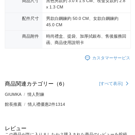
商品尺寸
黑色男款約 3.0 x 1.5 CM、玫金女款約 2.8
x 1.3 CM
配件尺寸
男款白鋼鍊約 50.0 CM、女款白鋼鍊約
45.0 CM
商品附件
時尚禮盒、提袋、加厚拭銀布、售後服務回
函、商品使用說明卡
カスタマーサービス
商品関連カテゴリー（6）
[すべて表示]
GIUMKA
情人對鍊
館長推薦
情人禮優惠2件1314
レビュー
この商品が気に入りましたか？購入された商品のレビューを投稿