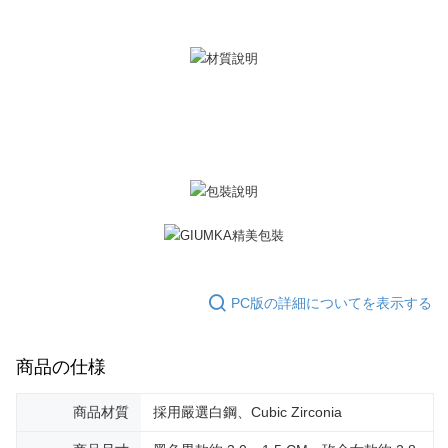
2.決済金額は最低NT$20です。
黑貓宅急便-(離島請自行填寫住址)
3.現在、台湾の会員のみご利用いただけます。
送料無料
三、利用規約「AFTEE代金後払い」（以下当サービスという）はネットプ
郵局掛號
ロテクションズ（以下 AFTEE という）が提供し、AFTEEが代金を徴収し
ます。当サービスご利用の際に提供しなければならない個人情報（注文者
送料無料
の氏名、電話番号、受取人の氏名、電話番号、受取人住所を含むがこれに
限らない）は、AFTEEに渡され当サービスで必要な範囲内で利用されま
機車快遞(限大台北地區運費到付) 下單後請聯絡LINE官方帳號 @gi
す。AFTEEの個人情報の収集、処理、利用について、詳細はAFTEE公式ホ
umka
ームページの『個人情報の収集、処理及び利用に関する声明』をご参照く
ださい（
https://aftee.tw/privacypolicy/
）。
送料無料
AFTEEの初回ご利用の際に、審査を通過すれば、最高額がNT$10,000にな
黑貓到付(離島不適用)
ります。支払い期限を過ぎた場合、その金額に基づいて年利20%の遅延滞
送料無料
納金が加算されます。未成年の利用者は、事前に法定代理人または後見人
の同意を得ればAFTEEをご利用いただけます。
海外宅配
送料を確認
PC版の詳細についてを表示する
個人情報の処理、利用について疑問がある、または関連する法律の権利を
行使したい場合は、ネットプロテクションズ
cs_tw@netprotections.co.jp
にご連絡ください。上記に示した個人情報を、必要な購入注文書とあわせ
てAFTEEにご提供いただく、またはAFTEEにあなたの個人情報の収集、処
商品の仕様
理、利用を許可することににご同意いただけない場合は、当サービスを選
択しないでください。
商品材質
採用嚴選白鋼、Cubic Zirconia