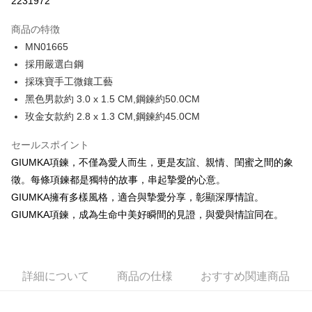
2231972
3回払い、金利0、毎回
NT$262
21行の銀行
商品の特徴
6回払い、金利0、毎回
NT$131
21行の銀行
合作金庫商業銀行
第一商業銀行
MN01665
華南商業銀行
彰化商業銀行
12回払い、金利0、毎回
NT$65
21行の銀行
合作金庫商業銀行
第一商業銀行
採用嚴選白鋼
上海商業儲蓄銀行
台北富邦商業銀行
華南商業銀行
彰化商業銀行
24回払い、金利0、毎回
NT$32
20行の銀行
合作金庫商業銀行
第一商業銀行
国泰世華商業銀行
兆豐國際商業銀行
採珠寶手工微鑲工藝
上海商業儲蓄銀行
台北富邦商業銀行
華南商業銀行
彰化商業銀行
台湾中小企業銀行
台中商業銀行
合作金庫商業銀行
第一商業銀行
黑色男款約 3.0 x 1.5 CM,鋼鍊約50.0CM
コンビニ店頭代金引換
国泰世華商業銀行
兆豐國際商業銀行
上海商業儲蓄銀行
台北富邦商業銀行
HSBC(台湾)商業銀行
華泰商業銀行
華南商業銀行
彰化商業銀行
台湾中小企業銀行
台中商業銀行
玫金女款約 2.8 x 1.3 CM,鋼鍊約45.0CM
国泰世華商業銀行
兆豐國際商業銀行
聯邦商業銀行
遠東国際商業銀行
LINE Pay
上海商業儲蓄銀行
台北富邦商業銀行
HSBC(台湾)商業銀行
華泰商業銀行
台湾中小企業銀行
台中商業銀行
元大商業銀行
永豐商業銀行
兆豐國際商業銀行
台湾中小企業銀行
聯邦商業銀行
遠東国際商業銀行
セールスポイント
HSBC(台湾)商業銀行
華泰商業銀行
Apple Pay
玉山商業銀行
星展(台湾)商業銀行
台中商業銀行
HSBC(台湾)商業銀行
元大商業銀行
永豐商業銀行
GIUMKA項鍊，不僅為愛人而生，更是友誼、親情、閨蜜之間的象
聯邦商業銀行
遠東国際商業銀行
台新國際商業銀行
中国信託商業銀行
華泰商業銀行
聯邦商業銀行
玉山商業銀行
星展(台湾)商業銀行
JKOPAY
元大商業銀行
永豐商業銀行
徵。每條項鍊都是獨特的故事，串起摯愛的心意。
台湾楽天クレジットカード会社
遠東国際商業銀行
元大商業銀行
台新國際商業銀行
中国信託商業銀行
玉山商業銀行
星展(台湾)商業銀行
GIUMKA擁有多樣風格，適合與摯愛分享，彰顯深厚情誼。
永豐商業銀行
玉山商業銀行
台湾楽天クレジットカード会社
Easy Wallet
台新國際商業銀行
中国信託商業銀行
星展(台湾)商業銀行
台新國際商業銀行
GIUMKA項鍊，成為生命中美好瞬間的見證，與愛與情誼同在。
台湾楽天クレジットカード会社
中国信託商業銀行
台湾楽天クレジットカード会社
Google Pay
Plus Pay
詳細について
商品の仕様
おすすめ関連商品
AFTEE代金後払い
説明