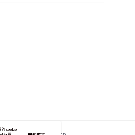
 cookie
kie 聲明