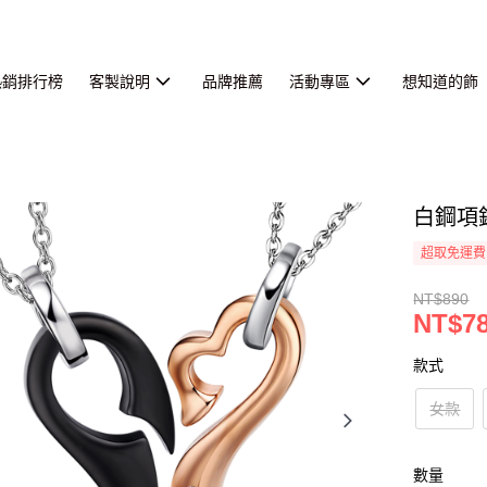
熱銷排行榜
客製說明
品牌推薦
活動專區
想知道的飾
白鋼項
超取免運費
NT$890
NT$7
款式
女款
數量