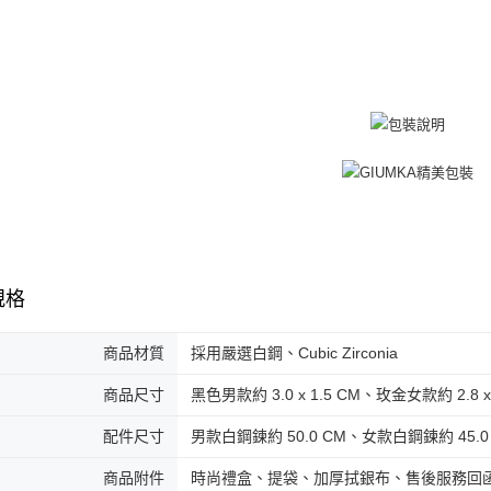
umka
免運費
黑貓到付(
免運費
海外宅配
規格
商品材質
採用嚴選白鋼、Cubic Zirconia
商品尺寸
黑色男款約 3.0 x 1.5 CM、玫金女款約 2.8 x 
配件尺寸
男款白鋼鍊約 50.0 CM、女款白鋼鍊約 45.0
商品附件
時尚禮盒、提袋、加厚拭銀布、售後服務回