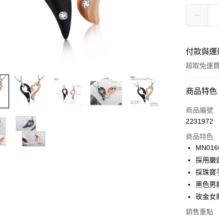
付款與運
超取免運
付款方式
商品特色
信用卡一
商品編號
2231972
信用卡分
商品特色
3 期 
MN016
6 期 
合作金
採用嚴
華南商
12 期
採珠寶
合作金
上海商
華南商
黑色男款約
24 期
合作金
國泰世
上海商
玫金女款約
華南商
臺灣中
合作金
超商取貨
國泰世
上海商
匯豐（
華南商
銷售重點
臺灣中
國泰世