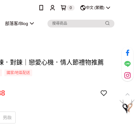
0
中文 (繁體)
部落客/Blog
鍊．對鍊｜戀愛心機．情人節禮物推薦
國家/地區配送
88
男款