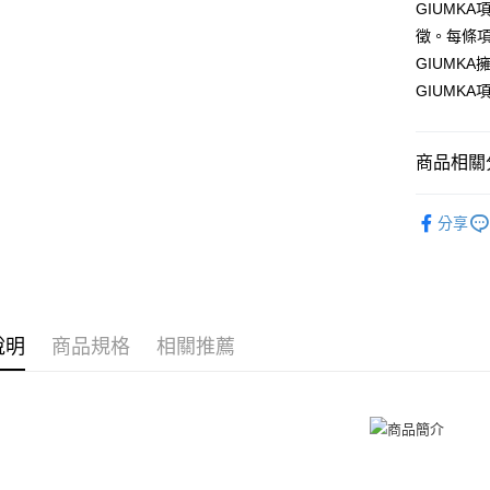
聯邦商
LINE Pay
上海商
GIUMK
匯豐（
臺灣中
元大商
兆豐國
聯邦商
徵。每條
匯豐（
Apple Pay
玉山商
台中商
元大商
GIUMK
聯邦商
台新國
華泰商
玉山商
街口支付
元大商
GIUMK
台灣樂
遠東國
台新國
玉山商
永豐商
台灣樂
悠遊付
台新國
星展（
台灣樂
商品相關分
中國信
Google Pa
GIUMKA
全盈+PAY
分享
館長推薦
AFTEE先
相關說明
項鍊
白
【關於「A
ATM付款
項鍊
情
AFTEE
便利好安
說明
商品規格
相關推薦
抗過敏白
貨到付款
１．簡單
２．便利
情侶項鍊
３．安心
運送方式
【「AFT
１．於結帳
全家取貨
付」結帳