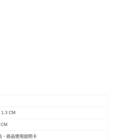
離島不適用)
查看運費
1.3 CM
 CM
函、商品使用說明卡