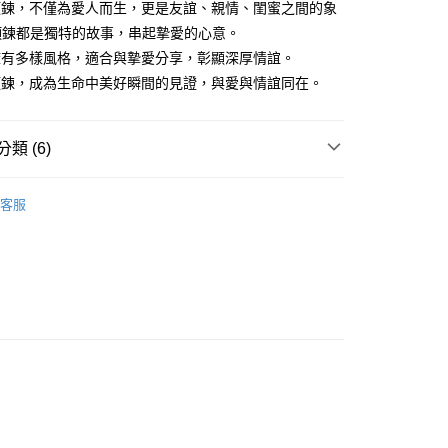
業銀行
遠東國際商業銀行
業儲蓄銀行
台北富邦商業銀行
A項鍊，不僅為愛人而生，更是友誼、親情、閨蜜之間的象
台灣）商業銀行
華泰商業銀行
小企業銀行
台中商業銀行
業銀行
永豐商業銀行
際商業銀行
臺灣中小企業銀行
業銀行
遠東國際商業銀行
項鍊都是獨特的故事，串起摯愛的心意。
台灣）商業銀行
華泰商業銀行
業銀行
星展（台灣）商業銀行
業銀行
匯豐（台灣）商業銀行
業銀行
永豐商業銀行
A擁有多樣風格，適合與摯愛分享，彰顯深厚情誼。
業銀行
遠東國際商業銀行
際商業銀行
中國信託商業銀行
業銀行
聯邦商業銀行
業銀行
星展（台灣）商業銀行
業銀行
永豐商業銀行
A項鍊，成為生命中美好瞬間的見證，與愛與情誼同在。
天信用卡公司
際商業銀行
元大商業銀行
際商業銀行
中國信託商業銀行
業銀行
星展（台灣）商業銀行
業銀行
玉山商業銀行
天信用卡公司
際商業銀行
中國信託商業銀行
台灣）商業銀行
台新國際商業銀行
天信用卡公司
類 (6)
託商業銀行
台灣樂天信用卡公司
y
情人對鍊
客服
情人禮優惠2件1314
享後付
鋼 項鍊
FTEE先享後付」】
侶 項鍊
先享後付是「在收到商品之後才付款」的支付方式。 讓您購物簡單
心！
鋼
白綱 情人對鍊
：不需註冊會員、不需綁卡、不需儲值。
：只要手機號碼，簡訊認證，即可結帳。
：先確認商品／服務後，再付款。
EE先享後付」結帳流程】
方式選擇「AFTEE先享後付」後，將跳轉至「AFTEE先享後
付款
頁面，進行簡訊認證並確認金額後，即可完成結帳。