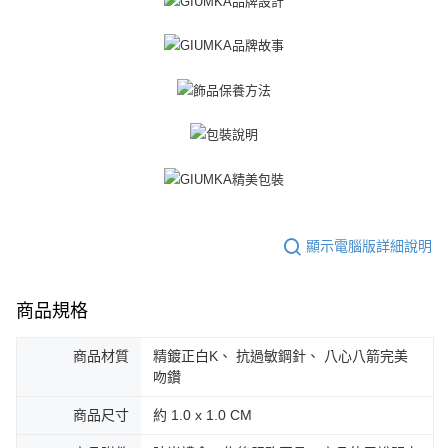
３．未成年的使用者請事先徵得法定代理人或監護人之同意方可使用
免運費
「AFTEE先享後付」，若未經同意申辦者引起之損失，本公司不負相關責
任。
郵局掛號
４．使用「AFTEE先享後付」時，將依據個別帳號之用戶狀況，依本公司即
時審查核予不同之上限額度；若仍有額度不足之情形，本公司將視審查結果
免運費
請求用戶進行身份認證。
５．嚴禁一人註冊多個帳號或使用他人資訊註冊。若發現惡意使用之情形，
機車快遞(限大台北地區運費到付) 下單後請聯絡LINE官方帳號 @gi
恩沛科技股份有限公司將有權停止該用戶之使用額度並採取法律行動。
umka
免運費
黑貓到付(離島不適用)
免運費
顯示電腦版詳細說明
海外宅配
查看運費
商品規格
商品材質
精鍍正白K、 抗過敏鋼針、 八心八箭完美
吻鑽
商品尺寸
約 1.0 x 1.0 CM