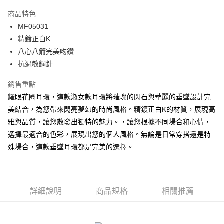
3 期 0 利率 每期
NT$296
21家銀行
商品特色
6 期 0 利率 每期
NT$148
21家銀行
合作金庫商業銀行
第一商業銀行
MF05031
華南商業銀行
彰化商業銀行
12 期 0 利率 每期
NT$74
21家銀行
合作金庫商業銀行
第一商業銀行
精鍍正白K
上海商業儲蓄銀行
台北富邦商業銀行
華南商業銀行
彰化商業銀行
24 期 0 利率 每期
NT$37
20家銀行
合作金庫商業銀行
第一商業銀行
國泰世華商業銀行
兆豐國際商業銀行
八心八箭完美吻鑽
上海商業儲蓄銀行
台北富邦商業銀行
華南商業銀行
彰化商業銀行
臺灣中小企業銀行
台中商業銀行
合作金庫商業銀行
第一商業銀行
抗過敏鋼針
超商取貨付款
國泰世華商業銀行
兆豐國際商業銀行
上海商業儲蓄銀行
台北富邦商業銀行
匯豐（台灣）商業銀行
華泰商業銀行
華南商業銀行
彰化商業銀行
臺灣中小企業銀行
台中商業銀行
國泰世華商業銀行
兆豐國際商業銀行
聯邦商業銀行
遠東國際商業銀行
LINE Pay
上海商業儲蓄銀行
台北富邦商業銀行
銷售重點
匯豐（台灣）商業銀行
華泰商業銀行
臺灣中小企業銀行
台中商業銀行
元大商業銀行
永豐商業銀行
兆豐國際商業銀行
臺灣中小企業銀行
耀眼花圈耳環，這款淑女款耳環將璀璨的閃石與華麗的垂墜設計完
聯邦商業銀行
遠東國際商業銀行
匯豐（台灣）商業銀行
華泰商業銀行
Apple Pay
玉山商業銀行
星展（台灣）商業銀行
台中商業銀行
匯豐（台灣）商業銀行
元大商業銀行
永豐商業銀行
美結合，為您帶來閃亮夢幻的時尚風格。精鍍正白K的材質，展現高
聯邦商業銀行
遠東國際商業銀行
台新國際商業銀行
中國信託商業銀行
華泰商業銀行
聯邦商業銀行
玉山商業銀行
星展（台灣）商業銀行
街口支付
雅與品質，讓您散發出獨特的魅力。，讓您根據不同場合和心情，
元大商業銀行
永豐商業銀行
台灣樂天信用卡公司
遠東國際商業銀行
元大商業銀行
台新國際商業銀行
中國信託商業銀行
玉山商業銀行
星展（台灣）商業銀行
選擇最適合的色彩，展現出您的個人風格。無論是日常穿搭還是特
永豐商業銀行
玉山商業銀行
台灣樂天信用卡公司
悠遊付
台新國際商業銀行
中國信託商業銀行
殊場合，這款垂墜耳環都是完美的選擇。
星展（台灣）商業銀行
台新國際商業銀行
台灣樂天信用卡公司
中國信託商業銀行
台灣樂天信用卡公司
Google Pay
全盈+PAY
詳細說明
商品規格
相關推薦
AFTEE先享後付
相關說明
【關於「AFTEE先享後付」】