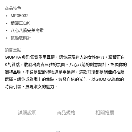
3 期 0 利率 每期
NT$296
21家銀行
商品特色
6 期 0 利率 每期
NT$148
21家銀行
合作金庫商業銀行
第一商業銀行
MF05032
華南商業銀行
彰化商業銀行
12 期 0 利率 每期
NT$74
21家銀行
合作金庫商業銀行
第一商業銀行
精鍍正白K
上海商業儲蓄銀行
台北富邦商業銀行
華南商業銀行
彰化商業銀行
24 期 0 利率 每期
NT$37
20家銀行
合作金庫商業銀行
第一商業銀行
國泰世華商業銀行
兆豐國際商業銀行
八心八箭完美吻鑽
上海商業儲蓄銀行
台北富邦商業銀行
華南商業銀行
彰化商業銀行
臺灣中小企業銀行
台中商業銀行
合作金庫商業銀行
第一商業銀行
抗過敏鋼針
超商取貨付款
國泰世華商業銀行
兆豐國際商業銀行
上海商業儲蓄銀行
台北富邦商業銀行
匯豐（台灣）商業銀行
華泰商業銀行
華南商業銀行
彰化商業銀行
臺灣中小企業銀行
台中商業銀行
國泰世華商業銀行
兆豐國際商業銀行
聯邦商業銀行
遠東國際商業銀行
LINE Pay
上海商業儲蓄銀行
台北富邦商業銀行
銷售重點
匯豐（台灣）商業銀行
華泰商業銀行
臺灣中小企業銀行
台中商業銀行
元大商業銀行
永豐商業銀行
兆豐國際商業銀行
臺灣中小企業銀行
GIUMKA 典雅氣質垂吊耳環，讓你展現迷人的女性魅力。精鍍正白
聯邦商業銀行
遠東國際商業銀行
匯豐（台灣）商業銀行
華泰商業銀行
Apple Pay
玉山商業銀行
星展（台灣）商業銀行
台中商業銀行
匯豐（台灣）商業銀行
元大商業銀行
永豐商業銀行
K的質感，散發出高貴典雅的氛圍。八心八箭的創意設計，彰顯你的
聯邦商業銀行
遠東國際商業銀行
台新國際商業銀行
中國信託商業銀行
華泰商業銀行
聯邦商業銀行
玉山商業銀行
星展（台灣）商業銀行
街口支付
獨特品味。不論是聖誕禮物還是畢業禮，這款耳環都是絕佳的推薦
元大商業銀行
永豐商業銀行
台灣樂天信用卡公司
遠東國際商業銀行
元大商業銀行
台新國際商業銀行
中國信託商業銀行
玉山商業銀行
星展（台灣）商業銀行
選擇。讓你成為場上的焦點，散發自信的光芒。以GIUMKA為你的
永豐商業銀行
玉山商業銀行
台灣樂天信用卡公司
悠遊付
台新國際商業銀行
中國信託商業銀行
時尚引領，展現淑女的魅力。
星展（台灣）商業銀行
台新國際商業銀行
台灣樂天信用卡公司
中國信託商業銀行
台灣樂天信用卡公司
Google Pay
全盈+PAY
詳細說明
商品規格
相關推薦
AFTEE先享後付
相關說明
【關於「AFTEE先享後付」】