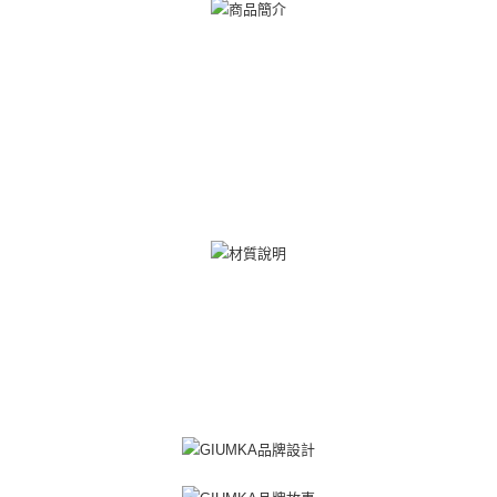
ATM付款
AFTEE先享後付是「在收到商品之後才付款」的支付方式。 讓您購物簡單
便利好安心！
貨到付款
１．簡單：不需註冊會員、不需綁卡、不需儲值。
２．便利：只要手機號碼，簡訊認證，即可結帳。
３．安心：先確認商品／服務後，再付款。
運送方式
【「AFTEE先享後付」結帳流程】
全家取貨付款
１．於結帳方式選擇「AFTEE先享後付」後，將跳轉至「AFTEE先享後付」
免運費
結帳頁面，進行簡訊認證並確認金額後，即可完成結帳。
２．訂單成立數日內，您將收到繳費通知簡訊。
付款後全家取貨
３．收到繳費通知簡訊後14天內，點擊此簡訊中的連結，可透過四大超商／
ATM／網路銀行／等多元方式進行付款，方視為交易完成。
免運費
※ 請注意：結帳手續完成當下不需立刻繳費，但若您需要取消訂單，請聯絡
購買商品的店家。未經商家同意取消之訂單仍視為有效，需透過AFTEE先享
7-11取貨付款
後付繳納相關費用。
免運費
※ 交易是否成功請以「AFTEE先享後付 」之結帳頁面顯示為準，若有關於
是否繳費成功／繳費後需取消欲退款等相關疑問，請聯繫「AFTEE先享後付
客戶支援中心」
https://netprotections.freshdesk.com/support/home
付款後7-11取貨
免運費
【注意事項】
１．透過由恩沛科技股份有限公司提供之「AFTEE先享後付」服務完成之交
7-11取貨(快速到店)
易，需依本服務之必要範圍內提供個人資料，並將交易相關給付款項請求債
權轉讓予恩沛科技股份有限公司。
免運費
２．關於個人資料處理事宜，請瀏覽以下網址：
https://aftee.tw/terms/#terms3
黑貓宅急便-(離島請自行填寫住址)