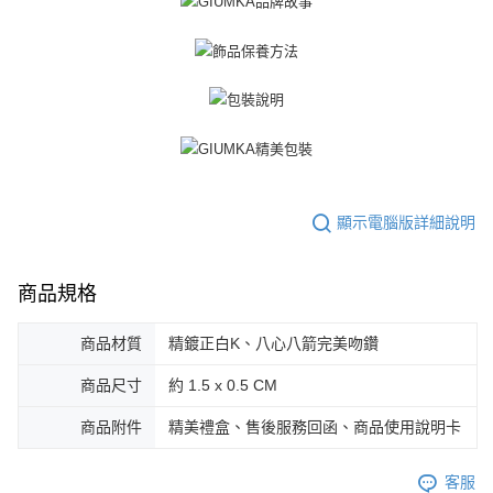
３．未成年的使用者請事先徵得法定代理人或監護人之同意方可使用
免運費
「AFTEE先享後付」，若未經同意申辦者引起之損失，本公司不負相關責
任。
郵局掛號
４．使用「AFTEE先享後付」時，將依據個別帳號之用戶狀況，依本公司即
時審查核予不同之上限額度；若仍有額度不足之情形，本公司將視審查結果
免運費
請求用戶進行身份認證。
５．嚴禁一人註冊多個帳號或使用他人資訊註冊。若發現惡意使用之情形，
機車快遞(限大台北地區運費到付) 下單後請聯絡LINE官方帳號 @gi
恩沛科技股份有限公司將有權停止該用戶之使用額度並採取法律行動。
umka
免運費
顯示電腦版詳細說明
黑貓到付(離島不適用)
免運費
商品規格
海外宅配
查看運費
商品材質
精鍍正白K、八心八箭完美吻鑽
商品尺寸
約 1.5 x 0.5 CM
商品附件
精美禮盒、售後服務回函、商品使用說明卡
客服