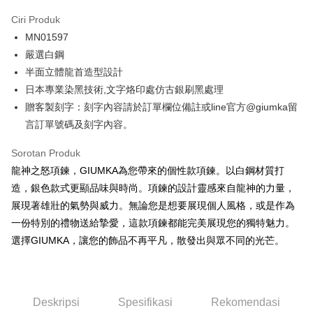
3 ansuran pada kadar faedah 0,
NT$426
setiap ansuran
Ciri Produk
21 Bank
6 ansuran pada kadar faedah 0,
NT$213
setiap
Taiwan Cooperative Bank
Bank Komersial Pertama
MN01597
Hua Nan Commercial
Chang Hwa Commercial
ansuran
21 Bank
Bank
Bank
嚴選白鋼
12 ansuran pada kadar faedah 0,
NT$106
setiap ansuran
Taiwan Cooperative Bank
Bank Komersial Pertama
The Shanghai
Bank Komersial Taipei
半面立體龍首造型設計
Hua Nan Commercial Bank
Chang Hwa Commercial Bank
21 Bank
24 ansuran pada kadar faedah 0,
NT$53
setiap
Taiwan Cooperative Bank
Bank Komersial Pertama
Commercial & Savings
Fubon
日本專業染黑技術,文字烙印處仿古銀刷黑處理
The Shanghai Commercial &
Bank Komersial Taipei Fubon
Hua Nan Commercial
Chang Hwa Commercial
ansuran
Bank
20 Bank
Savings Bank
贈客製刻字：刻字內容請於訂單欄位備註或line官方@giumka留
Bank
Bank
Bank Cathay United
Mega International
Taiwan Cooperative Bank
Bank Komersial Pertama
Bank Cathay United
Mega International Commercial
Pengambilan di Kedai Serbaneka
言訂單號碼及刻字內容。
The Shanghai
Bank Komersial Taipei
Commercial Bank
Hua Nan Commercial Bank
Chang Hwa Commercial Bank
Bank
Commercial & Savings
Fubon
Taiwan Business Bank
Taichung Commercial
LINE Pay
The Shanghai Commercial &
Bank Komersial Taipei Fubon
Taiwan Business Bank
Taichung Commercial Bank
Sorotan Produk
Bank
Bank
Savings Bank
HSBC Bank (Taiwan) Limited
Hwatai Bank
龍神之怒項鍊，GIUMKA為您帶來的個性款項鍊。以白鋼材質打
Bank Cathay United
Mega International
HSBC Bank (Taiwan)
Hwatai Bank
Apple Pay
Mega International Commercial
Taiwan Business Bank
Union Bank of Taiwan
Far Eastern International Bank
Commercial Bank
Limited
造，銀色款式更顯品味與時尚。項鍊的設計靈感來自龍神的力量，
Bank
Yuanta Commercial Bank
Bank SinoPac
Taiwan Business Bank
Taichung Commercial
Union Bank of Taiwan
Far Eastern International
JKOPAY
展現著雄壯的氣勢與威力。無論您是想要展現個人風格，或是作為
Taichung Commercial Bank
HSBC Bank (Taiwan) Limited
Bank Komersial E.SUN
DBS Bank
Bank
Bank
一份特別的禮物送給摯愛，這款項鍊都能完美展現您的獨特魅力。
Hwatai Bank
Union Bank of Taiwan
Bank Antarabangsa Taishin
Bank CTBC
Easy Wallet
HSBC Bank (Taiwan)
Hwatai Bank
Yuanta Commercial Bank
Bank SinoPac
Far Eastern International Bank
Yuanta Commercial Bank
Syarikat Kad Kredit Rakuten
選擇GIUMKA，讓您的飾品不再平凡，散發出與眾不同的光芒。
Limited
Bank Komersial E.SUN
DBS Bank
Bank SinoPac
Bank Komersial E.SUN
Google Pay
Taiwan
Union Bank of Taiwan
Far Eastern International
Bank Antarabangsa
Bank CTBC
DBS Bank
Bank Antarabangsa Taishin
Bank
Taishin
Plus PAY
Bank CTBC
Syarikat Kad Kredit Rakuten
Yuanta Commercial Bank
Bank SinoPac
Syarikat Kad Kredit
Taiwan
Deskripsi
Spesifikasi
Rekomendasi
Bank Komersial E.SUN
DBS Bank
Rakuten Taiwan
AFTEE