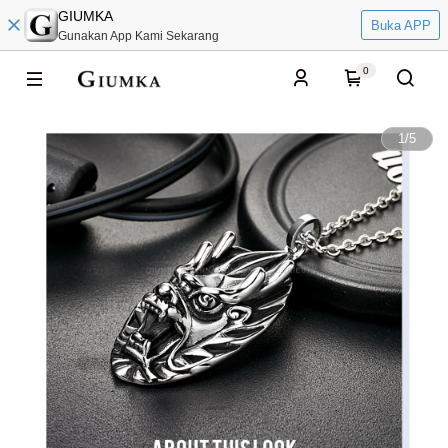
GIUMKA
Buka APP
Gunakan App Kami Sekarang
0
1
/
5