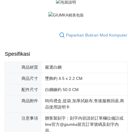
Penghantaran percuma
menerima pesanan anda semasa tempoh pembayaran (cth.: produk
prapesanan atau produk yang mungkin mengambil masa yang lebih
黑貓宅急便-(離島請自行填寫住址)
lama untuk dihantar). Oleh itu, anda dikehendaki membuat pembayaran
kepada AFTEE dalam tempoh sama ada anda menerima pesanan.
Penghantaran percuma
Kedua, Sekatan Pembayaran
郵局掛號
1. Jumlah yang diperakui untuk pengguna kali pertama boleh sehingga
Paparkan Butiran Mod Komputer
Penghantaran percuma
NT$10,000. Amaun diperakui sebenar yang diluluskan akan berdasarkan
keputusan pensijilan dan semakan oleh AFTEE.
2. Amaun perbelanjaan minimum mestilah lebih besar daripada NT$20.
機車快遞(限大台北地區運費到付) 下單後請聯絡LINE官方帳號 @gi
Spesifikasi
3. Pada masa ini hanya tersedia untuk ahli Taiwan.
umka
Penghantaran percuma
Ketiga, Syarat Perkhidmatan
商品材質
嚴選白鋼
Perkhidmatan AFTEE Beli Sekarang Bayar Kemudian disediakan oleh NP
黑貓到付(離島不適用)
Taiwan, Inc. dan AFTEE akan membuat bil kepada pengguna. AFTEE
商品尺寸
墜飾約 4.5 x 2.2 CM
akan menggunakan data peribadi yang dikumpul (termasuk nama
Penghantaran percuma
pembeli, no. telefon, nama penerima, no. telefon, alamat penerima) untuk
配件尺寸
白鋼鍊約 50.0 CM
penggunaan perkhidmatan. Sila rujuk kepada "Penyata Pengumpulan
海外宅配
Kadar Penghantaran
Data Peribadi, Pemprosesan, Penggunaan"
商品附件
時尚禮盒,提袋,加厚拭銀布,售後服務回函,商
(https://aftee.tw/privacypolicy/
) untuk maklumat lanjut.
品使用說明卡
Jumlah yang diperakui untuk pengguna kali pertama yang lulus
kelulusan boleh sehingga NT$10,000. Jika pengguna tidak membuat
注意事項
贈客製刻字：刻字內容請於訂單欄位備註或
pembayaran dalam tempoh tersebut, yuran pembayaran lewat sebanyak
line官方@giumka留言訂單號碼及刻字內
20% setahun akan dikenakan. Pengguna bawah umur dikehendaki
容。