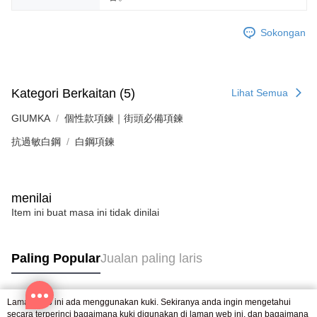
mendapatkan kebenaran daripada ibu bapa atau penjaga yang sah
untuk menggunakan AFTEE.
Sokongan
Sila hubungi NP Taiwan Inc. di
cs_tw@netprotections.co.jp
jika anda
mempunyai sebarang kebimbangan mengenai pemprosesan dan
penggunaan pada data peribadi. Jika anda tidak bersetuju dengan data
peribadi yang disenaraikan seperti di atas akan dikumpul dan digunakan
Kategori Berkaitan (5)
oleh AFTEE, sila jangan gunakan perkhidmatan ini.
Lihat Semua
GIUMKA
個性款項鍊｜街頭必備項鍊
抗過敏白鋼
白鋼項鍊
menilai
Item ini buat masa ini tidak dinilai
Paling Popular
Jualan paling laris
Laman web ini ada menggunakan kuki. Sekiranya anda ingin mengetahui
Tag Popular
secara terperinci bagaimana kuki digunakan di laman web ini, dan bagaimana