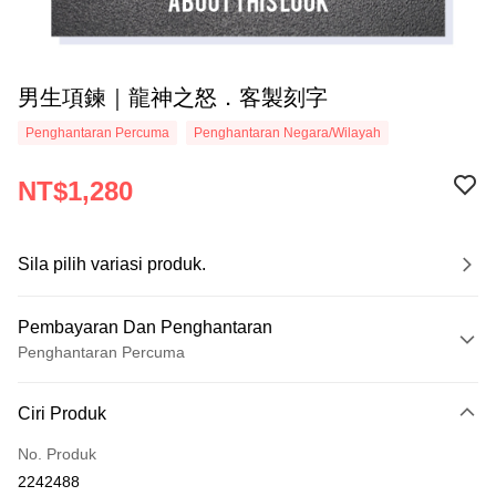
男生項鍊｜龍神之怒．客製刻字
Penghantaran Percuma
Penghantaran Negara/Wilayah
NT$1,280
Sila pilih variasi produk.
Pembayaran Dan Penghantaran
Penghantaran Percuma
Kaedah Pembayaran
Ciri Produk
Kad Kredit (Bayaran Penuh)
No. Produk
Ansuran Kad Kredit
2242488