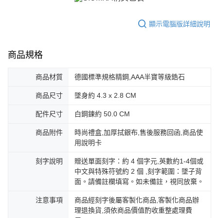
https://aftee.tw/terms/#terms3
黑貓宅急便-(離島請自行填寫住址)
３．未成年的使用者請事先徵得法定代理人或監護人之同意方可使用
免運費
顯示電腦版詳細說明
「AFTEE先享後付」，若未經同意申辦者引起之損失，本公司不負相關責
任。
郵局掛號
４．使用「AFTEE先享後付」時，將依據個別帳號之用戶狀況，依本公司即
時審查核予不同之上限額度；若仍有額度不足之情形，本公司將視審查結果
商品規格
免運費
請求用戶進行身份認證。
５．嚴禁一人註冊多個帳號或使用他人資訊註冊。若發現惡意使用之情形，
機車快遞(限大台北地區運費到付) 下單後請聯絡LINE官方帳號 @gi
商品材質
德國標準規格精鋼,AAA半寶等級鋯石
恩沛科技股份有限公司將有權停止該用戶之使用額度並採取法律行動。
umka
商品尺寸
墜身約 4.3 x 2.8 CM
免運費
配件尺寸
白鋼鍊約 50.0 CM
黑貓到付(離島不適用)
免運費
商品附件
時尚禮盒,加厚拭銀布,售後服務回函,商品使
用說明卡
海外宅配
查看運費
刻字說明
贈送單面刻字：約 4 個字元,英數約1-4個或
中文與特殊符號約 2 個 ,刻字範圍：墜子背
面。請備註欄填寫。如未備註，視同放棄。
注意事項
商品經刻字後屬客製化商品,客製化商品辦
理退換貨,須依商品價值酌收重整處理費