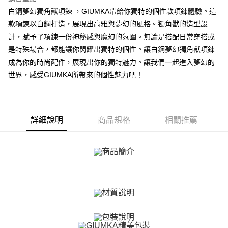
【關於「AFTEE先享後付」】
白鋼夢幻獨角獸項鍊 ，GIUMKA帶給你獨特的個性款項鍊體驗。這
ATM付款
AFTEE先享後付是「在收到商品之後才付款」的支付方式。 讓您購物簡單
款項鍊以白鋼打造，展現出高雅與夢幻的風格。獨角獸的造型設
便利好安心！
貨到付款
１．簡單：不需註冊會員、不需綁卡、不需儲值。
計，賦予了項鍊一份神秘感與魔幻的氛圍。無論是搭配日常穿搭或
２．便利：只要手機號碼，簡訊認證，即可結帳。
是特殊場合，都能讓你閃耀出獨特的個性。讓白鋼夢幻獨角獸項鍊
３．安心：先確認商品／服務後，再付款。
運送方式
成為你的時尚配件，展現出你的獨特魅力。讓我們一起進入夢幻的
【「AFTEE先享後付」結帳流程】
世界，感受GIUMKA所帶來的個性魅力吧！
全家取貨付款
１．於結帳方式選擇「AFTEE先享後付」後，將跳轉至「AFTEE先享後付」
免運費
結帳頁面，進行簡訊認證並確認金額後，即可完成結帳。
２．訂單成立數日內，您將收到繳費通知簡訊。
付款後全家取貨
３．收到繳費通知簡訊後14天內，點擊此簡訊中的連結，可透過四大超商／
ATM／網路銀行／等多元方式進行付款，方視為交易完成。
詳細說明
商品規格
相關推薦
免運費
※ 請注意：結帳手續完成當下不需立刻繳費，但若您需要取消訂單，請聯絡
購買商品的店家。未經商家同意取消之訂單仍視為有效，需透過AFTEE先享
7-11取貨付款
後付繳納相關費用。
免運費
※ 交易是否成功請以「AFTEE先享後付 」之結帳頁面顯示為準，若有關於
是否繳費成功／繳費後需取消欲退款等相關疑問，請聯繫「AFTEE先享後付
客戶支援中心」
https://netprotections.freshdesk.com/support/home
付款後7-11取貨
免運費
【注意事項】
１．透過由恩沛科技股份有限公司提供之「AFTEE先享後付」服務完成之交
7-11取貨(快速到店)
易，需依本服務之必要範圍內提供個人資料，並將交易相關給付款項請求債
權轉讓予恩沛科技股份有限公司。
免運費
２．關於個人資料處理事宜，請瀏覽以下網址：