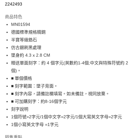
信用卡分期付款
2242493
3 期 0 利率 每期
NT$330
21家銀行
商品特色
6 期 0 利率 每期
NT$165
21家銀行
合作金庫商業銀行
第一商業銀行
MN01594
華南商業銀行
彰化商業銀行
12 期 0 利率 每期
NT$82
21家銀行
合作金庫商業銀行
第一商業銀行
德國標準規格精鋼
上海商業儲蓄銀行
台北富邦商業銀行
華南商業銀行
彰化商業銀行
24 期 0 利率 每期
NT$41
20家銀行
合作金庫商業銀行
第一商業銀行
國泰世華商業銀行
兆豐國際商業銀行
半寶等級鋯石
上海商業儲蓄銀行
台北富邦商業銀行
華南商業銀行
彰化商業銀行
臺灣中小企業銀行
台中商業銀行
合作金庫商業銀行
第一商業銀行
仿古銀刷黑處理
超商取貨付款
國泰世華商業銀行
兆豐國際商業銀行
上海商業儲蓄銀行
台北富邦商業銀行
匯豐（台灣）商業銀行
華泰商業銀行
華南商業銀行
彰化商業銀行
臺灣中小企業銀行
台中商業銀行
墜身約 4.3 x 2.8 CM
國泰世華商業銀行
兆豐國際商業銀行
聯邦商業銀行
遠東國際商業銀行
LINE Pay
上海商業儲蓄銀行
台北富邦商業銀行
匯豐（台灣）商業銀行
華泰商業銀行
贈送單面刻字：約 4 個字元(英數約1-4個;中文與特殊符號約 2
臺灣中小企業銀行
台中商業銀行
元大商業銀行
永豐商業銀行
兆豐國際商業銀行
臺灣中小企業銀行
聯邦商業銀行
遠東國際商業銀行
匯豐（台灣）商業銀行
華泰商業銀行
個)。
Apple Pay
玉山商業銀行
星展（台灣）商業銀行
台中商業銀行
匯豐（台灣）商業銀行
元大商業銀行
永豐商業銀行
聯邦商業銀行
遠東國際商業銀行
■ 單個價格
台新國際商業銀行
中國信託商業銀行
華泰商業銀行
聯邦商業銀行
玉山商業銀行
星展（台灣）商業銀行
街口支付
元大商業銀行
永豐商業銀行
台灣樂天信用卡公司
遠東國際商業銀行
元大商業銀行
■ 刻字範圍：墜子背面。
台新國際商業銀行
中國信託商業銀行
玉山商業銀行
星展（台灣）商業銀行
永豐商業銀行
玉山商業銀行
■ 刻字內容，請備註欄填寫。如未備註，視同放棄。
台灣樂天信用卡公司
悠遊付
台新國際商業銀行
中國信託商業銀行
星展（台灣）商業銀行
台新國際商業銀行
■ 可加購刻字：約8-16個字元
台灣樂天信用卡公司
中國信託商業銀行
台灣樂天信用卡公司
Google Pay
刻字說明
全盈+PAY
1個符號=2字元/1個中文字=2字元/1個大寫英文字母=2字元
1個小寫英文字母 =1字元
AFTEE先享後付
相關說明
銷售重點