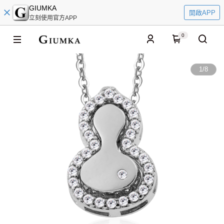
GIUMKA
開啟APP
立刻使用官方APP
0
1
/
8