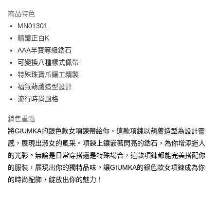
3 期 0 利率 每期
NT$460
21家銀行
商品特色
6 期 0 利率 每期
NT$230
21家銀行
合作金庫商業銀行
第一商業銀行
MN01301
華南商業銀行
彰化商業銀行
12 期 0 利率 每期
NT$115
21家銀行
合作金庫商業銀行
第一商業銀行
精鍍正白K
上海商業儲蓄銀行
台北富邦商業銀行
華南商業銀行
彰化商業銀行
24 期 0 利率 每期
NT$57
20家銀行
合作金庫商業銀行
第一商業銀行
國泰世華商業銀行
兆豐國際商業銀行
AAA半寶等級鋯石
上海商業儲蓄銀行
台北富邦商業銀行
華南商業銀行
彰化商業銀行
臺灣中小企業銀行
台中商業銀行
合作金庫商業銀行
第一商業銀行
可變換八種樣式佩帶
超商取貨付款
國泰世華商業銀行
兆豐國際商業銀行
上海商業儲蓄銀行
台北富邦商業銀行
匯豐（台灣）商業銀行
華泰商業銀行
華南商業銀行
彰化商業銀行
臺灣中小企業銀行
台中商業銀行
特殊珠寶爪鑲工精製
國泰世華商業銀行
兆豐國際商業銀行
聯邦商業銀行
遠東國際商業銀行
LINE Pay
上海商業儲蓄銀行
台北富邦商業銀行
匯豐（台灣）商業銀行
華泰商業銀行
福氣葫蘆造型設計
臺灣中小企業銀行
台中商業銀行
元大商業銀行
永豐商業銀行
兆豐國際商業銀行
臺灣中小企業銀行
聯邦商業銀行
遠東國際商業銀行
匯豐（台灣）商業銀行
華泰商業銀行
流行時尚風格
Apple Pay
玉山商業銀行
星展（台灣）商業銀行
台中商業銀行
匯豐（台灣）商業銀行
元大商業銀行
永豐商業銀行
聯邦商業銀行
遠東國際商業銀行
台新國際商業銀行
中國信託商業銀行
華泰商業銀行
聯邦商業銀行
玉山商業銀行
星展（台灣）商業銀行
街口支付
銷售重點
元大商業銀行
永豐商業銀行
台灣樂天信用卡公司
遠東國際商業銀行
元大商業銀行
台新國際商業銀行
中國信託商業銀行
玉山商業銀行
星展（台灣）商業銀行
將GIUMKA的銀色款女項鍊帶給你，這款項鍊以葫蘆造型為設計靈
永豐商業銀行
玉山商業銀行
台灣樂天信用卡公司
悠遊付
台新國際商業銀行
中國信託商業銀行
感，展現出淑女的風采。項鍊上鑲嵌著閃亮的鋯石，為你增添迷人
星展（台灣）商業銀行
台新國際商業銀行
台灣樂天信用卡公司
中國信託商業銀行
台灣樂天信用卡公司
Google Pay
的光彩。無論是日常穿搭還是特殊場合，這款項鍊都能完美搭配你
的服裝，展現出你的獨特品味。讓GIUMKA的銀色款女項鍊成為你
全盈+PAY
的時尚配飾，綻放出你的魅力！
AFTEE先享後付
相關說明
【關於「AFTEE先享後付」】