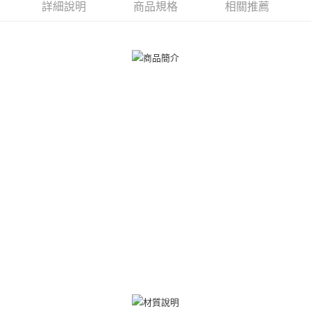
ATM付款
AFTEE先享後付是「在收到商品之後才付款」的支付方式。 讓您購物簡單
詳細說明
商品規格
相關推薦
便利好安心！
貨到付款
１．簡單：不需註冊會員、不需綁卡、不需儲值。
２．便利：只要手機號碼，簡訊認證，即可結帳。
３．安心：先確認商品／服務後，再付款。
運送方式
【「AFTEE先享後付」結帳流程】
全家取貨付款
１．於結帳方式選擇「AFTEE先享後付」後，將跳轉至「AFTEE先享後付」
免運費
結帳頁面，進行簡訊認證並確認金額後，即可完成結帳。
２．訂單成立數日內，您將收到繳費通知簡訊。
付款後全家取貨
３．收到繳費通知簡訊後14天內，點擊此簡訊中的連結，可透過四大超商／
ATM／網路銀行／等多元方式進行付款，方視為交易完成。
免運費
※ 請注意：結帳手續完成當下不需立刻繳費，但若您需要取消訂單，請聯絡
購買商品的店家。未經商家同意取消之訂單仍視為有效，需透過AFTEE先享
7-11取貨付款
後付繳納相關費用。
免運費
※ 交易是否成功請以「AFTEE先享後付 」之結帳頁面顯示為準，若有關於
是否繳費成功／繳費後需取消欲退款等相關疑問，請聯繫「AFTEE先享後付
客戶支援中心」
https://netprotections.freshdesk.com/support/home
付款後7-11取貨
免運費
【注意事項】
１．透過由恩沛科技股份有限公司提供之「AFTEE先享後付」服務完成之交
7-11取貨(快速到店)
易，需依本服務之必要範圍內提供個人資料，並將交易相關給付款項請求債
權轉讓予恩沛科技股份有限公司。
免運費
２．關於個人資料處理事宜，請瀏覽以下網址：
https://aftee.tw/terms/#terms3
黑貓宅急便-(離島請自行填寫住址)