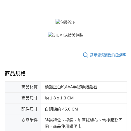
３．未成年的使用者請事先徵得法定代理人或監護人之同意方可使用
免運費
「AFTEE先享後付」，若未經同意申辦者引起之損失，本公司不負相關責
任。
郵局掛號
４．使用「AFTEE先享後付」時，將依據個別帳號之用戶狀況，依本公司即
時審查核予不同之上限額度；若仍有額度不足之情形，本公司將視審查結果
免運費
請求用戶進行身份認證。
５．嚴禁一人註冊多個帳號或使用他人資訊註冊。若發現惡意使用之情形，
機車快遞(限大台北地區運費到付) 下單後請聯絡LINE官方帳號 @gi
恩沛科技股份有限公司將有權停止該用戶之使用額度並採取法律行動。
umka
免運費
顯示電腦版詳細說明
黑貓到付(離島不適用)
免運費
商品規格
海外宅配
查看運費
商品材質
精鍍正白K,AAA半寶等級鋯石
商品尺寸
約 1.8 x 1.3 CM
配件尺寸
白鋼鍊約 45.0 CM
商品附件
時尚禮盒、提袋、加厚拭銀布、售後服務回
函、商品使用說明卡