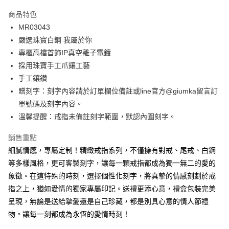
3 期 0 利率 每期
NT$230
21家銀行
商品特色
6 期 0 利率 每期
NT$115
21家銀行
合作金庫商業銀行
第一商業銀行
MR03043
華南商業銀行
彰化商業銀行
12 期 0 利率 每期
NT$57
21家銀行
合作金庫商業銀行
第一商業銀行
嚴選珠寶白鋼 我屬於你
上海商業儲蓄銀行
台北富邦商業銀行
華南商業銀行
彰化商業銀行
24 期 0 利率 每期
NT$28
20家銀行
合作金庫商業銀行
第一商業銀行
國泰世華商業銀行
兆豐國際商業銀行
專櫃高檔首飾IP真空離子電鍍
上海商業儲蓄銀行
台北富邦商業銀行
華南商業銀行
彰化商業銀行
臺灣中小企業銀行
台中商業銀行
合作金庫商業銀行
第一商業銀行
採用珠寶手工爪鑲工藝
超商取貨付款
國泰世華商業銀行
兆豐國際商業銀行
上海商業儲蓄銀行
台北富邦商業銀行
匯豐（台灣）商業銀行
華泰商業銀行
華南商業銀行
彰化商業銀行
臺灣中小企業銀行
台中商業銀行
手工鑲鑽
國泰世華商業銀行
兆豐國際商業銀行
聯邦商業銀行
遠東國際商業銀行
LINE Pay
上海商業儲蓄銀行
台北富邦商業銀行
匯豐（台灣）商業銀行
華泰商業銀行
贈刻字：刻字內容請於訂單欄位備註或line官方@giumka留言訂
臺灣中小企業銀行
台中商業銀行
元大商業銀行
永豐商業銀行
兆豐國際商業銀行
臺灣中小企業銀行
聯邦商業銀行
遠東國際商業銀行
匯豐（台灣）商業銀行
華泰商業銀行
單號碼及刻字內容。
Apple Pay
玉山商業銀行
星展（台灣）商業銀行
台中商業銀行
匯豐（台灣）商業銀行
元大商業銀行
永豐商業銀行
聯邦商業銀行
遠東國際商業銀行
溫馨提醒：戒指未備註刻字範圍，默認內圍刻字。
台新國際商業銀行
中國信託商業銀行
華泰商業銀行
聯邦商業銀行
玉山商業銀行
星展（台灣）商業銀行
街口支付
元大商業銀行
永豐商業銀行
台灣樂天信用卡公司
遠東國際商業銀行
元大商業銀行
台新國際商業銀行
中國信託商業銀行
玉山商業銀行
星展（台灣）商業銀行
銷售重點
永豐商業銀行
玉山商業銀行
台灣樂天信用卡公司
悠遊付
台新國際商業銀行
中國信託商業銀行
細膩情感，專屬定制！精緻戒指系列，不僅擁有對戒、尾戒、白鋼
星展（台灣）商業銀行
台新國際商業銀行
台灣樂天信用卡公司
中國信託商業銀行
台灣樂天信用卡公司
Google Pay
等多樣風格，更可客製刻字，讓每一顆戒指都成為獨一無二的愛的
象徵。在這特殊的時刻，選擇個性化刻字，將真摯的情感刻劃於戒
全盈+PAY
指之上，猶如愛情的獨家專屬印記。送禮更添心意，禮盒包裝完美
AFTEE先享後付
呈現，無論是送給摯愛還是自己珍藏，都是別具心意的情人節禮
相關說明
物。讓每一刻都成為永恆的愛情時刻！
【關於「AFTEE先享後付」】