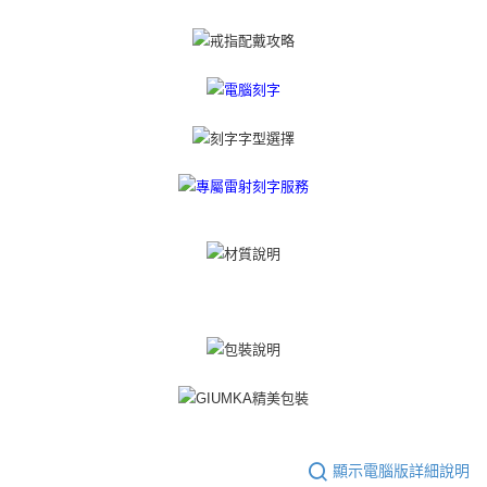
３．未成年的使用者請事先徵得法定代理人或監護人之同意方可使用
免運費
「AFTEE先享後付」，若未經同意申辦者引起之損失，本公司不負相關責
任。
郵局掛號
４．使用「AFTEE先享後付」時，將依據個別帳號之用戶狀況，依本公司即
時審查核予不同之上限額度；若仍有額度不足之情形，本公司將視審查結果
免運費
請求用戶進行身份認證。
５．嚴禁一人註冊多個帳號或使用他人資訊註冊。若發現惡意使用之情形，
機車快遞(限大台北地區運費到付) 下單後請聯絡LINE官方帳號 @gi
恩沛科技股份有限公司將有權停止該用戶之使用額度並採取法律行動。
umka
免運費
黑貓到付(離島不適用)
免運費
海外宅配
查看運費
顯示電腦版詳細說明