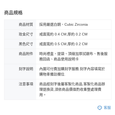
商品規格
商品材質
採用嚴選白鋼、Cubic Zirconia
玫金尺寸
戒面寬約 0.4 CM,厚約 0.2 CM
黑色尺寸
戒面寬約 0.5 CM,厚約 0.2 CM
商品附件
時尚禮盒、提袋、頂級加厚拭銀布、售後服
務回函、商品使用說明卡
刻字說明
內圍可付費加購刻字服務.刻字內容填寫於
購物車備註欄位.
注意事項
商品經刻字後屬客製化商品,客製化商品辦
理退換貨,須依商品價值酌收重整處理費
用。
客服