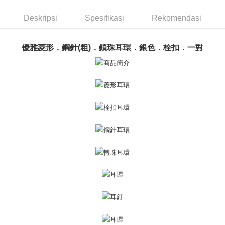
Taiwan
Bank Komersial E.SUN
DBS Bank
Rakuten Taiwan
AFTEE
Bank Antarabangsa
Bank CTBC
Deskripsi
Spesifikasi
Rekomendasi
Deskripsi
Taishin
Pertama, Mengenai Perkhidmatan AFTEE Beli Sekarang Bayar Kemudian
Syarikat Kad Kredit
Pemindahan ATM
1. Dengan memilih AFTEE sebagai kaedah pembayaran, mesej
優雅菱形．鋼針(粗)．鎖珠耳環．銀色．栓扣．一對
Rakuten Taiwan
pengesahan AFTEE akan muncul.
Tunai semasa Penghantaran
2. Anda boleh meneruskan pembayaran selepas pengesahan SMS.
3. Tiada bayaran diperlukan apabila pesanan disahkan. Produk akan
dihantar ke alamat yang ditetapkan.
Pilihan Penghantaran
4. Setelah pesanan disahkan, anda akan menerima SMS pembayaran
manakala ahli aplikasi akan menerima pemberitahuan tolak aplikasi
全家取貨付款
AFTEE.
Penghantaran percuma
5. Tiada bayaran diperlukan apabila anda menerima produk. Sila buat
pembayaran di empat kedai serbaneka utama, ATM atau perbankan
付款後全家取貨
dalam talian dengan SMS pembayaran atau pemberitahuan tolak aplikasi
AFTEE.
Penghantaran percuma
Sila ambil perhatian bahawa tempoh pembayaran adalah 14 hari. Walau
7-11取貨付款
bagaimanapun, bagi mereka yang telah memuat turun Aplikasi AFTEE
Penghantaran percuma
dan mendaftar sebagai ahli AFTEE boleh menikmati tempoh pembayaran
sehingga 45 hari.
付款後7-11取貨
Tempoh pembayaran dikira dari masa kedai meminta pembayaran anda,
Penghantaran percuma
ditambah dengan bilangan hari yang boleh dilanjutkan oleh AFTEE. Anda
boleh melanjutkan tempoh pembayaran anda sebelum anda menerima
7-11取貨(快速到店)