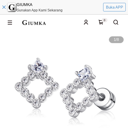
GIUMKA
Buka APP
Gunakan App Kami Sekarang
0
1
/
8