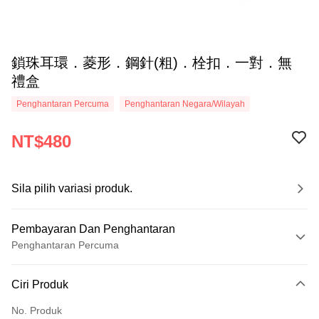
鎖珠耳環．菱形．鋼針(粗)．栓扣．一對．無
禮盒
Penghantaran Percuma
Penghantaran Negara/Wilayah
NT$480
Sila pilih variasi produk.
Pembayaran Dan Penghantaran
Penghantaran Percuma
Kaedah Pembayaran
Ciri Produk
Kad Kredit (Bayaran Penuh)
No. Produk
Ansuran Kad Kredit