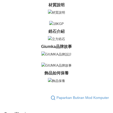
pesanan. Walau bagaimanapun, tiada jaminan bahawa anda boleh
材質說明
Penghantaran percuma
menerima pesanan anda semasa tempoh pembayaran (cth.: produk
prapesanan atau produk yang mungkin mengambil masa yang lebih
黑貓宅急便-(離島請自行填寫住址)
lama untuk dihantar). Oleh itu, anda dikehendaki membuat pembayaran
kepada AFTEE dalam tempoh sama ada anda menerima pesanan.
Penghantaran percuma
Kedua, Sekatan Pembayaran
鋯石介紹
郵局掛號
1. Jumlah yang diperakui untuk pengguna kali pertama boleh sehingga
Penghantaran percuma
NT$10,000. Amaun diperakui sebenar yang diluluskan akan berdasarkan
keputusan pensijilan dan semakan oleh AFTEE.
Giumka品牌故事
2. Amaun perbelanjaan minimum mestilah lebih besar daripada NT$20.
機車快遞(限大台北地區運費到付) 下單後請聯絡LINE官方帳號 @gi
3. Pada masa ini hanya tersedia untuk ahli Taiwan.
umka
Penghantaran percuma
Ketiga, Syarat Perkhidmatan
Perkhidmatan AFTEE Beli Sekarang Bayar Kemudian disediakan oleh NP
黑貓到付(離島不適用)
Taiwan, Inc. dan AFTEE akan membuat bil kepada pengguna. AFTEE
飾品如何保養
akan menggunakan data peribadi yang dikumpul (termasuk nama
Penghantaran percuma
pembeli, no. telefon, nama penerima, no. telefon, alamat penerima) untuk
penggunaan perkhidmatan. Sila rujuk kepada "Penyata Pengumpulan
海外宅配
Kadar Penghantaran
Data Peribadi, Pemprosesan, Penggunaan"
(https://aftee.tw/privacypolicy/
) untuk maklumat lanjut.
Paparkan Butiran Mod Komputer
Jumlah yang diperakui untuk pengguna kali pertama yang lulus
kelulusan boleh sehingga NT$10,000. Jika pengguna tidak membuat
pembayaran dalam tempoh tersebut, yuran pembayaran lewat sebanyak