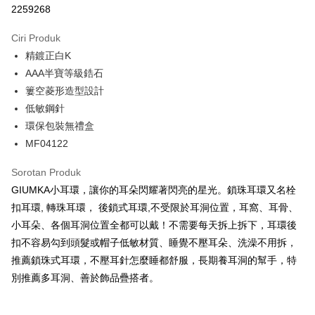
2259268
3 ansuran pada kadar faedah 0,
NT$160
setiap ansuran
Ciri Produk
21 Bank
6 ansuran pada kadar faedah 0,
NT$80
setiap
Taiwan Cooperative Bank
Bank Komersial Pertama
精鍍正白K
Hua Nan Commercial
Chang Hwa Commercial
ansuran
21 Bank
Bank
Bank
AAA半寶等級鋯石
12 ansuran pada kadar faedah 0,
NT$40
setiap ansuran
Taiwan Cooperative Bank
Bank Komersial Pertama
The Shanghai
Bank Komersial Taipei
簍空菱形造型設計
Hua Nan Commercial Bank
Chang Hwa Commercial Bank
21 Bank
24 ansuran pada kadar faedah 0,
NT$20
setiap
Taiwan Cooperative Bank
Bank Komersial Pertama
Commercial & Savings
Fubon
低敏鋼針
The Shanghai Commercial &
Bank Komersial Taipei Fubon
Hua Nan Commercial
Chang Hwa Commercial
ansuran
Bank
20 Bank
Savings Bank
環保包裝無禮盒
Bank
Bank
Bank Cathay United
Mega International
Taiwan Cooperative Bank
Bank Komersial Pertama
Bank Cathay United
Mega International Commercial
Pengambilan di Kedai Serbaneka
MF04122
The Shanghai
Bank Komersial Taipei
Commercial Bank
Hua Nan Commercial Bank
Chang Hwa Commercial Bank
Bank
Commercial & Savings
Fubon
Taiwan Business Bank
Taichung Commercial
LINE Pay
The Shanghai Commercial &
Bank Komersial Taipei Fubon
Taiwan Business Bank
Taichung Commercial Bank
Sorotan Produk
Bank
Bank
Savings Bank
HSBC Bank (Taiwan) Limited
Hwatai Bank
GIUMKA小耳環，讓你的耳朵閃耀著閃亮的星光。鎖珠耳環又名栓
Bank Cathay United
Mega International
HSBC Bank (Taiwan)
Hwatai Bank
Apple Pay
Mega International Commercial
Taiwan Business Bank
Union Bank of Taiwan
Far Eastern International Bank
Commercial Bank
Limited
扣耳環, 轉珠耳環， 後鎖式耳環,不受限於耳洞位置，耳窩、耳骨、
Bank
Yuanta Commercial Bank
Bank SinoPac
Taiwan Business Bank
Taichung Commercial
Union Bank of Taiwan
Far Eastern International
JKOPAY
小耳朵、各個耳洞位置全都可以戴！不需要每天拆上拆下，耳環後
Taichung Commercial Bank
HSBC Bank (Taiwan) Limited
Bank Komersial E.SUN
DBS Bank
Bank
Bank
扣不容易勾到頭髮或帽子低敏材質、睡覺不壓耳朵、洗澡不用拆，
Hwatai Bank
Union Bank of Taiwan
Bank Antarabangsa Taishin
Bank CTBC
Easy Wallet
HSBC Bank (Taiwan)
Hwatai Bank
Yuanta Commercial Bank
Bank SinoPac
Far Eastern International Bank
Yuanta Commercial Bank
Syarikat Kad Kredit Rakuten
推薦鎖珠式耳環，不壓耳針怎麼睡都舒服，長期養耳洞的幫手，特
Limited
Bank Komersial E.SUN
DBS Bank
Bank SinoPac
Bank Komersial E.SUN
Google Pay
Taiwan
別推薦多耳洞、善於飾品疊搭者。
Union Bank of Taiwan
Far Eastern International
Bank Antarabangsa
Bank CTBC
DBS Bank
Bank Antarabangsa Taishin
Bank
Taishin
Plus PAY
Bank CTBC
Syarikat Kad Kredit Rakuten
Yuanta Commercial Bank
Bank SinoPac
Syarikat Kad Kredit