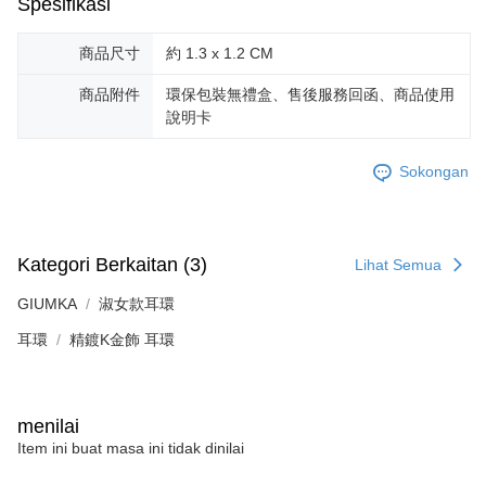
Spesifikasi
20% setahun akan dikenakan. Pengguna bawah umur dikehendaki
mendapatkan kebenaran daripada ibu bapa atau penjaga yang sah
untuk menggunakan AFTEE.
商品尺寸
約 1.3 x 1.2 CM
Sila hubungi NP Taiwan Inc. di
cs_tw@netprotections.co.jp
jika anda
商品附件
環保包裝無禮盒、售後服務回函、商品使用
mempunyai sebarang kebimbangan mengenai pemprosesan dan
說明卡
penggunaan pada data peribadi. Jika anda tidak bersetuju dengan data
peribadi yang disenaraikan seperti di atas akan dikumpul dan digunakan
oleh AFTEE, sila jangan gunakan perkhidmatan ini.
Sokongan
Kategori Berkaitan (3)
Lihat Semua
GIUMKA
淑女款耳環
耳環
精鍍K金飾 耳環
menilai
Item ini buat masa ini tidak dinilai