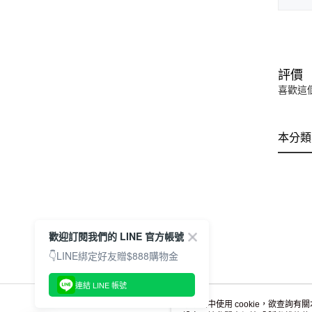
評價
喜歡這
本分類
歡迎訂閱我們的 LINE 官方帳號
👇LINE綁定好友贈$888購物金
連結 LINE 帳號
本網站中使用 cookie，欲查詢有關