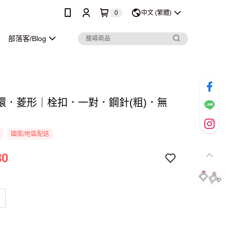
0
中文 (繁體)
部落客/Blog
環．菱形｜栓扣．一對．鋼針(粗)．無
國家/地區配送
80