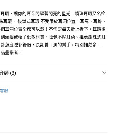
華商業銀行
兆豐國際商業銀行
業銀行
遠東國際商業銀行
業儲蓄銀行
台北富邦商業銀行
台灣）商業銀行
華泰商業銀行
小企業銀行
台中商業銀行
業銀行
永豐商業銀行
際商業銀行
臺灣中小企業銀行
業銀行
遠東國際商業銀行
A小耳環，讓你的耳朵閃耀著閃亮的星光。鎖珠耳環又名栓
台灣）商業銀行
華泰商業銀行
業銀行
星展（台灣）商業銀行
業銀行
匯豐（台灣）商業銀行
業銀行
永豐商業銀行
轉珠耳環， 後鎖式耳環,不受限於耳洞位置，耳窩、耳骨、
業銀行
遠東國際商業銀行
際商業銀行
中國信託商業銀行
業銀行
聯邦商業銀行
業銀行
星展（台灣）商業銀行
業銀行
永豐商業銀行
各個耳洞位置全都可以戴！不需要每天拆上拆下，耳環後
天信用卡公司
際商業銀行
元大商業銀行
際商業銀行
中國信託商業銀行
業銀行
星展（台灣）商業銀行
勾到頭髮或帽子低敏材質、睡覺不壓耳朵、推薦鎖珠式耳
業銀行
玉山商業銀行
天信用卡公司
際商業銀行
中國信託商業銀行
台灣）商業銀行
台新國際商業銀行
耳針怎麼睡都舒服，長期養耳洞的幫手，特別推薦多耳
天信用卡公司
託商業銀行
台灣樂天信用卡公司
y
飾品疊搭者。
類 (3)
享後付
淑女款耳環
FTEE先享後付」】
客服
先享後付是「在收到商品之後才付款」的支付方式。 讓您購物簡單
鍍K金飾 耳環
心！
：不需註冊會員、不需綁卡、不需儲值。
生 耳環
：只要手機號碼，簡訊認證，即可結帳。
：先確認商品／服務後，再付款。
EE先享後付」結帳流程】
方式選擇「AFTEE先享後付」後，將跳轉至「AFTEE先享後
付款
頁面，進行簡訊認證並確認金額後，即可完成結帳。