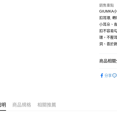
國泰世
聯邦商
LINE Pay
上海商
銷售重點
匯豐（
臺灣中
元大商
兆豐國
聯邦商
GIUMK
匯豐（
Apple Pay
玉山商
台中商
元大商
扣耳環, 
聯邦商
台新國
華泰商
玉山商
街口支付
元大商
小耳朵、
台灣樂
遠東國
台新國
玉山商
扣不容易
永豐商
台灣樂
悠遊付
台新國
星展（
環，不壓
台灣樂
中國信
Google Pa
洞、善於
全盈+PAY
商品相關分
AFTEE先
相關說明
GIUMKA
【關於「A
分享
ATM付款
AFTEE
耳環
精
便利好安
貨到付款
１．簡單
耳環
女
２．便利
３．安心
運送方式
說明
商品規格
相關推薦
【「AFT
１．於結帳
全家取貨
付」結帳