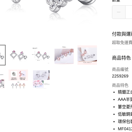
付款與運
超取免運
付款方式
商品特色
信用卡一
商品編號
2259269
信用卡分
商品特色
3 期 
精鍍正
6 期 
合作金
AAA
華南商
12 期
簍空菱
合作金
上海商
華南商
低敏鋼
24 期
合作金
國泰世
上海商
環保包
華南商
臺灣中
合作金
超商取貨
國泰世
上海商
MF041
匯豐（
華南商
臺灣中