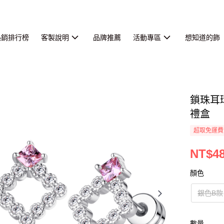
熱銷排行榜
客製說明
品牌推薦
活動專區
想知道的飾
鎖珠耳
禮盒
超取免運費
NT$4
顏色
銀色B款
數量