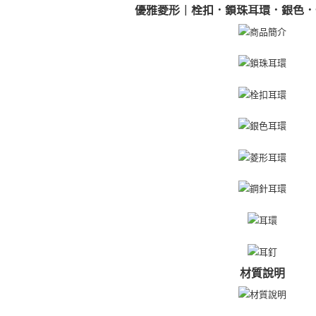
免運費
２．訂單
優雅菱形｜栓扣．鎖珠耳環．銀色．一
３．收到繳
／ATM／
付款後全
※ 請注意
免運費
絡購買商品
先享後付
7-11取貨
※ 交易是
是否繳費成
免運費
付客戶支
付款後7-1
【注意事
免運費
１．透過由
交易，需
7-11取貨
求債權轉
２．關於
免運費
https://aft
３．未成
黑貓宅急便
「AFTE
免運費
任。
４．使用「
郵局掛號
即時審查
材質說明
結果請求
免運費
５．嚴禁
形，恩沛
機車快遞(
動。