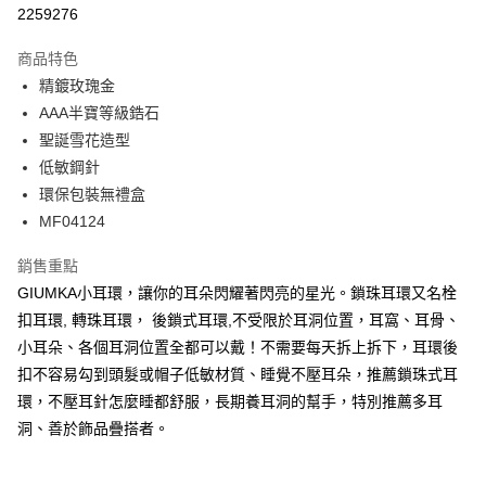
信用卡分期付款
2259276
3 期 0 利率 每期
NT$150
21家銀行
商品特色
6 期 0 利率 每期
NT$75
21家銀行
合作金庫商業銀行
第一商業銀行
精鍍玫瑰金
華南商業銀行
彰化商業銀行
12 期 0 利率 每期
NT$37
21家銀行
合作金庫商業銀行
第一商業銀行
AAA半寶等級鋯石
上海商業儲蓄銀行
台北富邦商業銀行
華南商業銀行
彰化商業銀行
24 期 0 利率 每期
NT$18
20家銀行
合作金庫商業銀行
第一商業銀行
國泰世華商業銀行
兆豐國際商業銀行
聖誕雪花造型
上海商業儲蓄銀行
台北富邦商業銀行
華南商業銀行
彰化商業銀行
臺灣中小企業銀行
台中商業銀行
合作金庫商業銀行
第一商業銀行
低敏鋼針
超商取貨付款
國泰世華商業銀行
兆豐國際商業銀行
上海商業儲蓄銀行
台北富邦商業銀行
匯豐（台灣）商業銀行
華泰商業銀行
華南商業銀行
彰化商業銀行
臺灣中小企業銀行
台中商業銀行
環保包裝無禮盒
國泰世華商業銀行
兆豐國際商業銀行
聯邦商業銀行
遠東國際商業銀行
LINE Pay
上海商業儲蓄銀行
台北富邦商業銀行
匯豐（台灣）商業銀行
華泰商業銀行
MF04124
臺灣中小企業銀行
台中商業銀行
元大商業銀行
永豐商業銀行
兆豐國際商業銀行
臺灣中小企業銀行
聯邦商業銀行
遠東國際商業銀行
匯豐（台灣）商業銀行
華泰商業銀行
Apple Pay
玉山商業銀行
星展（台灣）商業銀行
台中商業銀行
匯豐（台灣）商業銀行
元大商業銀行
永豐商業銀行
銷售重點
聯邦商業銀行
遠東國際商業銀行
台新國際商業銀行
中國信託商業銀行
華泰商業銀行
聯邦商業銀行
玉山商業銀行
星展（台灣）商業銀行
街口支付
GIUMKA小耳環，讓你的耳朵閃耀著閃亮的星光。鎖珠耳環又名栓
元大商業銀行
永豐商業銀行
台灣樂天信用卡公司
遠東國際商業銀行
元大商業銀行
台新國際商業銀行
中國信託商業銀行
玉山商業銀行
星展（台灣）商業銀行
扣耳環, 轉珠耳環， 後鎖式耳環,不受限於耳洞位置，耳窩、耳骨、
永豐商業銀行
玉山商業銀行
台灣樂天信用卡公司
悠遊付
台新國際商業銀行
中國信託商業銀行
小耳朵、各個耳洞位置全都可以戴！不需要每天拆上拆下，耳環後
星展（台灣）商業銀行
台新國際商業銀行
台灣樂天信用卡公司
中國信託商業銀行
台灣樂天信用卡公司
Google Pay
扣不容易勾到頭髮或帽子低敏材質、睡覺不壓耳朵，推薦鎖珠式耳
環，不壓耳針怎麼睡都舒服，長期養耳洞的幫手，特別推薦多耳
全盈+PAY
洞、善於飾品疊搭者。
AFTEE先享後付
相關說明