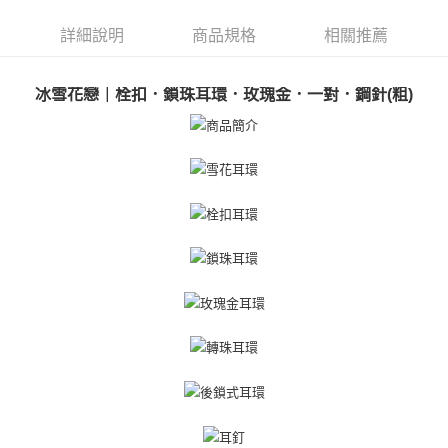
【關於「AFTEE先享後付」】
ATM付款
AFTEE先享後付是「在收到商品之後才付款」的支付方式。 讓您購物簡單
詳細說明
商品規格
相關推薦
便利好安心！
貨到付款
１．簡單：不需註冊會員、不需綁卡、不需儲值。
２．便利：只要手機號碼，簡訊認證，即可結帳。
冰雪花戀｜栓扣．鎖珠耳環．玫瑰金．一對．鋼針(粗)
３．安心：先確認商品／服務後，再付款。
運送方式
【「AFTEE先享後付」結帳流程】
全家取貨付款
１．於結帳方式選擇「AFTEE先享後付」後，將跳轉至「AFTEE先享後付」
免運費
結帳頁面，進行簡訊認證並確認金額後，即可完成結帳。
２．訂單成立數日內，您將收到繳費通知簡訊。
付款後全家取貨
３．收到繳費通知簡訊後14天內，點擊此簡訊中的連結，可透過四大超商／
ATM／網路銀行／等多元方式進行付款，方視為交易完成。
免運費
※ 請注意：結帳手續完成當下不需立刻繳費，但若您需要取消訂單，請聯絡
購買商品的店家。未經商家同意取消之訂單仍視為有效，需透過AFTEE先享
7-11取貨付款
後付繳納相關費用。
免運費
※ 交易是否成功請以「AFTEE先享後付 」之結帳頁面顯示為準，若有關於
是否繳費成功／繳費後需取消欲退款等相關疑問，請聯繫「AFTEE先享後付
客戶支援中心」
https://netprotections.freshdesk.com/support/home
付款後7-11取貨
免運費
【注意事項】
１．透過由恩沛科技股份有限公司提供之「AFTEE先享後付」服務完成之交
7-11取貨(快速到店)
易，需依本服務之必要範圍內提供個人資料，並將交易相關給付款項請求債
權轉讓予恩沛科技股份有限公司。
免運費
２．關於個人資料處理事宜，請瀏覽以下網址：