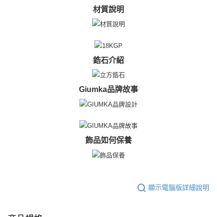
https://aftee.tw/terms/#terms3
材質說明
黑貓宅急便-(離島請自行填寫住址)
３．未成年的使用者請事先徵得法定代理人或監護人之同意方可使用
免運費
「AFTEE先享後付」，若未經同意申辦者引起之損失，本公司不負相關責
任。
郵局掛號
４．使用「AFTEE先享後付」時，將依據個別帳號之用戶狀況，依本公司即
時審查核予不同之上限額度；若仍有額度不足之情形，本公司將視審查結果
免運費
鋯石介紹
請求用戶進行身份認證。
５．嚴禁一人註冊多個帳號或使用他人資訊註冊。若發現惡意使用之情形，
機車快遞(限大台北地區運費到付) 下單後請聯絡LINE官方帳號 @gi
恩沛科技股份有限公司將有權停止該用戶之使用額度並採取法律行動。
umka
Giumka品牌故事
免運費
黑貓到付(離島不適用)
免運費
飾品如何保養
海外宅配
查看運費
顯示電腦版詳細說明