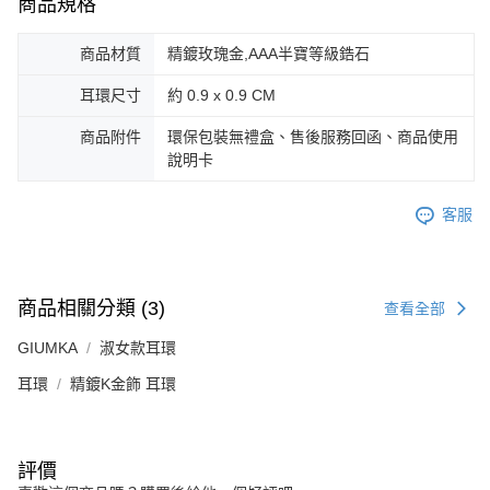
商品規格
商品材質
精鍍玫瑰金,AAA半寶等級鋯石
耳環尺寸
約 0.9 x 0.9 CM
商品附件
環保包裝無禮盒、售後服務回函、商品使用
說明卡
客服
商品相關分類 (3)
查看全部
GIUMKA
淑女款耳環
耳環
精鍍K金飾 耳環
評價