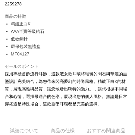
2259278
3回払い、金利0、毎回
NT$160
21行の銀行
商品の特徴
6回払い、金利0、毎回
NT$80
21行の銀行
合作金庫商業銀行
第一商業銀行
精鍍正白K
華南商業銀行
彰化商業銀行
12回払い、金利0、毎回
NT$40
21行の銀行
合作金庫商業銀行
第一商業銀行
AAA半寶等級鋯石
上海商業儲蓄銀行
台北富邦商業銀行
華南商業銀行
彰化商業銀行
24回払い、金利0、毎回
NT$20
20行の銀行
合作金庫商業銀行
第一商業銀行
国泰世華商業銀行
兆豐國際商業銀行
低敏鋼針
上海商業儲蓄銀行
台北富邦商業銀行
華南商業銀行
彰化商業銀行
台湾中小企業銀行
台中商業銀行
合作金庫商業銀行
第一商業銀行
環保包裝無禮盒
コンビニ店頭代金引換
国泰世華商業銀行
兆豐國際商業銀行
上海商業儲蓄銀行
台北富邦商業銀行
HSBC(台湾)商業銀行
華泰商業銀行
華南商業銀行
彰化商業銀行
台湾中小企業銀行
台中商業銀行
MF04127
国泰世華商業銀行
兆豐國際商業銀行
聯邦商業銀行
遠東国際商業銀行
LINE Pay
上海商業儲蓄銀行
台北富邦商業銀行
HSBC(台湾)商業銀行
華泰商業銀行
台湾中小企業銀行
台中商業銀行
元大商業銀行
永豐商業銀行
兆豐國際商業銀行
台湾中小企業銀行
聯邦商業銀行
遠東国際商業銀行
セールスポイント
HSBC(台湾)商業銀行
華泰商業銀行
Apple Pay
玉山商業銀行
星展(台湾)商業銀行
台中商業銀行
HSBC(台湾)商業銀行
元大商業銀行
永豐商業銀行
採用專櫃首飾流行耳飾，這款淑女款耳環將璀璨的閃石與華麗的垂
聯邦商業銀行
遠東国際商業銀行
台新國際商業銀行
中国信託商業銀行
華泰商業銀行
聯邦商業銀行
玉山商業銀行
星展(台湾)商業銀行
JKOPAY
元大商業銀行
永豐商業銀行
墜設計完美結合，為您帶來閃亮夢幻的時尚風格。精鍍正白K的材
台湾楽天クレジットカード会社
遠東国際商業銀行
元大商業銀行
台新國際商業銀行
中国信託商業銀行
玉山商業銀行
星展(台湾)商業銀行
質，展現高雅與品質，讓您散發出獨特的魅力。，讓您根據不同場
永豐商業銀行
玉山商業銀行
台湾楽天クレジットカード会社
Easy Wallet
台新國際商業銀行
中国信託商業銀行
星展(台湾)商業銀行
台新國際商業銀行
合和心情，選擇最適合的色彩，展現出您的個人風格。無論是日常
台湾楽天クレジットカード会社
中国信託商業銀行
台湾楽天クレジットカード会社
Google Pay
穿搭還是特殊場合，這款垂墜耳環都是完美的選擇。
Plus Pay
AFTEE代金後払い
詳細について
商品の仕様
おすすめ関連商品
説明