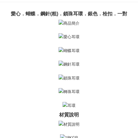
一、 AFTEE代金後払いについて
ATM払い
1.お支払い方法でAFTEE代金後払いを選択すると、携帯電話認証ウィンド
愛心．蝴蝶．鋼針(粗)．鎖珠耳環．銀色．栓扣．一對
ウが表示されます。
代金引換
2.SMSで認証してお支払い手続を進めてください。
3.注文するときのお支払いは不要です。商品はご指定の住所に配送されま
す。
配送方法
4.ご注文が完了すると、携帯に支払い通知のSMSが届きます。アプリ会員
の場合は、AFTEE アプリプッシュ通知が届きます。
全家取貨付款
5.商品受け取り時のお支払いは不要です。商品を確かめてから、SMSまた
送料無料
はアプリの通知に従って、4大コンビニ、またはATM/オンラインバンキン
グでお支払いください。
付款後全家取貨
代金納付期限は最短で 14 日以内ですので、ご注意ください。AFTEE アプ
送料無料
リをダウンロードして AFTEE 会員になるとお支払い期限を最長 45 日以内
まで延長できます。
7-11取貨付款
送料無料
お支払期限は、ショップが請求した期日と、AFTEEで延長できる日数をも
とに計算されます。AFTEEで注文すると、商品を受け取るまで支払い期限
付款後7-11取貨
を延長できますが、商品を期限内に受け取れない場合があります（例：予
約商品や商品到着日が比較的遅い商品）。そのため、商品到着の有無に関
送料無料
材質說明
わらず、AFTEEで指定された期限内にお支払いください。
7-11取貨(快速到店)
二、支払い限度額
送料無料
1.初回 AFTEEを ご利用の際に、認証結果及び当社の審査の結果に基づ
き、限度額が設定されます。