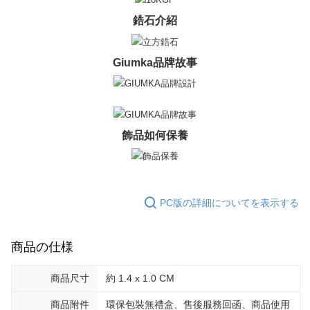
2.決済金額は最低NT$20です。
黑貓宅急便-(離島請自行填寫住址)
鋯石介紹
3.現在、台湾の会員のみご利用いただけます。
送料無料
三、利用規約「AFTEE代金後払い」（以下当サービスという）はネットプ
郵局掛號
ロテクションズ（以下 AFTEE という）が提供し、AFTEEが代金を徴収し
Giumka品牌故事
ます。当サービスご利用の際に提供しなければならない個人情報（注文者
送料無料
の氏名、電話番号、受取人の氏名、電話番号、受取人住所を含むがこれに
限らない）は、AFTEEに渡され当サービスで必要な範囲内で利用されま
機車快遞(限大台北地區運費到付) 下單後請聯絡LINE官方帳號 @gi
す。AFTEEの個人情報の収集、処理、利用について、詳細はAFTEE公式ホ
umka
ームページの『個人情報の収集、処理及び利用に関する声明』をご参照く
飾品如何保養
ださい（
https://aftee.tw/privacypolicy/
）。
送料無料
AFTEEの初回ご利用の際に、審査を通過すれば、最高額がNT$10,000にな
黑貓到付(離島不適用)
ります。支払い期限を過ぎた場合、その金額に基づいて年利20%の遅延滞
送料無料
納金が加算されます。未成年の利用者は、事前に法定代理人または後見人
の同意を得ればAFTEEをご利用いただけます。
PC版の詳細についてを表示する
海外宅配
送料を確認
個人情報の処理、利用について疑問がある、または関連する法律の権利を
行使したい場合は、ネットプロテクションズ
cs_tw@netprotections.co.jp
商品の仕様
にご連絡ください。上記に示した個人情報を、必要な購入注文書とあわせ
てAFTEEにご提供いただく、またはAFTEEにあなたの個人情報の収集、処
理、利用を許可することににご同意いただけない場合は、当サービスを選
商品尺寸
約 1.4 x 1.0 CM
択しないでください。
商品附件
環保包裝無禮盒、售後服務回函、商品使用