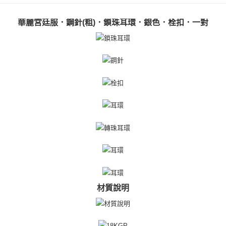
【關於「AFTEE先享後付」】
ATM付款
AFTEE先享後付是「在收到商品之後才付款」的支付方式。 讓您購物簡單
華麗宮廷服．鋼針(粗)．鎖珠耳環．銀色．栓扣．一對
便利好安心！
貨到付款
１．簡單：不需註冊會員、不需綁卡、不需儲值。
２．便利：只要手機號碼，簡訊認證，即可結帳。
３．安心：先確認商品／服務後，再付款。
運送方式
【「AFTEE先享後付」結帳流程】
全家取貨付款
１．於結帳方式選擇「AFTEE先享後付」後，將跳轉至「AFTEE先享後付」
免運費
結帳頁面，進行簡訊認證並確認金額後，即可完成結帳。
２．訂單成立數日內，您將收到繳費通知簡訊。
付款後全家取貨
３．收到繳費通知簡訊後14天內，點擊此簡訊中的連結，可透過四大超商／
ATM／網路銀行／等多元方式進行付款，方視為交易完成。
免運費
※ 請注意：結帳手續完成當下不需立刻繳費，但若您需要取消訂單，請聯絡
購買商品的店家。未經商家同意取消之訂單仍視為有效，需透過AFTEE先享
7-11取貨付款
後付繳納相關費用。
免運費
※ 交易是否成功請以「AFTEE先享後付 」之結帳頁面顯示為準，若有關於
是否繳費成功／繳費後需取消欲退款等相關疑問，請聯繫「AFTEE先享後付
客戶支援中心」
https://netprotections.freshdesk.com/support/home
付款後7-11取貨
免運費
材質說明
【注意事項】
１．透過由恩沛科技股份有限公司提供之「AFTEE先享後付」服務完成之交
7-11取貨(快速到店)
易，需依本服務之必要範圍內提供個人資料，並將交易相關給付款項請求債
權轉讓予恩沛科技股份有限公司。
免運費
２．關於個人資料處理事宜，請瀏覽以下網址：