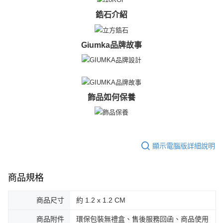
https://aftee.tw/terms/#terms3
黑貓宅急便-(離島請自行填寫住址)
鋯石介紹
３．未成年的使用者請事先徵得法定代理人或監護人之同意方可使用
免運費
「AFTEE先享後付」，若未經同意申辦者引起之損失，本公司不負相關責
任。
郵局掛號
Giumka品牌故事
４．使用「AFTEE先享後付」時，將依據個別帳號之用戶狀況，依本公司即
時審查核予不同之上限額度；若仍有額度不足之情形，本公司將視審查結果
免運費
請求用戶進行身份認證。
５．嚴禁一人註冊多個帳號或使用他人資訊註冊。若發現惡意使用之情形，
機車快遞(限大台北地區運費到付) 下單後請聯絡LINE官方帳號 @gi
恩沛科技股份有限公司將有權停止該用戶之使用額度並採取法律行動。
umka
飾品如何保養
免運費
黑貓到付(離島不適用)
免運費
顯示電腦版詳細說明
海外宅配
查看運費
商品規格
商品尺寸
約 1.2 x 1.2 CM
商品附件
環保包裝無禮盒、售後服務回函、商品使用