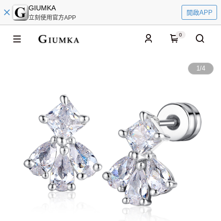
GIUMKA
開啟APP
立刻使用官方APP
0
1
/
4