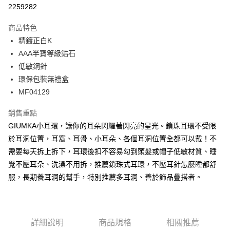
信用卡分期付款
2259282
3 期 0 利率 每期
NT$160
21家銀行
商品特色
6 期 0 利率 每期
NT$80
21家銀行
合作金庫商業銀行
第一商業銀行
精鍍正白K
華南商業銀行
彰化商業銀行
12 期 0 利率 每期
NT$40
21家銀行
合作金庫商業銀行
第一商業銀行
AAA半寶等級鋯石
上海商業儲蓄銀行
台北富邦商業銀行
華南商業銀行
彰化商業銀行
24 期 0 利率 每期
NT$20
20家銀行
合作金庫商業銀行
第一商業銀行
國泰世華商業銀行
兆豐國際商業銀行
低敏鋼針
上海商業儲蓄銀行
台北富邦商業銀行
華南商業銀行
彰化商業銀行
臺灣中小企業銀行
台中商業銀行
合作金庫商業銀行
第一商業銀行
環保包裝無禮盒
超商取貨付款
國泰世華商業銀行
兆豐國際商業銀行
上海商業儲蓄銀行
台北富邦商業銀行
匯豐（台灣）商業銀行
華泰商業銀行
華南商業銀行
彰化商業銀行
臺灣中小企業銀行
台中商業銀行
MF04129
國泰世華商業銀行
兆豐國際商業銀行
聯邦商業銀行
遠東國際商業銀行
LINE Pay
上海商業儲蓄銀行
台北富邦商業銀行
匯豐（台灣）商業銀行
華泰商業銀行
臺灣中小企業銀行
台中商業銀行
元大商業銀行
永豐商業銀行
兆豐國際商業銀行
臺灣中小企業銀行
銷售重點
聯邦商業銀行
遠東國際商業銀行
匯豐（台灣）商業銀行
華泰商業銀行
Apple Pay
玉山商業銀行
星展（台灣）商業銀行
台中商業銀行
匯豐（台灣）商業銀行
元大商業銀行
永豐商業銀行
GIUMKA小耳環，讓你的耳朵閃耀著閃亮的星光。鎖珠耳環不受限
聯邦商業銀行
遠東國際商業銀行
台新國際商業銀行
中國信託商業銀行
華泰商業銀行
聯邦商業銀行
玉山商業銀行
星展（台灣）商業銀行
街口支付
於耳洞位置，耳窩、耳骨、小耳朵、各個耳洞位置全都可以戴！不
元大商業銀行
永豐商業銀行
台灣樂天信用卡公司
遠東國際商業銀行
元大商業銀行
台新國際商業銀行
中國信託商業銀行
玉山商業銀行
星展（台灣）商業銀行
需要每天拆上拆下，耳環後扣不容易勾到頭髮或帽子低敏材質、睡
永豐商業銀行
玉山商業銀行
台灣樂天信用卡公司
悠遊付
台新國際商業銀行
中國信託商業銀行
覺不壓耳朵、洗澡不用拆，推薦鎖珠式耳環，不壓耳針怎麼睡都舒
星展（台灣）商業銀行
台新國際商業銀行
台灣樂天信用卡公司
中國信託商業銀行
台灣樂天信用卡公司
Google Pay
服，長期養耳洞的幫手，特別推薦多耳洞、善於飾品疊搭者。
全盈+PAY
AFTEE先享後付
詳細說明
商品規格
相關推薦
相關說明