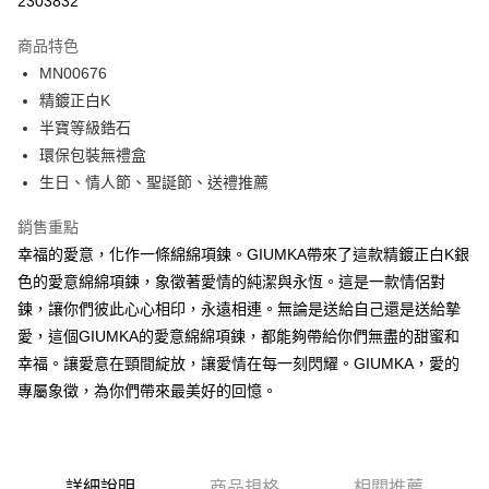
2303832
3 期 0 利率 每期
NT$262
21家銀行
商品特色
6 期 0 利率 每期
NT$131
21家銀行
合作金庫商業銀行
第一商業銀行
MN00676
華南商業銀行
彰化商業銀行
12 期 0 利率 每期
NT$65
21家銀行
合作金庫商業銀行
第一商業銀行
精鍍正白K
上海商業儲蓄銀行
台北富邦商業銀行
華南商業銀行
彰化商業銀行
24 期 0 利率 每期
NT$32
20家銀行
合作金庫商業銀行
第一商業銀行
國泰世華商業銀行
兆豐國際商業銀行
半寶等級鋯石
上海商業儲蓄銀行
台北富邦商業銀行
華南商業銀行
彰化商業銀行
臺灣中小企業銀行
台中商業銀行
合作金庫商業銀行
第一商業銀行
環保包裝無禮盒
超商取貨付款
國泰世華商業銀行
兆豐國際商業銀行
上海商業儲蓄銀行
台北富邦商業銀行
匯豐（台灣）商業銀行
華泰商業銀行
華南商業銀行
彰化商業銀行
臺灣中小企業銀行
台中商業銀行
生日、情人節、聖誕節、送禮推薦
國泰世華商業銀行
兆豐國際商業銀行
聯邦商業銀行
遠東國際商業銀行
LINE Pay
上海商業儲蓄銀行
台北富邦商業銀行
匯豐（台灣）商業銀行
華泰商業銀行
臺灣中小企業銀行
台中商業銀行
元大商業銀行
永豐商業銀行
兆豐國際商業銀行
臺灣中小企業銀行
銷售重點
聯邦商業銀行
遠東國際商業銀行
匯豐（台灣）商業銀行
華泰商業銀行
Apple Pay
玉山商業銀行
星展（台灣）商業銀行
台中商業銀行
匯豐（台灣）商業銀行
元大商業銀行
永豐商業銀行
幸福的愛意，化作一條綿綿項鍊。GIUMKA帶來了這款精鍍正白K銀
聯邦商業銀行
遠東國際商業銀行
台新國際商業銀行
中國信託商業銀行
華泰商業銀行
聯邦商業銀行
玉山商業銀行
星展（台灣）商業銀行
街口支付
色的愛意綿綿項鍊，象徵著愛情的純潔與永恆。這是一款情侶對
元大商業銀行
永豐商業銀行
台灣樂天信用卡公司
遠東國際商業銀行
元大商業銀行
台新國際商業銀行
中國信託商業銀行
玉山商業銀行
星展（台灣）商業銀行
鍊，讓你們彼此心心相印，永遠相連。無論是送給自己還是送給摯
永豐商業銀行
玉山商業銀行
台灣樂天信用卡公司
悠遊付
台新國際商業銀行
中國信託商業銀行
愛，這個GIUMKA的愛意綿綿項鍊，都能夠帶給你們無盡的甜蜜和
星展（台灣）商業銀行
台新國際商業銀行
台灣樂天信用卡公司
中國信託商業銀行
台灣樂天信用卡公司
Google Pay
幸福。讓愛意在頸間綻放，讓愛情在每一刻閃耀。GIUMKA，愛的
專屬象徵，為你們帶來最美好的回憶。
全盈+PAY
AFTEE先享後付
相關說明
詳細說明
商品規格
相關推薦