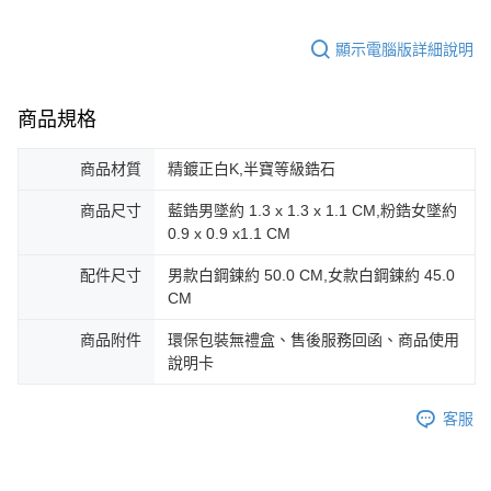
https://aftee.tw/terms/#terms3
黑貓宅急便-(離島請自行填寫住址)
３．未成年的使用者請事先徵得法定代理人或監護人之同意方可使用
免運費
「AFTEE先享後付」，若未經同意申辦者引起之損失，本公司不負相關責
顯示電腦版詳細說明
任。
郵局掛號
４．使用「AFTEE先享後付」時，將依據個別帳號之用戶狀況，依本公司即
時審查核予不同之上限額度；若仍有額度不足之情形，本公司將視審查結果
免運費
商品規格
請求用戶進行身份認證。
５．嚴禁一人註冊多個帳號或使用他人資訊註冊。若發現惡意使用之情形，
機車快遞(限大台北地區運費到付) 下單後請聯絡LINE官方帳號 @gi
恩沛科技股份有限公司將有權停止該用戶之使用額度並採取法律行動。
商品材質
精鍍正白K,半寶等級鋯石
umka
免運費
商品尺寸
藍鋯男墜約 1.3 x 1.3 x 1.1 CM,粉鋯女墜約
0.9 x 0.9 x1.1 CM
黑貓到付(離島不適用)
配件尺寸
男款白鋼鍊約 50.0 CM,女款白鋼鍊約 45.0
免運費
CM
海外宅配
查看運費
商品附件
環保包裝無禮盒、售後服務回函、商品使用
說明卡
客服