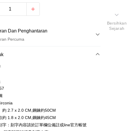
Bersihkan
Sejarah
ran Dan Penghantaran
aran Percuma
Pembayaran
uk
t (Bayaran Penuh)
k
ad Kredit
k
ran pada kadar faedah 0,
NT$229
setiap ansuran
57
21 Bank
ran pada kadar faedah 0,
NT$114
setiap
an Cooperative Bank
Bank Komersial Pertama
鋼
Nan Commercial
Chang Hwa Commercial
n
21 Bank
irconia
k
Bank
uran pada kadar faedah 0,
NT$57
setiap ansuran
Cooperative Bank
Bank Komersial Pertama
 2.7 x 2.0 CM,鋼鍊約50CM
Shanghai
Bank Komersial Taipei
n Commercial Bank
Chang Hwa Commercial Bank
21 Bank
uran pada kadar faedah 0,
NT$28
setiap
 1.8 x 2.0 CM,鋼鍊約45CM
an Cooperative Bank
Bank Komersial Pertama
ercial & Savings
Fubon
anghai Commercial &
Bank Komersial Taipei Fubon
Nan Commercial
Chang Hwa Commercial
n
k
20 Bank
刻字：刻字內容請於訂單欄位備註或line官方帳號
s Bank
k
Bank
 Cathay United
Mega International