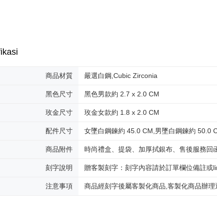
ikasi
商品材質
嚴選白鋼,Cubic Zirconia
黑色尺寸
黑色男款約 2.7 x 2.0 CM
玫金尺寸
玫金女款約 1.8 x 2.0 CM
配件尺寸
女墜白鋼鍊約 45.0 CM,男墜白鋼鍊約 50.0 
商品附件
時尚禮盒、提袋、加厚拭銀布、售後服務回
刻字說明
贈客製刻字：刻字內容請於訂單欄位備註或lin
注意事項
商品經刻字後屬客製化商品,客製化商品辦理