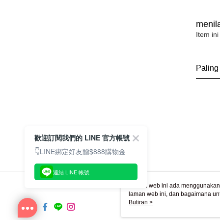
menila
Item ini
Paling
歡迎訂閱我們的 LINE 官方帳號
👇LINE綁定好友贈$888購物金
連結 LINE 帳號
Laman web ini ada menggunakan k
laman web ini, dan bagaimana un
komputer anda, sila rujuk penera
Butiran >
ingin mengetahui secara terperin
komputer anda. Jika anda tidak m