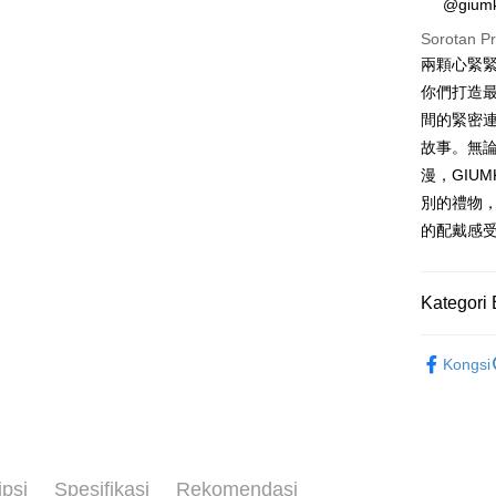
@gi
Taiwan 
Bank Ca
Pengambil
The 
Hua Na
Sorotan P
Comm
Taiw
LINE Pay
The Sh
Taiwan 
兩顆心緊緊
Ban
Saving
HSBC Ba
Bank
HSBC
你們打造
Apple Pay
Mega In
Union B
Limi
間的緊密
Bank
Yuanta
Taiw
Unio
JKOPAY
故事。無
Taichu
Bank K
Hwatai
Bank An
漫，GIU
Easy Walle
HSBC
Yuan
Far Eas
Syarika
別的禮物
Limi
Bank
Bank S
Google Pa
Taiwan
Unio
的配戴感
Bank
DBS Ba
Tais
Plus PAY
Bank C
Yuan
Syari
Bank
Raku
AFTEE
Kategori 
Bank
Deskripsi
GIUMKA
Tais
Pertama, 
Kongsi
Pemindah
Syari
Kemudian
館長推薦
1. Dengan
Raku
Tunai sem
pengesaha
項鍊
白
2. Anda b
3. Tiada b
項鍊
情
dihantar k
Pilihan 
ipsi
Spesifikasi
Rekomendasi
4. Setela
抗過敏白