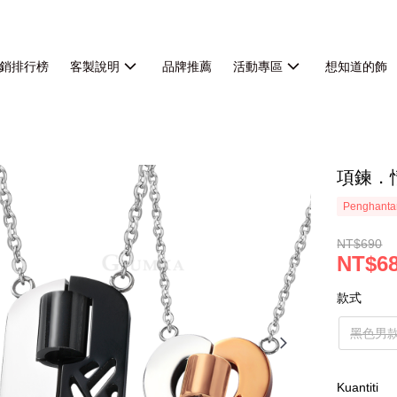
銷排行榜
客製說明
品牌推薦
活動專區
想知道的飾
項鍊．
Penghanta
NT$690
NT$68
款式
黑色男
Kuantiti