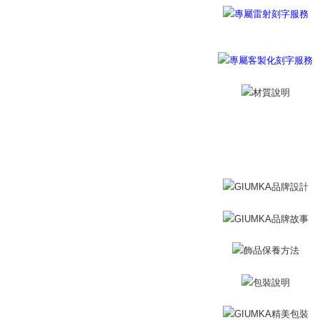
berdasarka
機車快遞(
2. Amaun p
umka
3. Pada ma
Penghanta
Ketiga, Sy
Perkhidma
黑貓到付(
NP Taiwan
Penghanta
akan meng
pembeli, n
海外宅配
untuk peng
Pengumpul
(https://aft
Jumlah yan
kelulusan 
pembayara
20% setah
mendapatk
untuk men
Sila hubun
mempunyai
penggunaan
peribadi y
digunakan 