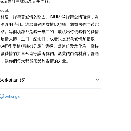
umka留言訂單號碼及刻字內容。
Cooperative Bank
Bank Komersial Pertama
thay United
Mega International Commercial
an di Kedai Serbaneka
Shanghai
Bank Komersial Taipei
Commercial Bank
n Commercial Bank
Chang Hwa Commercial Bank
Bank
roduk
ercial & Savings
Fubon
an Business Bank
Taichung Commercial
anghai Commercial &
Bank Komersial Taipei Fubon
Business Bank
Taichung Commercial Bank
相連，捍衛著愛情的堅固。GIUMKA捍衛愛情項鍊，為
k
Bank
s Bank
nk (Taiwan) Limited
Hwatai Bank
 Cathay United
Mega International
 Bank (Taiwan)
Hwatai Bank
最浪漫的時刻。這款白鋼男女情侶項鍊，象徵著你們彼此
ternational Commercial
Taiwan Business Bank
ank of Taiwan
Far Eastern International Bank
Commercial Bank
ted
連結。每個項鍊都是獨一無二的，展現出你們獨特的愛情
 Commercial Bank
Bank SinoPac
an Business Bank
Taichung Commercial
n Bank of Taiwan
Far Eastern International
論是情人節、生日、紀念日，或者只是想為愛情加點浪
ng Commercial Bank
HSBC Bank (Taiwan) Limited
omersial E.SUN
DBS Bank
Bank
Bank
 Bank
Union Bank of Taiwan
tarabangsa Taishin
Bank CTBC
MKA捍衛愛情項鍊都是最佳選擇。讓這份愛意化為一份特
t
 Bank (Taiwan)
Hwatai Bank
ta Commercial Bank
Bank SinoPac
tern International Bank
Yuanta Commercial Bank
t Kad Kredit Rakuten
，讓愛情的力量永遠守護著你們。溫柔的白鋼材質，舒適
ted
 Komersial E.SUN
DBS Bank
inoPac
Bank Komersial E.SUN
y
n Bank of Taiwan
Far Eastern International
受，讓你們每天都能感受到愛情的力量。
 Antarabangsa
Bank CTBC
nk
Bank Antarabangsa Taishin
Bank
hin
TBC
Syarikat Kad Kredit Rakuten
ta Commercial Bank
Bank SinoPac
kat Kad Kredit
Taiwan
 Komersial E.SUN
DBS Bank
ten Taiwan
Berkaitan (6)
 Antarabangsa
Bank CTBC
hin
情人對鍊
Mengenai Perkhidmatan AFTEE Beli Sekarang Bayar
Sokongan
an ATM
kat Kad Kredit
情人禮優惠2件1314
 memilih AFTEE sebagai kaedah pembayaran, mesej
ten Taiwan
asa Penghantaran
n AFTEE akan muncul.
鋼 項鍊
oleh meneruskan pembayaran selepas pengesahan SMS.
ayaran diperlukan apabila pesanan disahkan. Produk akan
侶 項鍊
e alamat yang ditetapkan.
Penghantaran
h pesanan disahkan, anda akan menerima SMS pembayaran
鋼
白綱 情人對鍊