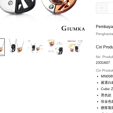
Pembaya
Penghant
Kaedah 
Ciri Prod
Kad Kredi
No. Produ
2331607
Ansuran K
Ciri Produ
3 ansu
MN008
6 ansu
Taiw
嚴選白
Hua 
ansura
Cubic Z
Ban
12 ans
Taiwan 
黑色款 約
The 
Hua Na
24 ans
玫金色款約
Taiw
Comm
The Sh
Hua 
ansura
Ban
贈客製
Saving
Ban
Bank