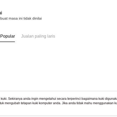
i
 buat masa ini tidak dinilai
 Popular
Jualan paling laris
uki. Sekiranya anda ingin mengetahui secara terperinci bagaimana kuki digunak
tuk mengubah tetapan kuki komputer anda. Jika anda tidak mahu menggunakan ku
Tentang Kami
Khidmat Pelangga
ngan mengenai kuki.
Dasar Privasi
Laman web ini ada menggunakan kuki. Sekiran
Cerita Kami
Panduan Beli-Belah
ci bagaimana kuki digunakan di laman web ini, dan bagaimana untuk mengubah te
ahu menggunakan kuki di komputer anda, sila rujuk penerangan mengenai kuki.