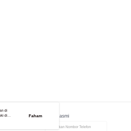
an di
ki di
n
Faham
APP Rasmi
ya anda
tapan kuki