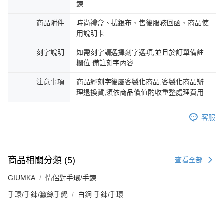
鍊
商品附件
時尚禮盒、拭銀布、售後服務回函、商品使
用說明卡
刻字說明
如需刻字請選擇刻字選項,並且於訂單備註
欄位 備註刻字內容
注意事項
商品經刻字後屬客製化商品,客製化商品辦
理退換貨,須依商品價值酌收重整處理費用
客服
商品相關分類 (5)
查看全部
GIUMKA
情侶對手環/手鍊
手環/手鍊/蠶絲手繩
白鋼 手鍊/手環