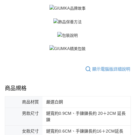
３．未成年的使用者請事先徵得法定代理人或監護人之同意方可使用
免運費
「AFTEE先享後付」，若未經同意申辦者引起之損失，本公司不負相關責
任。
郵局掛號
４．使用「AFTEE先享後付」時，將依據個別帳號之用戶狀況，依本公司即
時審查核予不同之上限額度；若仍有額度不足之情形，本公司將視審查結果
免運費
請求用戶進行身份認證。
５．嚴禁一人註冊多個帳號或使用他人資訊註冊。若發現惡意使用之情形，
機車快遞(限大台北地區運費到付) 下單後請聯絡LINE官方帳號 @gi
恩沛科技股份有限公司將有權停止該用戶之使用額度並採取法律行動。
umka
免運費
黑貓到付(離島不適用)
顯示電腦版詳細說明
免運費
海外宅配
查看運費
商品規格
商品材質
嚴選白鋼
男款尺寸
鏈寬約0.9CM、手鍊鍊長約 20＋2CM 延長
鍊
女款尺寸
鏈寬約0.6CM、手鍊鍊長約16＋2CM延長