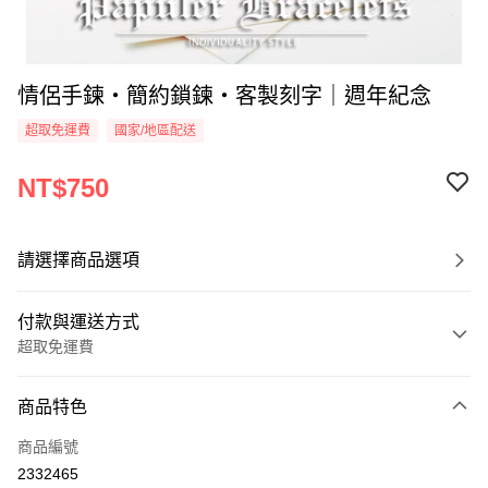
情侶手鍊・簡約鎖鍊・客製刻字｜週年紀念
超取免運費
國家/地區配送
NT$750
請選擇商品選項
付款與運送方式
超取免運費
付款方式
商品特色
信用卡一次付款
商品編號
信用卡分期付款
2332465