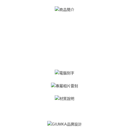
ATM付款
AFTEE先享後付是「在收到商品之後才付款」的支付方式。 讓您購物簡單
便利好安心！
貨到付款
１．簡單：不需註冊會員、不需綁卡、不需儲值。
２．便利：只要手機號碼，簡訊認證，即可結帳。
３．安心：先確認商品／服務後，再付款。
運送方式
【「AFTEE先享後付」結帳流程】
全家取貨付款
１．於結帳方式選擇「AFTEE先享後付」後，將跳轉至「AFTEE先享後付」
免運費
結帳頁面，進行簡訊認證並確認金額後，即可完成結帳。
２．訂單成立數日內，您將收到繳費通知簡訊。
付款後全家取貨
３．收到繳費通知簡訊後14天內，點擊此簡訊中的連結，可透過四大超商／
ATM／網路銀行／等多元方式進行付款，方視為交易完成。
免運費
※ 請注意：結帳手續完成當下不需立刻繳費，但若您需要取消訂單，請聯絡
購買商品的店家。未經商家同意取消之訂單仍視為有效，需透過AFTEE先享
7-11取貨付款
後付繳納相關費用。
免運費
※ 交易是否成功請以「AFTEE先享後付 」之結帳頁面顯示為準，若有關於
是否繳費成功／繳費後需取消欲退款等相關疑問，請聯繫「AFTEE先享後付
客戶支援中心」
https://netprotections.freshdesk.com/support/home
付款後7-11取貨
免運費
【注意事項】
１．透過由恩沛科技股份有限公司提供之「AFTEE先享後付」服務完成之交
7-11取貨(快速到店)
易，需依本服務之必要範圍內提供個人資料，並將交易相關給付款項請求債
權轉讓予恩沛科技股份有限公司。
免運費
２．關於個人資料處理事宜，請瀏覽以下網址：
https://aftee.tw/terms/#terms3
黑貓宅急便-(離島請自行填寫住址)