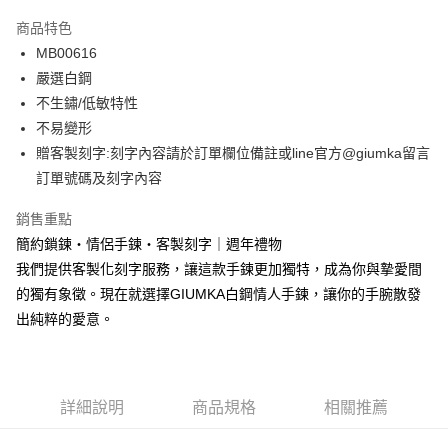
3 期 0 利率 每期
NT$250
21家銀行
商品特色
6 期 0 利率 每期
NT$125
21家銀行
合作金庫商業銀行
第一商業銀行
MB00616
華南商業銀行
彰化商業銀行
12 期 0 利率 每期
NT$62
21家銀行
合作金庫商業銀行
第一商業銀行
嚴選白鋼
上海商業儲蓄銀行
台北富邦商業銀行
華南商業銀行
彰化商業銀行
24 期 0 利率 每期
NT$31
20家銀行
合作金庫商業銀行
第一商業銀行
國泰世華商業銀行
兆豐國際商業銀行
不生鏽/低敏特性
上海商業儲蓄銀行
台北富邦商業銀行
華南商業銀行
彰化商業銀行
臺灣中小企業銀行
台中商業銀行
合作金庫商業銀行
第一商業銀行
不易變形
超商取貨付款
國泰世華商業銀行
兆豐國際商業銀行
上海商業儲蓄銀行
台北富邦商業銀行
匯豐（台灣）商業銀行
華泰商業銀行
華南商業銀行
彰化商業銀行
臺灣中小企業銀行
台中商業銀行
贈客製刻字:刻字內容請於訂單欄位備註或line官方@giumka留言
國泰世華商業銀行
兆豐國際商業銀行
聯邦商業銀行
遠東國際商業銀行
LINE Pay
上海商業儲蓄銀行
台北富邦商業銀行
匯豐（台灣）商業銀行
華泰商業銀行
訂單號碼及刻字內容
臺灣中小企業銀行
台中商業銀行
元大商業銀行
永豐商業銀行
兆豐國際商業銀行
臺灣中小企業銀行
聯邦商業銀行
遠東國際商業銀行
匯豐（台灣）商業銀行
華泰商業銀行
Apple Pay
玉山商業銀行
星展（台灣）商業銀行
台中商業銀行
匯豐（台灣）商業銀行
元大商業銀行
永豐商業銀行
銷售重點
聯邦商業銀行
遠東國際商業銀行
台新國際商業銀行
中國信託商業銀行
華泰商業銀行
聯邦商業銀行
玉山商業銀行
星展（台灣）商業銀行
街口支付
簡約鎖鍊・情侶手鍊・客製刻字｜週年禮物
元大商業銀行
永豐商業銀行
台灣樂天信用卡公司
遠東國際商業銀行
元大商業銀行
台新國際商業銀行
中國信託商業銀行
玉山商業銀行
星展（台灣）商業銀行
我們提供客製化刻字服務，讓這款手鍊更加獨特，成為你與摯愛間
永豐商業銀行
玉山商業銀行
台灣樂天信用卡公司
悠遊付
台新國際商業銀行
中國信託商業銀行
的獨有象徵。現在就選擇GIUMKA白鋼情人手鍊，讓你的手腕散發
星展（台灣）商業銀行
台新國際商業銀行
台灣樂天信用卡公司
中國信託商業銀行
台灣樂天信用卡公司
Google Pay
出純粹的愛意。
全盈+PAY
AFTEE先享後付
詳細說明
商品規格
相關推薦
相關說明
【關於「AFTEE先享後付」】