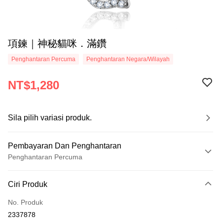
項鍊｜神秘貓咪．滿鑽
Penghantaran Percuma
Penghantaran Negara/Wilayah
NT$1,280
Sila pilih variasi produk.
Pembayaran Dan Penghantaran
Penghantaran Percuma
Kaedah Pembayaran
Ciri Produk
Kad Kredit (Bayaran Penuh)
No. Produk
Ansuran Kad Kredit
2337878