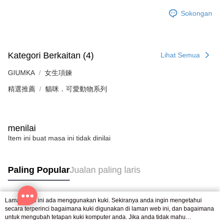
Penghantaran percuma
menerima pesanan anda semasa tempoh pembayaran (cth.: produk
prapesanan atau produk yang mungkin mengambil masa yang lebih
Sokongan
黑貓宅急便-(離島請自行填寫住址)
lama untuk dihantar). Oleh itu, anda dikehendaki membuat pembayaran
kepada AFTEE dalam tempoh sama ada anda menerima pesanan.
Penghantaran percuma
Kedua, Sekatan Pembayaran
郵局掛號
1. Jumlah yang diperakui untuk pengguna kali pertama boleh sehingga
Kategori Berkaitan (4)
Lihat Semua
Penghantaran percuma
NT$10,000. Amaun diperakui sebenar yang diluluskan akan berdasarkan
keputusan pensijilan dan semakan oleh AFTEE.
GIUMKA
女生項鍊
2. Amaun perbelanjaan minimum mestilah lebih besar daripada NT$20.
機車快遞(限大台北地區運費到付) 下單後請聯絡LINE官方帳號 @gi
精選推薦
貓咪．可愛動物系列
3. Pada masa ini hanya tersedia untuk ahli Taiwan.
umka
Penghantaran percuma
Ketiga, Syarat Perkhidmatan
Perkhidmatan AFTEE Beli Sekarang Bayar Kemudian disediakan oleh NP
黑貓到付(離島不適用)
Taiwan, Inc. dan AFTEE akan membuat bil kepada pengguna. AFTEE
menilai
akan menggunakan data peribadi yang dikumpul (termasuk nama
Penghantaran percuma
Item ini buat masa ini tidak dinilai
pembeli, no. telefon, nama penerima, no. telefon, alamat penerima) untuk
penggunaan perkhidmatan. Sila rujuk kepada "Penyata Pengumpulan
海外宅配
Kadar Penghantaran
Data Peribadi, Pemprosesan, Penggunaan"
Paling Popular
Jualan paling laris
(https://aftee.tw/privacypolicy/
) untuk maklumat lanjut.
Jumlah yang diperakui untuk pengguna kali pertama yang lulus
kelulusan boleh sehingga NT$10,000. Jika pengguna tidak membuat
Laman web ini ada menggunakan kuki. Sekiranya anda ingin mengetahui
pembayaran dalam tempoh tersebut, yuran pembayaran lewat sebanyak
Tag Popular
secara terperinci bagaimana kuki digunakan di laman web ini, dan bagaimana
20% setahun akan dikenakan. Pengguna bawah umur dikehendaki
untuk mengubah tetapan kuki komputer anda. Jika anda tidak mahu