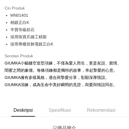
3 ansuran pada kadar faedah 0,
NT$426
setiap ansuran
Ciri Produk
21 Bank
6 ansuran pada kadar faedah 0,
NT$213
setiap
Taiwan Cooperative Bank
Bank Komersial Pertama
MN01401
Hua Nan Commercial
Chang Hwa Commercial
ansuran
21 Bank
Bank
Bank
精鍍正白K
12 ansuran pada kadar faedah 0,
NT$106
setiap ansuran
Taiwan Cooperative Bank
Bank Komersial Pertama
The Shanghai
Bank Komersial Taipei
半寶等級鋯石
Hua Nan Commercial Bank
Chang Hwa Commercial Bank
21 Bank
24 ansuran pada kadar faedah 0,
NT$53
setiap
Taiwan Cooperative Bank
Bank Komersial Pertama
Commercial & Savings
Fubon
採用珠寶爪鑲工精製
The Shanghai Commercial &
Bank Komersial Taipei Fubon
Hua Nan Commercial
Chang Hwa Commercial
ansuran
Bank
20 Bank
Savings Bank
採用專櫃首飾電鍍正白K
Bank
Bank
Bank Cathay United
Mega International
Taiwan Cooperative Bank
Bank Komersial Pertama
Bank Cathay United
Mega International Commercial
Pengambilan di Kedai Serbaneka
The Shanghai
Bank Komersial Taipei
Commercial Bank
Hua Nan Commercial Bank
Chang Hwa Commercial Bank
Sorotan Produk
Bank
Commercial & Savings
Fubon
Taiwan Business Bank
Taichung Commercial
LINE Pay
The Shanghai Commercial &
Bank Komersial Taipei Fubon
Taiwan Business Bank
Taichung Commercial Bank
GIUMKA小貓鏤空造型項鍊，不僅為愛人而生，更是友誼、親情、
Bank
Bank
Savings Bank
HSBC Bank (Taiwan) Limited
Hwatai Bank
閨蜜之間的象徵。每條項鍊都是獨特的故事，串起摯愛的心意。
Bank Cathay United
Mega International
HSBC Bank (Taiwan)
Hwatai Bank
Apple Pay
Mega International Commercial
Taiwan Business Bank
Union Bank of Taiwan
Far Eastern International Bank
Commercial Bank
Limited
GIUMKA擁有多樣風格，適合與摯愛分享，彰顯深厚情誼。
Bank
Yuanta Commercial Bank
Bank SinoPac
Taiwan Business Bank
Taichung Commercial
Union Bank of Taiwan
Far Eastern International
JKOPAY
GIUMKA項鍊，成為生命中美好瞬間的見證，與愛與情誼同在。
Taichung Commercial Bank
HSBC Bank (Taiwan) Limited
Bank Komersial E.SUN
DBS Bank
Bank
Bank
Hwatai Bank
Union Bank of Taiwan
Bank Antarabangsa Taishin
Bank CTBC
Easy Wallet
HSBC Bank (Taiwan)
Hwatai Bank
Yuanta Commercial Bank
Bank SinoPac
Far Eastern International Bank
Yuanta Commercial Bank
Syarikat Kad Kredit Rakuten
Limited
Bank Komersial E.SUN
DBS Bank
Bank SinoPac
Bank Komersial E.SUN
Google Pay
Taiwan
Union Bank of Taiwan
Far Eastern International
Bank Antarabangsa
Bank CTBC
DBS Bank
Deskripsi
Spesifikasi
Bank Antarabangsa Taishin
Rekomendasi
Bank
Taishin
Plus PAY
Bank CTBC
Syarikat Kad Kredit Rakuten
Yuanta Commercial Bank
Bank SinoPac
Syarikat Kad Kredit
Taiwan
Bank Komersial E.SUN
DBS Bank
Rakuten Taiwan
AFTEE