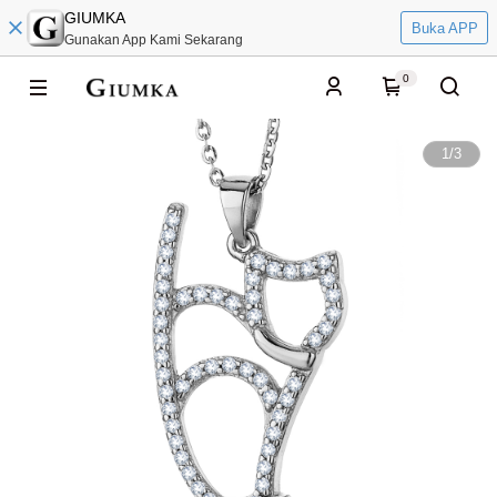
GIUMKA
Buka APP
Gunakan App Kami Sekarang
0
1
/
3