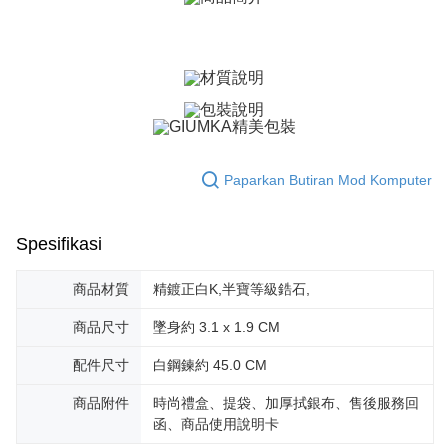
Bank Antarabangsa
Bank CTBC
Deskripsi
Taishin
Pertama, Mengenai Perkhidmatan AFTEE Beli Sekarang Bayar Kemudian
Syarikat Kad Kredit
Pemindahan ATM
1. Dengan memilih AFTEE sebagai kaedah pembayaran, mesej
Rakuten Taiwan
pengesahan AFTEE akan muncul.
Tunai semasa Penghantaran
2. Anda boleh meneruskan pembayaran selepas pengesahan SMS.
3. Tiada bayaran diperlukan apabila pesanan disahkan. Produk akan
dihantar ke alamat yang ditetapkan.
Pilihan Penghantaran
4. Setelah pesanan disahkan, anda akan menerima SMS pembayaran
manakala ahli aplikasi akan menerima pemberitahuan tolak aplikasi
全家取貨付款
Paparkan Butiran Mod Komputer
AFTEE.
Penghantaran percuma
5. Tiada bayaran diperlukan apabila anda menerima produk. Sila buat
pembayaran di empat kedai serbaneka utama, ATM atau perbankan
付款後全家取貨
dalam talian dengan SMS pembayaran atau pemberitahuan tolak aplikasi
Spesifikasi
AFTEE.
Penghantaran percuma
Sila ambil perhatian bahawa tempoh pembayaran adalah 14 hari. Walau
商品材質
精鍍正白K,半寶等級鋯石,
7-11取貨付款
bagaimanapun, bagi mereka yang telah memuat turun Aplikasi AFTEE
Penghantaran percuma
dan mendaftar sebagai ahli AFTEE boleh menikmati tempoh pembayaran
商品尺寸
墜身約 3.1 x 1.9 CM
sehingga 45 hari.
付款後7-11取貨
配件尺寸
白鋼鍊約 45.0 CM
Tempoh pembayaran dikira dari masa kedai meminta pembayaran anda,
Penghantaran percuma
ditambah dengan bilangan hari yang boleh dilanjutkan oleh AFTEE. Anda
商品附件
時尚禮盒、提袋、加厚拭銀布、售後服務回
boleh melanjutkan tempoh pembayaran anda sebelum anda menerima
7-11取貨(快速到店)
函、商品使用說明卡
pesanan. Walau bagaimanapun, tiada jaminan bahawa anda boleh