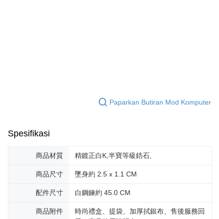
Bank Antarabangsa
Bank CTBC
Deskripsi
Taishin
Pertama, Mengenai Perkhidmatan AFTEE Beli Sekarang Bayar Kemudian
Syarikat Kad Kredit
Pemindahan ATM
1. Dengan memilih AFTEE sebagai kaedah pembayaran, mesej
Rakuten Taiwan
pengesahan AFTEE akan muncul.
Tunai semasa Penghantaran
2. Anda boleh meneruskan pembayaran selepas pengesahan SMS.
3. Tiada bayaran diperlukan apabila pesanan disahkan. Produk akan
dihantar ke alamat yang ditetapkan.
Pilihan Penghantaran
4. Setelah pesanan disahkan, anda akan menerima SMS pembayaran
manakala ahli aplikasi akan menerima pemberitahuan tolak aplikasi
全家取貨付款
AFTEE.
Penghantaran percuma
5. Tiada bayaran diperlukan apabila anda menerima produk. Sila buat
Paparkan Butiran Mod Komputer
pembayaran di empat kedai serbaneka utama, ATM atau perbankan
付款後全家取貨
dalam talian dengan SMS pembayaran atau pemberitahuan tolak aplikasi
AFTEE.
Penghantaran percuma
Spesifikasi
Sila ambil perhatian bahawa tempoh pembayaran adalah 14 hari. Walau
7-11取貨付款
bagaimanapun, bagi mereka yang telah memuat turun Aplikasi AFTEE
商品材質
精鍍正白K,半寶等級鋯石,
Penghantaran percuma
dan mendaftar sebagai ahli AFTEE boleh menikmati tempoh pembayaran
sehingga 45 hari.
商品尺寸
墜身約 2.5 x 1.1 CM
付款後7-11取貨
Tempoh pembayaran dikira dari masa kedai meminta pembayaran anda,
Penghantaran percuma
配件尺寸
白鋼鍊約 45.0 CM
ditambah dengan bilangan hari yang boleh dilanjutkan oleh AFTEE. Anda
boleh melanjutkan tempoh pembayaran anda sebelum anda menerima
7-11取貨(快速到店)
pesanan. Walau bagaimanapun, tiada jaminan bahawa anda boleh
商品附件
時尚禮盒、提袋、加厚拭銀布、售後服務回