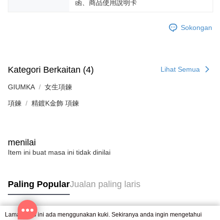
Penghantaran percuma
menerima pesanan anda semasa tempoh pembayaran (cth.: produk
函、商品使用說明卡
prapesanan atau produk yang mungkin mengambil masa yang lebih
黑貓宅急便-(離島請自行填寫住址)
lama untuk dihantar). Oleh itu, anda dikehendaki membuat pembayaran
Sokongan
kepada AFTEE dalam tempoh sama ada anda menerima pesanan.
Penghantaran percuma
Kedua, Sekatan Pembayaran
郵局掛號
1. Jumlah yang diperakui untuk pengguna kali pertama boleh sehingga
Penghantaran percuma
NT$10,000. Amaun diperakui sebenar yang diluluskan akan berdasarkan
Kategori Berkaitan (4)
Lihat Semua
keputusan pensijilan dan semakan oleh AFTEE.
2. Amaun perbelanjaan minimum mestilah lebih besar daripada NT$20.
機車快遞(限大台北地區運費到付) 下單後請聯絡LINE官方帳號 @gi
GIUMKA
女生項鍊
3. Pada masa ini hanya tersedia untuk ahli Taiwan.
umka
項鍊
精鍍K金飾 項鍊
Penghantaran percuma
Ketiga, Syarat Perkhidmatan
Perkhidmatan AFTEE Beli Sekarang Bayar Kemudian disediakan oleh NP
黑貓到付(離島不適用)
Taiwan, Inc. dan AFTEE akan membuat bil kepada pengguna. AFTEE
akan menggunakan data peribadi yang dikumpul (termasuk nama
Penghantaran percuma
menilai
pembeli, no. telefon, nama penerima, no. telefon, alamat penerima) untuk
penggunaan perkhidmatan. Sila rujuk kepada "Penyata Pengumpulan
Item ini buat masa ini tidak dinilai
海外宅配
Kadar Penghantaran
Data Peribadi, Pemprosesan, Penggunaan"
(https://aftee.tw/privacypolicy/
) untuk maklumat lanjut.
Paling Popular
Jualan paling laris
Jumlah yang diperakui untuk pengguna kali pertama yang lulus
kelulusan boleh sehingga NT$10,000. Jika pengguna tidak membuat
pembayaran dalam tempoh tersebut, yuran pembayaran lewat sebanyak
20% setahun akan dikenakan. Pengguna bawah umur dikehendaki
Laman web ini ada menggunakan kuki. Sekiranya anda ingin mengetahui