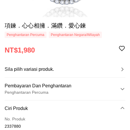
項鍊．心心相擁．滿鑽．愛心鍊
Penghantaran Percuma
Penghantaran Negara/Wilayah
NT$1,980
Sila pilih variasi produk.
Pembayaran Dan Penghantaran
Penghantaran Percuma
Kaedah Pembayaran
Ciri Produk
Kad Kredit (Bayaran Penuh)
No. Produk
Ansuran Kad Kredit
2337880