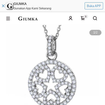
GIUMKA
Buka APP
Gunakan App Kami Sekarang
0
1
/
2