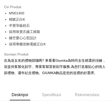
3 ansuran pada kadar faedah 0,
NT$660
setiap ansuran
Ciri Produk
21 Bank
6 ansuran pada kadar faedah 0,
NT$330
setiap
Taiwan Cooperative Bank
Bank Komersial Pertama
MN01400
Hua Nan Commercial
Chang Hwa Commercial
ansuran
21 Bank
Bank
Bank
精鍍正白K
12 ansuran pada kadar faedah 0,
NT$165
setiap ansuran
Taiwan Cooperative Bank
Bank Komersial Pertama
The Shanghai
Bank Komersial Taipei
半寶等級鋯石
Hua Nan Commercial Bank
Chang Hwa Commercial Bank
21 Bank
24 ansuran pada kadar faedah 0,
NT$82
setiap
Taiwan Cooperative Bank
Bank Komersial Pertama
Commercial & Savings
Fubon
採用珠寶爪鑲工精製
The Shanghai Commercial &
Bank Komersial Taipei Fubon
Hua Nan Commercial
Chang Hwa Commercial
ansuran
Bank
20 Bank
Savings Bank
鏤空愛心心型設計
Bank
Bank
Bank Cathay United
Mega International
Taiwan Cooperative Bank
Bank Komersial Pertama
Bank Cathay United
Mega International Commercial
Pengambilan di Kedai Serbaneka
採用專櫃首飾電鍍正白K
The Shanghai
Bank Komersial Taipei
Commercial Bank
Hua Nan Commercial Bank
Chang Hwa Commercial Bank
Bank
Commercial & Savings
Fubon
Taiwan Business Bank
Taichung Commercial
LINE Pay
The Shanghai Commercial &
Bank Komersial Taipei Fubon
Taiwan Business Bank
Taichung Commercial Bank
Sorotan Produk
Bank
Bank
Savings Bank
HSBC Bank (Taiwan) Limited
Hwatai Bank
在為送女友的禮物煩惱嗎? 來看看Giumka為時尚女生精選的項鍊，
Bank Cathay United
Mega International
HSBC Bank (Taiwan)
Hwatai Bank
Apple Pay
Mega International Commercial
Taiwan Business Bank
Union Bank of Taiwan
Far Eastern International Bank
Commercial Bank
Limited
並提供客製化刻字、專業客製雷射刻字服務,為您打造最貼心的情人
Bank
Yuanta Commercial Bank
Bank SinoPac
Taiwan Business Bank
Taichung Commercial
Union Bank of Taiwan
Far Eastern International
JKOPAY
節禮物、週年紀念禮物。GIUMKA飾品是您的送禮的好選擇。
Taichung Commercial Bank
HSBC Bank (Taiwan) Limited
Bank Komersial E.SUN
DBS Bank
Bank
Bank
Hwatai Bank
Union Bank of Taiwan
Bank Antarabangsa Taishin
Bank CTBC
Easy Wallet
HSBC Bank (Taiwan)
Hwatai Bank
Yuanta Commercial Bank
Bank SinoPac
Far Eastern International Bank
Yuanta Commercial Bank
Syarikat Kad Kredit Rakuten
Limited
Bank Komersial E.SUN
DBS Bank
Bank SinoPac
Bank Komersial E.SUN
Google Pay
Taiwan
Union Bank of Taiwan
Far Eastern International
Bank Antarabangsa
Bank CTBC
DBS Bank
Deskripsi
Spesifikasi
Bank Antarabangsa Taishin
Rekomendasi
Bank
Taishin
Plus PAY
Bank CTBC
Syarikat Kad Kredit Rakuten
Yuanta Commercial Bank
Bank SinoPac
Syarikat Kad Kredit
Taiwan
Bank Komersial E.SUN
DBS Bank
Rakuten Taiwan
AFTEE