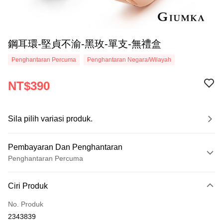
鋼耳環-堅貞不渝-黑玫-單支-無禮盒
Penghantaran Percuma
Penghantaran Negara/Wilayah
NT$390
Sila pilih variasi produk.
Pembayaran Dan Penghantaran
Penghantaran Percuma
Kaedah Pembayaran
Ciri Produk
Kad Kredit (Bayaran Penuh)
No. Produk
Ansuran Kad Kredit
2343839