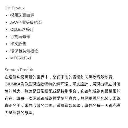
3 ansuran pada kadar faedah 0,
NT$130
setiap ansuran
Ciri Produk
21 Bank
6 ansuran pada kadar faedah 0,
NT$65
setiap
Taiwan Cooperative Bank
Bank Komersial Pertama
採用珠寶白鋼
Hua Nan Commercial
Chang Hwa Commercial
ansuran
21 Bank
Bank
Bank
AAA半寶等級鋯石
12 ansuran pada kadar faedah 0,
NT$32
setiap ansuran
Taiwan Cooperative Bank
Bank Komersial Pertama
The Shanghai
Bank Komersial Taipei
C型耳環系列
Hua Nan Commercial Bank
Chang Hwa Commercial Bank
21 Bank
24 ansuran pada kadar faedah 0,
NT$16
setiap
Taiwan Cooperative Bank
Bank Komersial Pertama
Commercial & Savings
Fubon
可雙面佩帶
The Shanghai Commercial &
Bank Komersial Taipei Fubon
Hua Nan Commercial
Chang Hwa Commercial
ansuran
Bank
20 Bank
Savings Bank
單支販售
Bank
Bank
Bank Cathay United
Mega International
Taiwan Cooperative Bank
Bank Komersial Pertama
Bank Cathay United
Mega International Commercial
Pengambilan di Kedai Serbaneka
環保包裝無禮盒
The Shanghai
Bank Komersial Taipei
Commercial Bank
Hua Nan Commercial Bank
Chang Hwa Commercial Bank
Bank
Commercial & Savings
Fubon
MF05016-1
Taiwan Business Bank
Taichung Commercial
LINE Pay
The Shanghai Commercial &
Bank Komersial Taipei Fubon
Taiwan Business Bank
Taichung Commercial Bank
Bank
Bank
Savings Bank
HSBC Bank (Taiwan) Limited
Hwatai Bank
Sorotan Produk
Bank Cathay United
Mega International
HSBC Bank (Taiwan)
Hwatai Bank
Apple Pay
Mega International Commercial
Taiwan Business Bank
Union Bank of Taiwan
Far Eastern International Bank
Commercial Bank
Limited
在這個瞬息萬變的世界中，堅貞不渝的愛情如同黑玫瑰般珍貴。
Bank
Yuanta Commercial Bank
Bank SinoPac
Taiwan Business Bank
Taichung Commercial
Union Bank of Taiwan
Far Eastern International
JKOPAY
GIUMKA為你呈現這款獨特的鋼耳環，單支設計，展現出獨立與個
Taichung Commercial Bank
HSBC Bank (Taiwan) Limited
Bank Komersial E.SUN
DBS Bank
Bank
Bank
性的魅力。無論是日常搭配或是特別場合，它都能成為你最耀眼的
Hwatai Bank
Union Bank of Taiwan
Bank Antarabangsa Taishin
Bank CTBC
Easy Wallet
HSBC Bank (Taiwan)
Hwatai Bank
Yuanta Commercial Bank
Bank SinoPac
Far Eastern International Bank
Yuanta Commercial Bank
Syarikat Kad Kredit Rakuten
存在。讓每一次佩戴都成為對愛情的宣言，無需華麗的包裝，因為
Limited
Bank Komersial E.SUN
DBS Bank
Bank SinoPac
Bank Komersial E.SUN
Google Pay
Taiwan
真正的美，來自心靈的共鳴。選擇這款耳環，讓你的每一天都充滿
Union Bank of Taiwan
Far Eastern International
Bank Antarabangsa
Bank CTBC
DBS Bank
Bank Antarabangsa Taishin
Bank
Taishin
力量與愛的氛圍。
Plus PAY
Bank CTBC
Syarikat Kad Kredit Rakuten
Yuanta Commercial Bank
Bank SinoPac
Syarikat Kad Kredit
Taiwan
Bank Komersial E.SUN
DBS Bank
Rakuten Taiwan
AFTEE