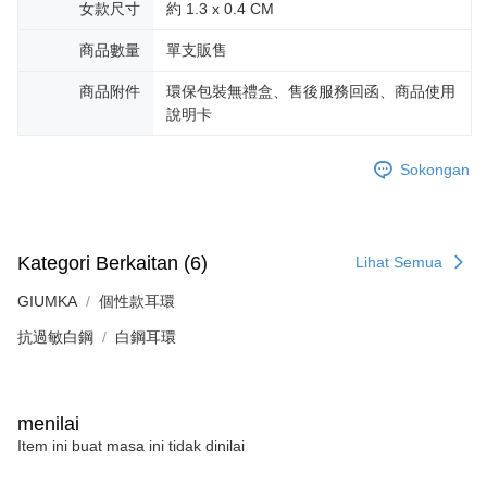
Penghantaran percuma
menerima pesanan anda semasa tempoh pembayaran (cth.: produk
女款尺寸
約 1.3 x 0.4 CM
prapesanan atau produk yang mungkin mengambil masa yang lebih
黑貓宅急便-(離島請自行填寫住址)
lama untuk dihantar). Oleh itu, anda dikehendaki membuat pembayaran
商品數量
單支販售
kepada AFTEE dalam tempoh sama ada anda menerima pesanan.
Penghantaran percuma
商品附件
環保包裝無禮盒、售後服務回函、商品使用
Kedua, Sekatan Pembayaran
郵局掛號
說明卡
1. Jumlah yang diperakui untuk pengguna kali pertama boleh sehingga
Penghantaran percuma
NT$10,000. Amaun diperakui sebenar yang diluluskan akan berdasarkan
keputusan pensijilan dan semakan oleh AFTEE.
Sokongan
2. Amaun perbelanjaan minimum mestilah lebih besar daripada NT$20.
機車快遞(限大台北地區運費到付) 下單後請聯絡LINE官方帳號 @gi
3. Pada masa ini hanya tersedia untuk ahli Taiwan.
umka
Penghantaran percuma
Ketiga, Syarat Perkhidmatan
Perkhidmatan AFTEE Beli Sekarang Bayar Kemudian disediakan oleh NP
Kategori Berkaitan (6)
Lihat Semua
黑貓到付(離島不適用)
Taiwan, Inc. dan AFTEE akan membuat bil kepada pengguna. AFTEE
akan menggunakan data peribadi yang dikumpul (termasuk nama
GIUMKA
個性款耳環
Penghantaran percuma
pembeli, no. telefon, nama penerima, no. telefon, alamat penerima) untuk
penggunaan perkhidmatan. Sila rujuk kepada "Penyata Pengumpulan
抗過敏白鋼
白鋼耳環
海外宅配
Kadar Penghantaran
Data Peribadi, Pemprosesan, Penggunaan"
(https://aftee.tw/privacypolicy/
) untuk maklumat lanjut.
Jumlah yang diperakui untuk pengguna kali pertama yang lulus
menilai
kelulusan boleh sehingga NT$10,000. Jika pengguna tidak membuat
Item ini buat masa ini tidak dinilai
pembayaran dalam tempoh tersebut, yuran pembayaran lewat sebanyak
20% setahun akan dikenakan. Pengguna bawah umur dikehendaki