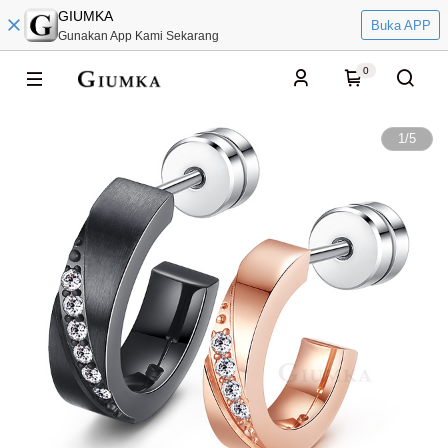
GIUMKA
Buka APP
Gunakan App Kami Sekarang
0
1
/
5