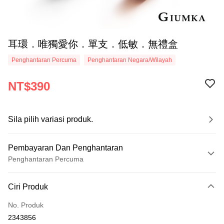
耳環．唯獨愛你．單支．低敏．無禮盒
Penghantaran Percuma
Penghantaran Negara/Wilayah
NT$390
Sila pilih variasi produk.
Pembayaran Dan Penghantaran
Penghantaran Percuma
Kaedah Pembayaran
Ciri Produk
Kad Kredit (Bayaran Penuh)
No. Produk
Ansuran Kad Kredit
2343856