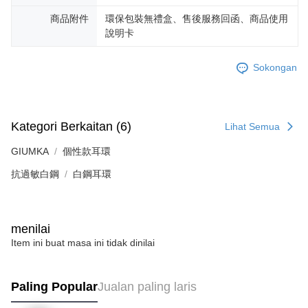
mendapatkan kebenaran daripada ibu bapa atau penjaga yang sah
untuk menggunakan AFTEE.
商品附件
環保包裝無禮盒、售後服務回函、商品使用
說明卡
Sila hubungi NP Taiwan Inc. di
cs_tw@netprotections.co.jp
jika anda
mempunyai sebarang kebimbangan mengenai pemprosesan dan
penggunaan pada data peribadi. Jika anda tidak bersetuju dengan data
Sokongan
peribadi yang disenaraikan seperti di atas akan dikumpul dan digunakan
oleh AFTEE, sila jangan gunakan perkhidmatan ini.
Kategori Berkaitan (6)
Lihat Semua
GIUMKA
個性款耳環
抗過敏白鋼
白鋼耳環
menilai
Item ini buat masa ini tidak dinilai
Paling Popular
Jualan paling laris