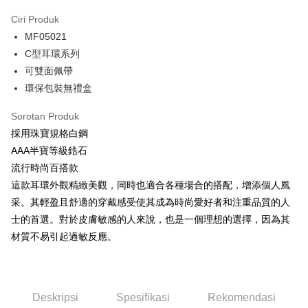
3 ansuran pada kadar faedah 0,
NT$130
setiap ansuran
Ciri Produk
21 Bank
6 ansuran pada kadar faedah 0,
NT$65
setiap
Taiwan Cooperative Bank
Bank Komersial Pertama
MF05021
Hua Nan Commercial
Chang Hwa Commercial
ansuran
21 Bank
Bank
Bank
C型耳環系列
12 ansuran pada kadar faedah 0,
NT$32
setiap ansuran
Taiwan Cooperative Bank
Bank Komersial Pertama
The Shanghai
Bank Komersial Taipei
可雙面佩帶
Hua Nan Commercial Bank
Chang Hwa Commercial Bank
21 Bank
24 ansuran pada kadar faedah 0,
NT$16
setiap
Taiwan Cooperative Bank
Bank Komersial Pertama
Commercial & Savings
Fubon
環保包裝無禮盒
The Shanghai Commercial &
Bank Komersial Taipei Fubon
Hua Nan Commercial
Chang Hwa Commercial
ansuran
Bank
20 Bank
Savings Bank
Bank
Bank
Bank Cathay United
Mega International
Sorotan Produk
Taiwan Cooperative Bank
Bank Komersial Pertama
Bank Cathay United
Mega International Commercial
Pengambilan di Kedai Serbaneka
The Shanghai
Bank Komersial Taipei
Commercial Bank
Hua Nan Commercial Bank
Chang Hwa Commercial Bank
採用珠寶規格白鋼
Bank
Commercial & Savings
Fubon
Taiwan Business Bank
Taichung Commercial
LINE Pay
The Shanghai Commercial &
Bank Komersial Taipei Fubon
Taiwan Business Bank
Taichung Commercial Bank
AAA半寶等級鋯石
Bank
Bank
Savings Bank
HSBC Bank (Taiwan) Limited
Hwatai Bank
流行時尚百搭款
Bank Cathay United
Mega International
HSBC Bank (Taiwan)
Hwatai Bank
Apple Pay
Mega International Commercial
Taiwan Business Bank
Union Bank of Taiwan
Far Eastern International Bank
Commercial Bank
Limited
這款耳環外觀精緻美觀，同時也適合各種場合的搭配，增添個人風
Bank
Yuanta Commercial Bank
Bank SinoPac
Taiwan Business Bank
Taichung Commercial
Union Bank of Taiwan
Far Eastern International
JKOPAY
采。其輕盈且舒適的穿戴感受使其成為時尚愛好者和注重品質的人
Taichung Commercial Bank
HSBC Bank (Taiwan) Limited
Bank Komersial E.SUN
DBS Bank
Bank
Bank
士的首選。對於皮膚敏感的人來說，也是一個理想的選擇，因為其
Hwatai Bank
Union Bank of Taiwan
Bank Antarabangsa Taishin
Bank CTBC
Easy Wallet
HSBC Bank (Taiwan)
Hwatai Bank
Yuanta Commercial Bank
Bank SinoPac
Far Eastern International Bank
Yuanta Commercial Bank
Syarikat Kad Kredit Rakuten
材質不易引起過敏反應。
Limited
Bank Komersial E.SUN
DBS Bank
Bank SinoPac
Bank Komersial E.SUN
Google Pay
Taiwan
Union Bank of Taiwan
Far Eastern International
Bank Antarabangsa
Bank CTBC
DBS Bank
Bank Antarabangsa Taishin
Bank
Taishin
Plus PAY
Bank CTBC
Syarikat Kad Kredit Rakuten
Yuanta Commercial Bank
Bank SinoPac
Syarikat Kad Kredit
Taiwan
Deskripsi
Spesifikasi
Rekomendasi
Bank Komersial E.SUN
DBS Bank
Rakuten Taiwan
AFTEE