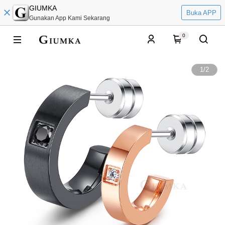
GIUMKA
Buka APP
Gunakan App Kami Sekarang
0
1
/
2