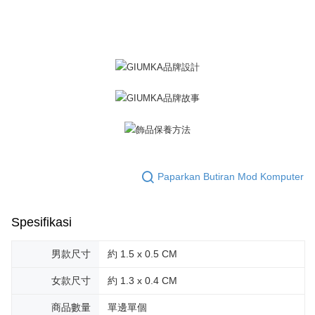
Penghantaran percuma
menerima pesanan anda semasa tempoh pembayaran (cth.: produk
prapesanan atau produk yang mungkin mengambil masa yang lebih
黑貓宅急便-(離島請自行填寫住址)
lama untuk dihantar). Oleh itu, anda dikehendaki membuat pembayaran
kepada AFTEE dalam tempoh sama ada anda menerima pesanan.
Penghantaran percuma
Kedua, Sekatan Pembayaran
郵局掛號
1. Jumlah yang diperakui untuk pengguna kali pertama boleh sehingga
Penghantaran percuma
NT$10,000. Amaun diperakui sebenar yang diluluskan akan berdasarkan
keputusan pensijilan dan semakan oleh AFTEE.
2. Amaun perbelanjaan minimum mestilah lebih besar daripada NT$20.
機車快遞(限大台北地區運費到付) 下單後請聯絡LINE官方帳號 @gi
3. Pada masa ini hanya tersedia untuk ahli Taiwan.
umka
Penghantaran percuma
Ketiga, Syarat Perkhidmatan
Perkhidmatan AFTEE Beli Sekarang Bayar Kemudian disediakan oleh NP
Paparkan Butiran Mod Komputer
黑貓到付(離島不適用)
Taiwan, Inc. dan AFTEE akan membuat bil kepada pengguna. AFTEE
akan menggunakan data peribadi yang dikumpul (termasuk nama
Penghantaran percuma
pembeli, no. telefon, nama penerima, no. telefon, alamat penerima) untuk
penggunaan perkhidmatan. Sila rujuk kepada "Penyata Pengumpulan
Spesifikasi
海外宅配
Kadar Penghantaran
Data Peribadi, Pemprosesan, Penggunaan"
(https://aftee.tw/privacypolicy/
) untuk maklumat lanjut.
男款尺寸
約 1.5 x 0.5 CM
Jumlah yang diperakui untuk pengguna kali pertama yang lulus
kelulusan boleh sehingga NT$10,000. Jika pengguna tidak membuat
女款尺寸
約 1.3 x 0.4 CM
pembayaran dalam tempoh tersebut, yuran pembayaran lewat sebanyak
20% setahun akan dikenakan. Pengguna bawah umur dikehendaki
商品數量
單邊單個