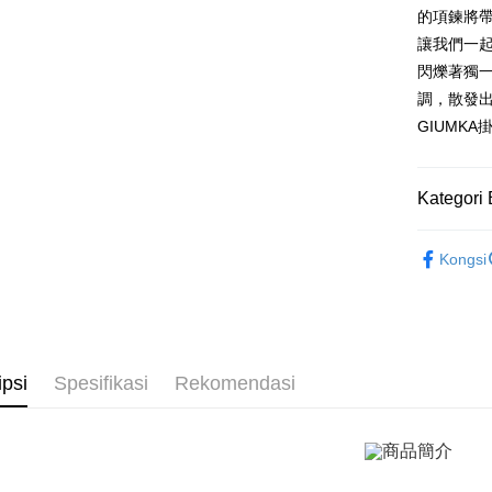
Hua Na
的項鍊將
Comm
Taiw
LINE Pay
The Sh
Taiwan 
讓我們一
Ban
Saving
HSBC Ba
Bank
HSBC
閃爍著獨
Apple Pay
Mega In
Union B
Limi
調，散發
Bank
Yuanta
Taiw
Unio
JKOPAY
GIUMK
Taichu
Bank K
Hwatai
Bank An
Easy Walle
HSBC
Yuan
Far Eas
Syarika
Limi
Bank
Kategori 
Bank S
Google Pa
Taiwan
Unio
Bank
DBS Ba
Tais
Plus PAY
GIUMKA
Bank C
Yuan
Syari
Kongsi
項鍊
Bank
精
Raku
AFTEE
Bank
Deskripsi
項鍊
女
Tais
Pertama, 
Pemindah
Syari
Kemudian
1. Dengan
Raku
ipsi
Spesifikasi
Rekomendasi
Tunai sem
pengesaha
2. Anda b
3. Tiada b
dihantar k
Pilihan 
4. Setela
manakala a