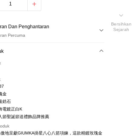
Bersihkan
ran Dan Penghantaran
Sejarah
aran Percuma
Pembayaran
uk
t (Bayaran Penuh)
k
ad Kredit
k
ran pada kadar faedah 0,
NT$560
setiap ansuran
37
21 Bank
ran pada kadar faedah 0,
NT$280
setiap
an Cooperative Bank
Bank Komersial Pertama
瑰金
Nan Commercial
Chang Hwa Commercial
n
21 Bank
級鋯石
k
Bank
uran pada kadar faedah 0,
NT$140
setiap ansuran
Cooperative Bank
Bank Komersial Pertama
飾電鍍正白K
Shanghai
Bank Komersial Taipei
n Commercial Bank
Chang Hwa Commercial Bank
21 Bank
uran pada kadar faedah 0,
NT$70
setiap
人節聖誕節送禮飾品牌推薦
an Cooperative Bank
Bank Komersial Pertama
ercial & Savings
Fubon
anghai Commercial &
Bank Komersial Taipei Fubon
Nan Commercial
Chang Hwa Commercial
n
k
20 Bank
roduk
s Bank
k
Bank
 Cathay United
Mega International
傲地呈獻GIUMKA掛星八心八箭項鍊，這款精鍍玫瑰金
Cooperative Bank
Bank Komersial Pertama
thay United
Mega International Commercial
an di Kedai Serbaneka
Shanghai
Bank Komersial Taipei