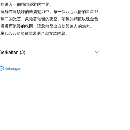
Commercial Bank
n Commercial Bank
Chang Hwa Commercial Bank
Bank
帶您進入一個精緻優雅的世界。
ercial & Savings
Fubon
an Business Bank
Taichung Commercial
anghai Commercial &
Bank Komersial Taipei Fubon
Business Bank
Taichung Commercial Bank
起沉醉在這項鍊的華麗魅力中。每一個八心八箭的星星都
k
Bank
s Bank
nk (Taiwan) Limited
Hwatai Bank
 Cathay United
Mega International
 Bank (Taiwan)
Hwatai Bank
一無二的光芒，象徵著璀璨的夜空。項鍊的精鍍玫瑰金色
ternational Commercial
Taiwan Business Bank
ank of Taiwan
Far Eastern International Bank
Commercial Bank
ted
出溫暖而浪漫的氛圍，讓您散發出自信與迷人的魅力。
 Commercial Bank
Bank SinoPac
an Business Bank
Taichung Commercial
n Bank of Taiwan
Far Eastern International
A掛星八心八箭項鍊非常適合淑女款的您。
ng Commercial Bank
HSBC Bank (Taiwan) Limited
omersial E.SUN
DBS Bank
Bank
Bank
 Bank
Union Bank of Taiwan
tarabangsa Taishin
Bank CTBC
t
 Bank (Taiwan)
Hwatai Bank
ta Commercial Bank
Bank SinoPac
tern International Bank
Yuanta Commercial Bank
t Kad Kredit Rakuten
ted
 Komersial E.SUN
DBS Bank
Berkaitan (3)
inoPac
Bank Komersial E.SUN
y
n Bank of Taiwan
Far Eastern International
 Antarabangsa
Bank CTBC
nk
Bank Antarabangsa Taishin
Bank
hin
女生項鍊
TBC
Syarikat Kad Kredit Rakuten
ta Commercial Bank
Bank SinoPac
kat Kad Kredit
Sokongan
Taiwan
 Komersial E.SUN
鍍K金飾 項鍊
DBS Bank
ten Taiwan
 Antarabangsa
Bank CTBC
生項鍊
hin
Mengenai Perkhidmatan AFTEE Beli Sekarang Bayar
an ATM
kat Kad Kredit
 memilih AFTEE sebagai kaedah pembayaran, mesej
ten Taiwan
asa Penghantaran
n AFTEE akan muncul.
oleh meneruskan pembayaran selepas pengesahan SMS.
ayaran diperlukan apabila pesanan disahkan. Produk akan
e alamat yang ditetapkan.
Penghantaran
h pesanan disahkan, anda akan menerima SMS pembayaran
hli aplikasi akan menerima pemberitahuan tolak aplikasi