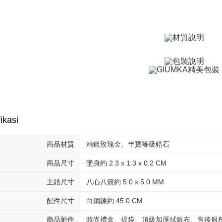
全家取貨
AFTEE.
Penghanta
5. Tiada b
pembayara
付款後全
dalam tal
aplikasi A
Penghanta
Sila ambil
7-11取貨
bagaimanap
Penghanta
dan mendaf
pembayara
付款後7-1
Tempoh pe
Penghanta
ditambah d
ikasi
Anda bole
7-11取貨
menerima 
Penghanta
boleh men
商品材質
精鍍玫瑰金、半寶等級鋯石
produk pr
lebih lama
黑貓宅急便
商品尺寸
墜身約 2.3 x 1.3 x 0.2 CM
pembayara
Penghanta
pesanan.
主鋯尺寸
八心八箭約 5.0 x 5.0 MM
郵局掛號
Kedua, Se
配件尺寸
白鋼鍊約 45.0 CM
1. Jumlah 
Penghanta
NT$10,000.
商品附件
時尚禮盒、提袋、頂級加厚拭銀布、售後服
berdasarka