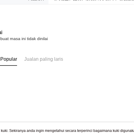
機車快遞(
2. Amaun p
umka
3. Pada ma
Penghanta
Ketiga, Sy
Perkhidma
黑貓到付(
NP Taiwan
i
Penghanta
akan meng
 buat masa ini tidak dinilai
pembeli, n
海外宅配
untuk peng
Pengumpul
(https://aft
 Popular
Jualan paling laris
Jumlah yan
kelulusan 
pembayara
20% setah
mendapatk
untuk men
Sila hubun
mempunyai
penggunaan
peribadi y
digunakan 
uki. Sekiranya anda ingin mengetahui secara terperinci bagaimana kuki digunak