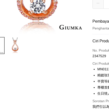
Pembaya
Penghant
Kaedah 
Ciri Prod
Kad Kredi
No. Produ
2347529
Ansuran K
Ciri Produ
3 ansu
MN011
6 ansu
Taiw
精鍍玫
Hua 
ansura
半寶等
Ban
12 ans
Taiwan 
專櫃首
The 
Hua Na
24 ans
生日情
Taiw
Comm
The Sh
Hua 
ansura
Ban
Sorotan P
Saving
Ban
Bank
我們引以為
Taiwan 
Bank Ca
Pengambil
The 