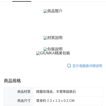
ATM付款
1. 於付款方式選擇AFTEE先享後付，將跳出AFTEE先享後付手機驗證視
窗。
货到付款
2. 進行簡訊驗證之後，即可完成結帳手續。
3. 訂單確認後不需事先繳費，商品會配送至您的指定地址。
4. 下訂完成後，您的手機會收到一封繳費通知簡訊，APP會員則會收到
运送方式
AFTEE APP推播通知。
5. 收到商品當下無需繳費，確認無誤後，請再利用繳費通知簡訊或AFTEE
全家取貨付款
APP於四大便利商店‧ATM/網銀等方式進行付款。
免运费
請留意繳費期限為 14 天。唯有下載 AFTEE App 成為 AFTEE 會員者方能享
付款後全家取貨
有最長 45 天內付款之服務。
免运费
繳費期限，為商家向您請款的時間，再加上使用AFTEE可延長的天數所計算
出。使用AFTEE下訂可以延長您收到商品前的繳費天數，但無法保證一定能
7-11取貨付款
夠在期限內收到商品(例如:預購商品或預計到貨時間較長者)。因此無論收到
显示电脑版详细说明
免运费
商品與否，仍需要請您在AFTEE規定的時間內完成繳費。
二、付款限制
付款後7-11取貨
1. 初次使用 AFTEE 時，將依認證結果及本公司審查結果，核予每個人不同
商品规格
免运费
之上限額度
2. 結帳金額須大於NT$30
7-11取貨(快速到店)
3. 目前僅支援台灣會員
商品材質
精鍍玫瑰金、半寶等級鋯石
免运费
三、聲明條款
商品尺寸
墜身約 2.3 x 1.3 x 0.2 CM
「AFTEE先享後付」(下稱本服務)乃由恩沛科技股份有限公司(下稱 AFTEE )
黑貓宅急便-(離島請自行填寫住址)