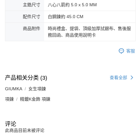
所提供，並由 AFTEE 向您收取款項。因使用本服務所須提供之個人資料(包
主鋯尺寸
八心八箭約 5.0 x 5.0 MM
免运费
含但不限於訂購人姓名、電話，收件人姓名、電話、收件地址)，將交付予
AFTEE 於本服務必要服務範圍內運用。關於 AFTEE 對於個人資料之蒐集、
配件尺寸
白鋼鍊約 45.0 CM
郵局掛號
處理、利用，詳參 AFTEE 官網之『個人資料蒐集、處理及利用告知聲明』
（
https://aftee.tw/privacypolicy/
）。
免运费
商品附件
時尚禮盒、提袋、頂級加厚拭銀布、售後服
務回函、商品使用說明卡
若款項超過繳費期限，將根據當次的金額加收年利率 16% 的逾期滯納金。
機車快遞(限大台北地區運費到付) 下單後請聯絡LINE官方帳號 @gi
未成年的使用者，請事先徵得法定代理人或監護人之同意方可使用
umka
AFTEE。
客服
免运费
若您對於個人資料之處理、利用有任何疑問，或欲行使相關法律權利，請聯
繫恩沛科技股份有限公司。若您不同意我們將上開所示之個人資料，連同必
黑貓到付(離島不適用)
要之購買訂單資訊提供予 AFTEE ，或讓 AFTEE 蒐集處理利用您的個人資
免运费
料，請勿選用本服務。
产品相关分类 (3)
查看全部
海外宅配
查看运费
GIUMKA
女生項鍊
項鍊
精鍍K金飾 項鍊
评论
此商品目前未被评论