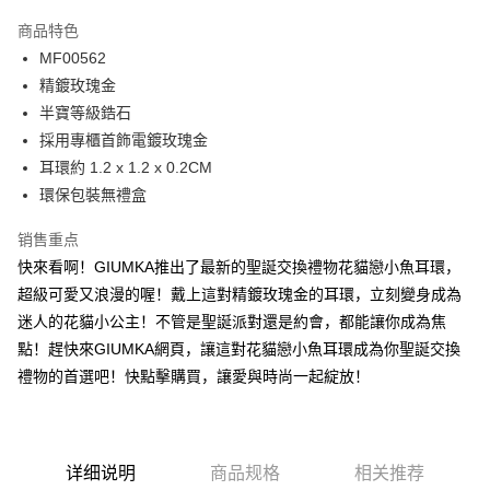
3期 0利率，每期
NT$130
21家银行
商品特色
6期 0利率，每期
NT$65
21家银行
合作金库商业银行
第一商业银行
MF00562
华南商业银行
彰化商业银行
12期 0利率，每期
NT$32
21家银行
合作金库商业银行
第一商业银行
精鍍玫瑰金
上海商业储蓄银行
台北富邦商业银行
华南商业银行
彰化商业银行
24期 0利率，每期
NT$16
20家银行
合作金库商业银行
第一商业银行
国泰世华商业银行
兆丰国际商业银行
半寶等級鋯石
上海商业储蓄银行
台北富邦商业银行
华南商业银行
彰化商业银行
台湾中小企业银行
台中商业银行
合作金库商业银行
第一商业银行
採用專櫃首飾電鍍玫瑰金
超商取货付款
国泰世华商业银行
兆丰国际商业银行
上海商业储蓄银行
台北富邦商业银行
汇丰（台湾）商业银行
华泰商业银行
华南商业银行
彰化商业银行
台湾中小企业银行
台中商业银行
耳環約 1.2 x 1.2 x 0.2CM
国泰世华商业银行
兆丰国际商业银行
联邦商业银行
远东国际商业银行
LINE Pay
上海商业储蓄银行
台北富邦商业银行
汇丰（台湾）商业银行
华泰商业银行
環保包裝無禮盒
台湾中小企业银行
台中商业银行
元大商业银行
永丰商业银行
兆丰国际商业银行
台湾中小企业银行
联邦商业银行
远东国际商业银行
汇丰（台湾）商业银行
华泰商业银行
Apple Pay
玉山商业银行
星展（台湾）商业银行
台中商业银行
汇丰（台湾）商业银行
元大商业银行
永丰商业银行
销售重点
联邦商业银行
远东国际商业银行
台新国际商业银行
中国信托商业银行
华泰商业银行
联邦商业银行
玉山商业银行
星展（台湾）商业银行
街口支付
快來看啊！GIUMKA推出了最新的聖誕交換禮物花貓戀小魚耳環，
元大商业银行
永丰商业银行
台湾乐天信用卡公司
远东国际商业银行
元大商业银行
台新国际商业银行
中国信托商业银行
玉山商业银行
星展（台湾）商业银行
超級可愛又浪漫的喔！戴上這對精鍍玫瑰金的耳環，立刻變身成為
永丰商业银行
玉山商业银行
台湾乐天信用卡公司
悠遊付
台新国际商业银行
中国信托商业银行
迷人的花貓小公主！不管是聖誕派對還是約會，都能讓你成為焦
星展（台湾）商业银行
台新国际商业银行
台湾乐天信用卡公司
中国信托商业银行
台湾乐天信用卡公司
Google Pay
點！趕快來GIUMKA網頁，讓這對花貓戀小魚耳環成為你聖誕交換
禮物的首選吧！快點擊購買，讓愛與時尚一起綻放！
Plus PAY
AFTEE先享后付
相关说明
详细说明
商品规格
相关推荐
一、關於 AFTEE先享後付