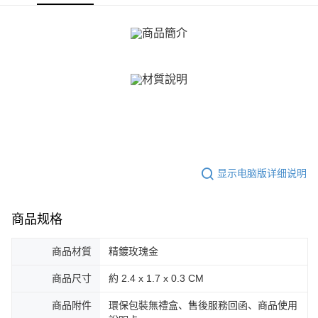
ATM付款
1. 於付款方式選擇AFTEE先享後付，將跳出AFTEE先享後付手機驗證視
窗。
货到付款
2. 進行簡訊驗證之後，即可完成結帳手續。
3. 訂單確認後不需事先繳費，商品會配送至您的指定地址。
4. 下訂完成後，您的手機會收到一封繳費通知簡訊，APP會員則會收到
运送方式
AFTEE APP推播通知。
5. 收到商品當下無需繳費，確認無誤後，請再利用繳費通知簡訊或AFTEE
全家取貨付款
APP於四大便利商店‧ATM/網銀等方式進行付款。
免运费
請留意繳費期限為 14 天。唯有下載 AFTEE App 成為 AFTEE 會員者方能享
付款後全家取貨
有最長 45 天內付款之服務。
免运费
繳費期限，為商家向您請款的時間，再加上使用AFTEE可延長的天數所計算
出。使用AFTEE下訂可以延長您收到商品前的繳費天數，但無法保證一定能
显示电脑版详细说明
7-11取貨付款
夠在期限內收到商品(例如:預購商品或預計到貨時間較長者)。因此無論收到
免运费
商品與否，仍需要請您在AFTEE規定的時間內完成繳費。
商品规格
二、付款限制
付款後7-11取貨
1. 初次使用 AFTEE 時，將依認證結果及本公司審查結果，核予每個人不同
免运费
之上限額度
商品材質
精鍍玫瑰金
2. 結帳金額須大於NT$30
7-11取貨(快速到店)
3. 目前僅支援台灣會員
商品尺寸
約 2.4 x 1.7 x 0.3 CM
免运费
三、聲明條款
商品附件
環保包裝無禮盒、售後服務回函、商品使用
「AFTEE先享後付」(下稱本服務)乃由恩沛科技股份有限公司(下稱 AFTEE )
黑貓宅急便-(離島請自行填寫住址)