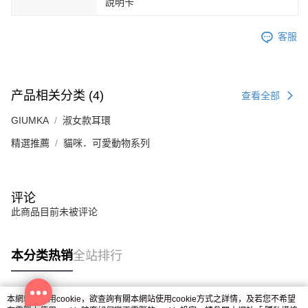
說明卡
所提供，並由 AFTEE 向您收取款項。因使用本服務所須提供之個人資料(包
免运费
含但不限於訂購人姓名、電話，收件人姓名、電話、收件地址)，將交付予
AFTEE 於本服務必要服務範圍內運用。關於 AFTEE 對於個人資料之蒐集、
客服
郵局掛號
處理、利用，詳參 AFTEE 官網之『個人資料蒐集、處理及利用告知聲明』
（
https://aftee.tw/privacypolicy/
）。
免运费
若款項超過繳費期限，將根據當次的金額加收年利率 16% 的逾期滯納金。
機車快遞(限大台北地區運費到付) 下單後請聯絡LINE官方帳號 @gi
未成年的使用者，請事先徵得法定代理人或監護人之同意方可使用
产品相关分类 (4)
查看全部
umka
AFTEE。
GIUMKA
淑女款耳環
免运费
若您對於個人資料之處理、利用有任何疑問，或欲行使相關法律權利，請聯
精選推薦
貓咪．可愛動物系列
繫恩沛科技股份有限公司。若您不同意我們將上開所示之個人資料，連同必
黑貓到付(離島不適用)
要之購買訂單資訊提供予 AFTEE ，或讓 AFTEE 蒐集處理利用您的個人資
免运费
料，請勿選用本服務。
海外宅配
查看运费
评论
此商品目前未被评论
本分类热销
全站排行
本網站中使用cookie，欲查詢有關本網站使用cookie方式之詳情，及若您不希望