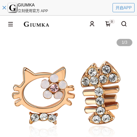
GIUMKA
开启APP
立刻使用官方 APP
0
1
/
3