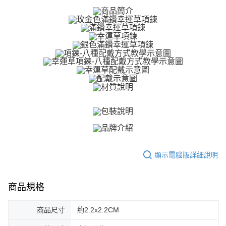
ATM付款
AFTEE先享後付是「在收到商品之後才付款」的支付方式。 讓您購物簡單
便利好安心！
貨到付款
１．簡單：不需註冊會員、不需綁卡、不需儲值。
２．便利：只要手機號碼，簡訊認證，即可結帳。
３．安心：先確認商品／服務後，再付款。
運送方式
【「AFTEE先享後付」結帳流程】
全家取貨付款
１．於結帳方式選擇「AFTEE先享後付」後，將跳轉至「AFTEE先享後付」
免運費
結帳頁面，進行簡訊認證並確認金額後，即可完成結帳。
２．訂單成立數日內，您將收到繳費通知簡訊。
付款後全家取貨
３．收到繳費通知簡訊後14天內，點擊此簡訊中的連結，可透過四大超商／
ATM／網路銀行／等多元方式進行付款，方視為交易完成。
免運費
※ 請注意：結帳手續完成當下不需立刻繳費，但若您需要取消訂單，請聯絡
購買商品的店家。未經商家同意取消之訂單仍視為有效，需透過AFTEE先享
7-11取貨付款
後付繳納相關費用。
免運費
※ 交易是否成功請以「AFTEE先享後付 」之結帳頁面顯示為準，若有關於
是否繳費成功／繳費後需取消欲退款等相關疑問，請聯繫「AFTEE先享後付
顯示電腦版詳細說明
客戶支援中心」
https://netprotections.freshdesk.com/support/home
付款後7-11取貨
免運費
【注意事項】
１．透過由恩沛科技股份有限公司提供之「AFTEE先享後付」服務完成之交
商品規格
7-11取貨(快速到店)
易，需依本服務之必要範圍內提供個人資料，並將交易相關給付款項請求債
權轉讓予恩沛科技股份有限公司。
免運費
商品尺寸
約2.2x2.2CM
２．關於個人資料處理事宜，請瀏覽以下網址：
https://aftee.tw/terms/#terms3
黑貓宅急便-(離島請自行填寫住址)