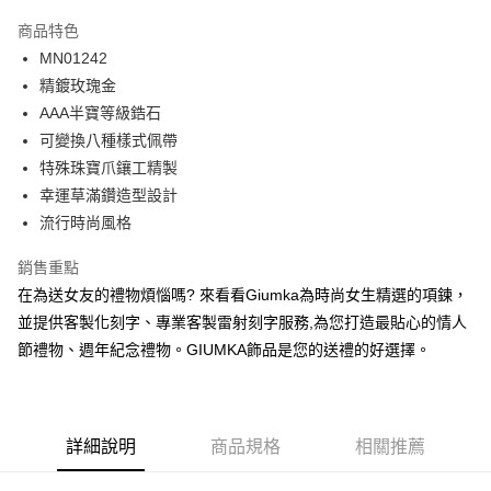
3 期 0 利率 每期
NT$560
21家銀行
商品特色
6 期 0 利率 每期
NT$280
21家銀行
合作金庫商業銀行
第一商業銀行
MN01242
華南商業銀行
彰化商業銀行
12 期 0 利率 每期
NT$140
21家銀行
合作金庫商業銀行
第一商業銀行
精鍍玫瑰金
上海商業儲蓄銀行
台北富邦商業銀行
華南商業銀行
彰化商業銀行
24 期 0 利率 每期
NT$70
20家銀行
合作金庫商業銀行
第一商業銀行
國泰世華商業銀行
兆豐國際商業銀行
AAA半寶等級鋯石
上海商業儲蓄銀行
台北富邦商業銀行
華南商業銀行
彰化商業銀行
臺灣中小企業銀行
台中商業銀行
合作金庫商業銀行
第一商業銀行
可變換八種樣式佩帶
超商取貨付款
國泰世華商業銀行
兆豐國際商業銀行
上海商業儲蓄銀行
台北富邦商業銀行
匯豐（台灣）商業銀行
華泰商業銀行
華南商業銀行
彰化商業銀行
臺灣中小企業銀行
台中商業銀行
特殊珠寶爪鑲工精製
國泰世華商業銀行
兆豐國際商業銀行
聯邦商業銀行
遠東國際商業銀行
LINE Pay
上海商業儲蓄銀行
台北富邦商業銀行
匯豐（台灣）商業銀行
華泰商業銀行
幸運草滿鑽造型設計
臺灣中小企業銀行
台中商業銀行
元大商業銀行
永豐商業銀行
兆豐國際商業銀行
臺灣中小企業銀行
聯邦商業銀行
遠東國際商業銀行
匯豐（台灣）商業銀行
華泰商業銀行
流行時尚風格
Apple Pay
玉山商業銀行
星展（台灣）商業銀行
台中商業銀行
匯豐（台灣）商業銀行
元大商業銀行
永豐商業銀行
聯邦商業銀行
遠東國際商業銀行
台新國際商業銀行
中國信託商業銀行
華泰商業銀行
聯邦商業銀行
玉山商業銀行
星展（台灣）商業銀行
街口支付
銷售重點
元大商業銀行
永豐商業銀行
台灣樂天信用卡公司
遠東國際商業銀行
元大商業銀行
台新國際商業銀行
中國信託商業銀行
玉山商業銀行
星展（台灣）商業銀行
在為送女友的禮物煩惱嗎? 來看看Giumka為時尚女生精選的項鍊，
永豐商業銀行
玉山商業銀行
台灣樂天信用卡公司
悠遊付
台新國際商業銀行
中國信託商業銀行
並提供客製化刻字、專業客製雷射刻字服務,為您打造最貼心的情人
星展（台灣）商業銀行
台新國際商業銀行
台灣樂天信用卡公司
中國信託商業銀行
台灣樂天信用卡公司
Google Pay
節禮物、週年紀念禮物。GIUMKA飾品是您的送禮的好選擇。
全盈+PAY
AFTEE先享後付
詳細說明
商品規格
相關推薦
相關說明
【關於「AFTEE先享後付」】