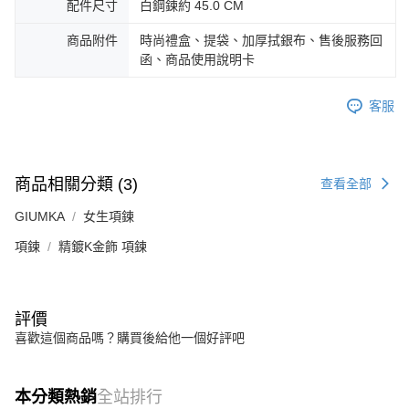
配件尺寸
白鋼鍊約 45.0 CM
３．未成年的使用者請事先徵得法定代理人或監護人之同意方可使用
免運費
「AFTEE先享後付」，若未經同意申辦者引起之損失，本公司不負相關責
商品附件
時尚禮盒、提袋、加厚拭銀布、售後服務回
任。
郵局掛號
４．使用「AFTEE先享後付」時，將依據個別帳號之用戶狀況，依本公司即
函、商品使用說明卡
時審查核予不同之上限額度；若仍有額度不足之情形，本公司將視審查結果
免運費
請求用戶進行身份認證。
客服
５．嚴禁一人註冊多個帳號或使用他人資訊註冊。若發現惡意使用之情形，
機車快遞(限大台北地區運費到付) 下單後請聯絡LINE官方帳號 @gi
恩沛科技股份有限公司將有權停止該用戶之使用額度並採取法律行動。
umka
免運費
商品相關分類 (3)
查看全部
黑貓到付(離島不適用)
GIUMKA
女生項鍊
免運費
項鍊
精鍍K金飾 項鍊
海外宅配
查看運費
評價
喜歡這個商品嗎？購買後給他一個好評吧
本分類熱銷
全站排行