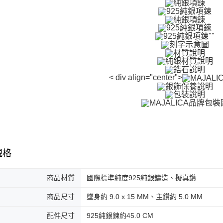
先享後付
7-11取貨
※ 交易是
是否繳費成
免運費
付客戶支
付款後7-1
【注意事
免運費
１．透過由
交易，需
7-11取貨
求債權轉
< div align="center">
２．關於
免運費
https://aft
３．未成
黑貓宅急便
「AFTE
免運費
任。
４．使用「
郵局掛號
即時審查
結果請求
免運費
規格
５．嚴禁
形，恩沛
機車快遞(
動。
商品材質
國際標準純度925純銀鑄造、擬真鑽
umka
免運費
商品尺寸
墜身約 9.0 x 15 MM、主鑽約 5.0 MM
黑貓到付(
配件尺寸
925純銀鍊約45.0 CM