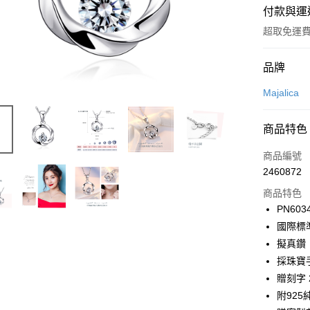
付款與運
超取免運
付款方式
品牌
信用卡一
Majalica
信用卡分
商品特色
3 期 
商品編號
6 期 
合作金
2460872
華南商
12 期
合作金
上海商
商品特色
華南商
24 期
合作金
國泰世
PN603
上海商
華南商
臺灣中
合作金
超商取貨
國際標
國泰世
上海商
匯豐（
華南商
臺灣中
擬真鑽
國泰世
聯邦商
LINE Pay
上海商
匯豐（
採珠寶
臺灣中
元大商
兆豐國
聯邦商
匯豐（
Apple Pay
贈刻字 
玉山商
台中商
元大商
聯邦商
台新國
附925
華泰商
玉山商
街口支付
元大商
台灣樂
遠東國