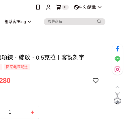
0
中文 (繁體)
部落客/Blog
純銀項鍊．綻放．0.5克拉丨客製刻字
國家/地區配送
280