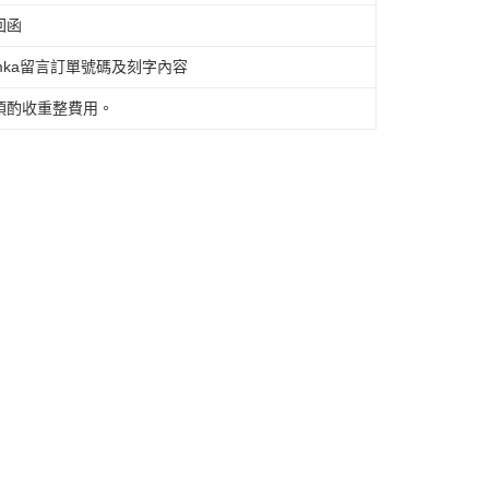
回函
查看運費
umka留言訂單號碼及刻字內容
須酌收重整費用。