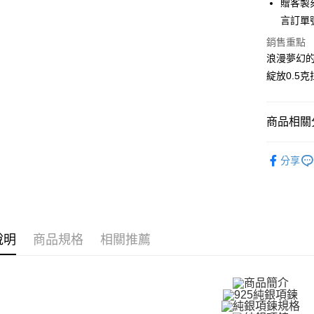
贈客製刻
台新國
玉山商
永豐商
台灣樂
悠遊付
言訂單
台新國
星展（
台灣樂
銷售重點
中國信
Google Pa
浪漫夢幻的
全盈+PAY
綻放0.5
AFTEE先
相關說明
商品相關分
【關於「A
ATM付款
AFTEE
925銀飾
便利好安
分享
貨到付款
１．簡單
Majalica
２．便利
３．安心
項鍊
9
運送方式
【「AFT
項鍊
女
１．於結帳
全家取貨
說明
商品規格
相關推薦
館長推薦
付」結帳
免運費
２．訂單
館長推薦
３．收到繳
／ATM／
付款後全
項鍊
擬
※ 請注意
免運費
絡購買商品