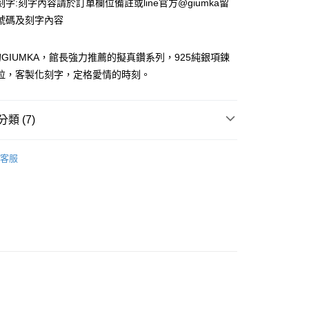
字:刻字內容請於訂單欄位備註或line官方@giumka留
際商業銀行
中國信託商業銀行
業銀行
星展（台灣）商業銀行
業銀行
玉山商業銀行
天信用卡公司
號碼及刻字內容
際商業銀行
中國信託商業銀行
台灣）商業銀行
台新國際商業銀行
天信用卡公司
託商業銀行
台灣樂天信用卡公司
y
GIUMKA，館長強力推薦的擬真鑽系列，925純銀項鍊
克拉，客製化刻字，定格愛情的時刻。
享後付
類 (7)
FTEE先享後付」】
先享後付是「在收到商品之後才付款」的支付方式。 讓您購物簡單
925純銀項鍊
心！
客服
：不需註冊會員、不需綁卡、不需儲值。
 925純銀
純銀墜/純銀項鍊/擬真鑽
：只要手機號碼，簡訊認證，即可結帳。
：先確認商品／服務後，再付款。
25純銀項鍊
EE先享後付」結帳流程】
生項鍊
方式選擇「AFTEE先享後付」後，將跳轉至「AFTEE先享後
付款
頁面，進行簡訊認證並確認金額後，即可完成結帳。
謝師禮優選
成立數日內，您將收到繳費通知簡訊。
珍珠丨單鑽
費通知簡訊後14天內，點擊此簡訊中的連結，可透過四大超商
網路銀行／等多元方式進行付款，方視為交易完成。
家取貨
真鑽 / 跳舞石系列
：結帳手續完成當下不需立刻繳費，但若您需要取消訂單，請聯
的店家。未經商家同意取消之訂單仍視為有效，需透過AFTEE