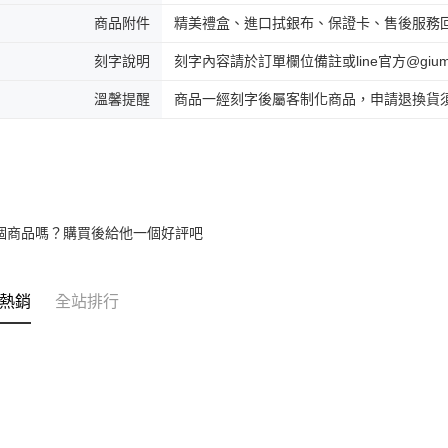
免運費
商品附件
精美禮盒、進口拭銀布、保證卡、售後服務
海外宅配
刻字說明
刻字內容請於訂單欄位備註或line官方@gi
溫馨提醒
商品一經刻字後屬客制化商品，申請退換貨
個商品嗎？購買後給他一個好評吧
熱銷
全站排行