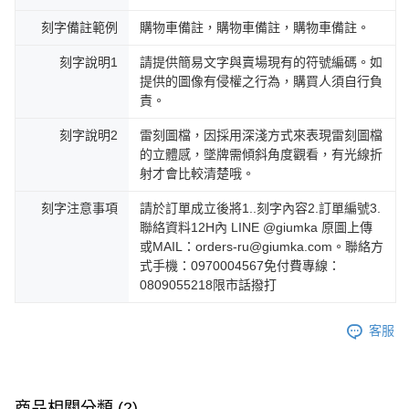
刻字備註範例
購物車備註，購物車備註，購物車備註。
刻字說明1
請提供簡易文字與賣場現有的符號編碼。如
提供的圖像有侵權之行為，購買人須自行負
責。
刻字說明2
雷刻圖檔，因採用深淺方式來表現雷刻圖檔
的立體感，墜牌需傾斜角度觀看，有光線折
射才會比較清楚哦。
刻字注意事項
請於訂單成立後將1..刻字內容2.訂單編號3.
聯絡資料12H內 LINE @giumka 原圖上傳
或MAIL：orders-ru@giumka.com。聯絡方
式手機：0970004567免付費專線：
0809055218限市話撥打
客服
商品相關分類 (2)