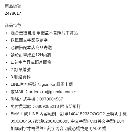
商品編號
信用卡分期付款
2478617
3 期 0 利率 每期
NT$116
21家銀行
商品特色
6 期 0 利率 每期
NT$58
21家銀行
合作金庫商業銀行
第一商業銀行
適合送禮自用 單禮盒不含照片中飾品
華南商業銀行
彰化商業銀行
12 期 0 利率 每期
NT$29
21家銀行
合作金庫商業銀行
第一商業銀行
送單面文字影像刻字
上海商業儲蓄銀行
台北富邦商業銀行
華南商業銀行
彰化商業銀行
24 期 0 利率 每期
NT$14
20家銀行
合作金庫商業銀行
第一商業銀行
國泰世華商業銀行
兆豐國際商業銀行
必需搭配本店商品寄送
上海商業儲蓄銀行
台北富邦商業銀行
華南商業銀行
彰化商業銀行
臺灣中小企業銀行
台中商業銀行
合作金庫商業銀行
第一商業銀行
請於訂單成立12H內將
超商取貨付款
國泰世華商業銀行
兆豐國際商業銀行
上海商業儲蓄銀行
台北富邦商業銀行
匯豐（台灣）商業銀行
華泰商業銀行
華南商業銀行
彰化商業銀行
臺灣中小企業銀行
台中商業銀行
1.刻字內容或照片圖像
國泰世華商業銀行
兆豐國際商業銀行
聯邦商業銀行
遠東國際商業銀行
LINE Pay
上海商業儲蓄銀行
台北富邦商業銀行
匯豐（台灣）商業銀行
華泰商業銀行
2.訂單編號
臺灣中小企業銀行
台中商業銀行
元大商業銀行
永豐商業銀行
兆豐國際商業銀行
臺灣中小企業銀行
聯邦商業銀行
遠東國際商業銀行
匯豐（台灣）商業銀行
華泰商業銀行
3.聯絡資料
Apple Pay
玉山商業銀行
星展（台灣）商業銀行
台中商業銀行
匯豐（台灣）商業銀行
元大商業銀行
永豐商業銀行
聯邦商業銀行
遠東國際商業銀行
LINE官方帳號 @giumka 原圖上傳
台新國際商業銀行
中國信託商業銀行
華泰商業銀行
聯邦商業銀行
玉山商業銀行
星展（台灣）商業銀行
街口支付
元大商業銀行
永豐商業銀行
台灣樂天信用卡公司
遠東國際商業銀行
元大商業銀行
或MAIL：orders-ru@giumka.com。
台新國際商業銀行
中國信託商業銀行
玉山商業銀行
星展（台灣）商業銀行
永豐商業銀行
玉山商業銀行
聯絡方式手機：0970004567
台灣樂天信用卡公司
悠遊付
台新國際商業銀行
中國信託商業銀行
星展（台灣）商業銀行
台新國際商業銀行
免付費專線：0809055218 限市話撥打
台灣樂天信用卡公司
中國信託商業銀行
台灣樂天信用卡公司
Google Pay
EMAIL 或 LINE 內容範例：訂單140415233OOOO2.王曉明手機
全盈+PAY
09XX004567市話0288XX88883.中文字型FC01英文字型FE04
加購刻字才需備註4.刻字內容明愛心嬌或是明AL01嬌。