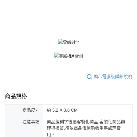
權轉讓予恩沛科技股份有限公司。
免運費
２．關於個人資料處理事宜，請瀏覽以下網址：
https://aftee.tw/terms/#terms3
黑貓宅急便-(離島請自行填寫住址)
３．未成年的使用者請事先徵得法定代理人或監護人之同意方可使用
免運費
「AFTEE先享後付」，若未經同意申辦者引起之損失，本公司不負相關責
任。
郵局掛號
４．使用「AFTEE先享後付」時，將依據個別帳號之用戶狀況，依本公司即
時審查核予不同之上限額度；若仍有額度不足之情形，本公司將視審查結果
免運費
請求用戶進行身份認證。
５．嚴禁一人註冊多個帳號或使用他人資訊註冊。若發現惡意使用之情形，
機車快遞(限大台北地區運費到付) 下單後請聯絡LINE官方帳號 @gi
恩沛科技股份有限公司將有權停止該用戶之使用額度並採取法律行動。
umka
免運費
顯示電腦版詳細說明
黑貓到付(離島不適用)
免運費
商品規格
海外宅配
查看運費
商品尺寸
約 5.2 X 3.8 CM
注意事項
商品經刻字後屬客製化商品,客製化商品辦
理退換貨,須依商品價值酌收重整處理費
用。