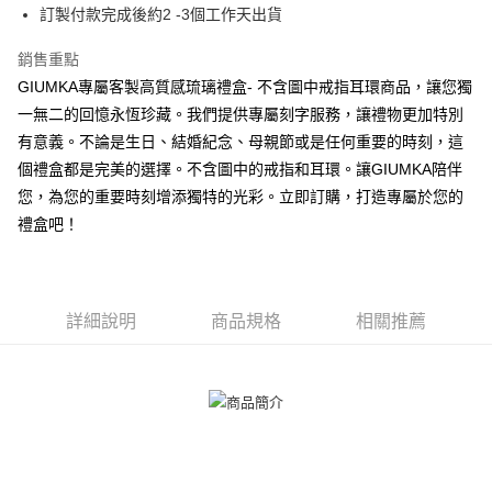
AFTEE先享後付
訂製付款完成後約2 -3個工作天出貨
相關說明
【關於「AFTEE先享後付」】
銷售重點
ATM付款
AFTEE先享後付是「在收到商品之後才付款」的支付方式。 讓您購物簡單
GIUMKA專屬客製高質感琉璃禮盒- 不含圖中戒指耳環商品，讓您獨
便利好安心！
貨到付款
１．簡單：不需註冊會員、不需綁卡、不需儲值。
一無二的回憶永恆珍藏。我們提供專屬刻字服務，讓禮物更加特別
２．便利：只要手機號碼，簡訊認證，即可結帳。
有意義。不論是生日、結婚紀念、母親節或是任何重要的時刻，這
３．安心：先確認商品／服務後，再付款。
運送方式
個禮盒都是完美的選擇。不含圖中的戒指和耳環。讓GIUMKA陪伴
【「AFTEE先享後付」結帳流程】
您，為您的重要時刻增添獨特的光彩。立即訂購，打造專屬於您的
全家取貨付款
１．於結帳方式選擇「AFTEE先享後付」後，將跳轉至「AFTEE先享後付」
禮盒吧！
免運費
結帳頁面，進行簡訊認證並確認金額後，即可完成結帳。
２．訂單成立數日內，您將收到繳費通知簡訊。
付款後全家取貨
３．收到繳費通知簡訊後14天內，點擊此簡訊中的連結，可透過四大超商／
ATM／網路銀行／等多元方式進行付款，方視為交易完成。
免運費
※ 請注意：結帳手續完成當下不需立刻繳費，但若您需要取消訂單，請聯絡
詳細說明
商品規格
相關推薦
購買商品的店家。未經商家同意取消之訂單仍視為有效，需透過AFTEE先享
7-11取貨付款
後付繳納相關費用。
免運費
※ 交易是否成功請以「AFTEE先享後付 」之結帳頁面顯示為準，若有關於
是否繳費成功／繳費後需取消欲退款等相關疑問，請聯繫「AFTEE先享後付
客戶支援中心」
https://netprotections.freshdesk.com/support/home
付款後7-11取貨
免運費
【注意事項】
１．透過由恩沛科技股份有限公司提供之「AFTEE先享後付」服務完成之交
7-11取貨(快速到店)
易，需依本服務之必要範圍內提供個人資料，並將交易相關給付款項請求債