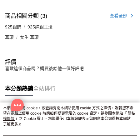
３．未成年的使用者請事先徵得法定代理人或監護人之同意方可使用
免運費
「AFTEE先享後付」，若未經同意申辦者引起之損失，本公司不負相關責
任。
商品相關分類 (3)
查看全部
郵局掛號
４．使用「AFTEE先享後付」時，將依據個別帳號之用戶狀況，依本公司即
時審查核予不同之上限額度；若仍有額度不足之情形，本公司將視審查結果
免運費
925銀飾
925純銀耳環
請求用戶進行身份認證。
５．嚴禁一人註冊多個帳號或使用他人資訊註冊。若發現惡意使用之情形，
耳環
女生 耳環
機車快遞(限大台北地區運費到付) 下單後請聯絡LINE官方帳號 @gi
恩沛科技股份有限公司將有權停止該用戶之使用額度並採取法律行動。
umka
免運費
評價
黑貓到付(離島不適用)
喜歡這個商品嗎？購買後給他一個好評吧
免運費
海外宅配
查看運費
本分類熱銷
全站排行
本網站中使用 cookie，欲查詢有關本網站使用 cookie 方式之詳情，及若您不希
熱門標籤
望在電腦上使用 cookie 時應如何變更電腦的 cookie 設定，請參閱本網站「
隱私
權條款
」之 Cookie 聲明。您繼續使用本網站即表示您同意本公司得按本網站使
用條款之 Cookie 聲明使用 cookie。
了解更多 >