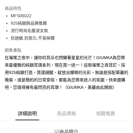
3 期 0 利率 每期
NT$230
21家銀行
商品特色
6 期 0 利率 每期
NT$115
21家銀行
合作金庫商業銀行
第一商業銀行
MFS06022
華南商業銀行
彰化商業銀行
12 期 0 利率 每期
NT$57
21家銀行
合作金庫商業銀行
第一商業銀行
925純銀飾品牌推薦
上海商業儲蓄銀行
台北富邦商業銀行
華南商業銀行
彰化商業銀行
24 期 0 利率 每期
NT$28
20家銀行
合作金庫商業銀行
第一商業銀行
國泰世華商業銀行
兆豐國際商業銀行
流行時尚名媛淑女款
上海商業儲蓄銀行
台北富邦商業銀行
華南商業銀行
彰化商業銀行
臺灣中小企業銀行
台中商業銀行
合作金庫商業銀行
第一商業銀行
抗過敏,抗氧化,不易掉鑽
超商取貨付款
國泰世華商業銀行
兆豐國際商業銀行
上海商業儲蓄銀行
台北富邦商業銀行
匯豐（台灣）商業銀行
華泰商業銀行
華南商業銀行
彰化商業銀行
臺灣中小企業銀行
台中商業銀行
國泰世華商業銀行
兆豐國際商業銀行
聯邦商業銀行
遠東國際商業銀行
LINE Pay
上海商業儲蓄銀行
台北富邦商業銀行
銷售重點
匯豐（台灣）商業銀行
華泰商業銀行
臺灣中小企業銀行
台中商業銀行
元大商業銀行
永豐商業銀行
兆豐國際商業銀行
臺灣中小企業銀行
在璀璨之夜中，讓你的耳朵也閃耀著星星的光芒！GIUMKA為您帶
聯邦商業銀行
遠東國際商業銀行
匯豐（台灣）商業銀行
華泰商業銀行
Apple Pay
玉山商業銀行
星展（台灣）商業銀行
台中商業銀行
匯豐（台灣）商業銀行
元大商業銀行
永豐商業銀行
來最優雅的純銀耳環系列，現在買一送一！這款璀璨之夜耳釘，採
聯邦商業銀行
遠東國際商業銀行
台新國際商業銀行
中國信託商業銀行
華泰商業銀行
聯邦商業銀行
玉山商業銀行
星展（台灣）商業銀行
街口支付
用925純銀打造，質感細膩，綻放出耀眼的光彩。無論是搭配華麗的
元大商業銀行
永豐商業銀行
台灣樂天信用卡公司
遠東國際商業銀行
元大商業銀行
台新國際商業銀行
中國信託商業銀行
玉山商業銀行
星展（台灣）商業銀行
晚裝，或是簡約的日常穿搭，都能為您帶來迷人的氛圍。快來選購
永豐商業銀行
玉山商業銀行
台灣樂天信用卡公司
悠遊付
台新國際商業銀行
中國信託商業銀行
吧，您值得擁有最閃亮的耳環！（GIUMKA，美麗由此開始）
星展（台灣）商業銀行
台新國際商業銀行
台灣樂天信用卡公司
中國信託商業銀行
台灣樂天信用卡公司
Google Pay
全盈+PAY
詳細說明
商品規格
相關推薦
AFTEE先享後付
相關說明
【關於「AFTEE先享後付」】