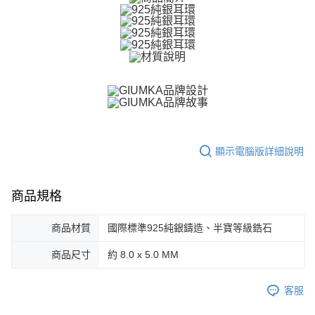
ATM付款
AFTEE先享後付是「在收到商品之後才付款」的支付方式。 讓您購物簡單
便利好安心！
貨到付款
１．簡單：不需註冊會員、不需綁卡、不需儲值。
２．便利：只要手機號碼，簡訊認證，即可結帳。
３．安心：先確認商品／服務後，再付款。
運送方式
【「AFTEE先享後付」結帳流程】
全家取貨付款
１．於結帳方式選擇「AFTEE先享後付」後，將跳轉至「AFTEE先享後付」
免運費
結帳頁面，進行簡訊認證並確認金額後，即可完成結帳。
２．訂單成立數日內，您將收到繳費通知簡訊。
付款後全家取貨
３．收到繳費通知簡訊後14天內，點擊此簡訊中的連結，可透過四大超商／
ATM／網路銀行／等多元方式進行付款，方視為交易完成。
免運費
顯示電腦版詳細說明
※ 請注意：結帳手續完成當下不需立刻繳費，但若您需要取消訂單，請聯絡
購買商品的店家。未經商家同意取消之訂單仍視為有效，需透過AFTEE先享
7-11取貨付款
後付繳納相關費用。
商品規格
免運費
※ 交易是否成功請以「AFTEE先享後付 」之結帳頁面顯示為準，若有關於
是否繳費成功／繳費後需取消欲退款等相關疑問，請聯繫「AFTEE先享後付
客戶支援中心」
https://netprotections.freshdesk.com/support/home
付款後7-11取貨
商品材質
國際標準925純銀鑄造、半寶等級鋯石
免運費
【注意事項】
商品尺寸
約 8.0 x 5.0 MM
１．透過由恩沛科技股份有限公司提供之「AFTEE先享後付」服務完成之交
7-11取貨(快速到店)
易，需依本服務之必要範圍內提供個人資料，並將交易相關給付款項請求債
權轉讓予恩沛科技股份有限公司。
免運費
客服
２．關於個人資料處理事宜，請瀏覽以下網址：
https://aftee.tw/terms/#terms3
黑貓宅急便-(離島請自行填寫住址)