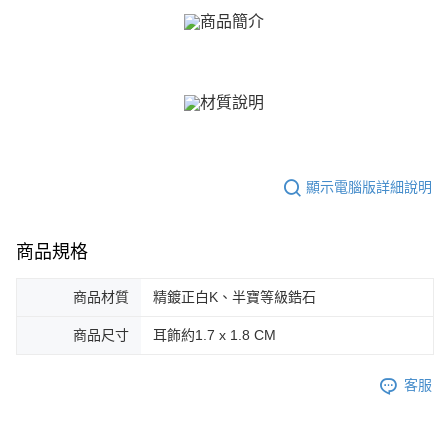
ATM付款
AFTEE先享後付是「在收到商品之後才付款」的支付方式。 讓您購物簡單
便利好安心！
貨到付款
１．簡單：不需註冊會員、不需綁卡、不需儲值。
２．便利：只要手機號碼，簡訊認證，即可結帳。
３．安心：先確認商品／服務後，再付款。
運送方式
【「AFTEE先享後付」結帳流程】
全家取貨付款
１．於結帳方式選擇「AFTEE先享後付」後，將跳轉至「AFTEE先享後付」
免運費
結帳頁面，進行簡訊認證並確認金額後，即可完成結帳。
２．訂單成立數日內，您將收到繳費通知簡訊。
付款後全家取貨
顯示電腦版詳細說明
３．收到繳費通知簡訊後14天內，點擊此簡訊中的連結，可透過四大超商／
ATM／網路銀行／等多元方式進行付款，方視為交易完成。
免運費
※ 請注意：結帳手續完成當下不需立刻繳費，但若您需要取消訂單，請聯絡
購買商品的店家。未經商家同意取消之訂單仍視為有效，需透過AFTEE先享
商品規格
7-11取貨付款
後付繳納相關費用。
免運費
※ 交易是否成功請以「AFTEE先享後付 」之結帳頁面顯示為準，若有關於
是否繳費成功／繳費後需取消欲退款等相關疑問，請聯繫「AFTEE先享後付
商品材質
精鍍正白K、半寶等級鋯石
客戶支援中心」
https://netprotections.freshdesk.com/support/home
付款後7-11取貨
商品尺寸
耳飾約1.7 x 1.8 CM
免運費
【注意事項】
１．透過由恩沛科技股份有限公司提供之「AFTEE先享後付」服務完成之交
7-11取貨(快速到店)
客服
易，需依本服務之必要範圍內提供個人資料，並將交易相關給付款項請求債
權轉讓予恩沛科技股份有限公司。
免運費
２．關於個人資料處理事宜，請瀏覽以下網址：
https://aftee.tw/terms/#terms3
黑貓宅急便-(離島請自行填寫住址)