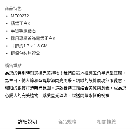
3 期 0 利率 每期
NT$66
21家銀行
商品特色
6 期 0 利率 每期
NT$33
21家銀行
合作金庫商業銀行
第一商業銀行
MF00272
華南商業銀行
彰化商業銀行
12 期 0 利率 每期
NT$16
21家銀行
合作金庫商業銀行
第一商業銀行
精鍍正白K
上海商業儲蓄銀行
台北富邦商業銀行
華南商業銀行
彰化商業銀行
24 期 0 利率 每期
NT$8
20家銀行
合作金庫商業銀行
第一商業銀行
國泰世華商業銀行
兆豐國際商業銀行
半寶等級鋯石
上海商業儲蓄銀行
台北富邦商業銀行
華南商業銀行
彰化商業銀行
臺灣中小企業銀行
台中商業銀行
合作金庫商業銀行
第一商業銀行
採用專櫃首飾電鍍正白K
超商取貨付款
國泰世華商業銀行
兆豐國際商業銀行
上海商業儲蓄銀行
台北富邦商業銀行
匯豐（台灣）商業銀行
華泰商業銀行
華南商業銀行
彰化商業銀行
臺灣中小企業銀行
台中商業銀行
耳飾約1.7 x 1.8 CM
國泰世華商業銀行
兆豐國際商業銀行
聯邦商業銀行
遠東國際商業銀行
LINE Pay
上海商業儲蓄銀行
台北富邦商業銀行
匯豐（台灣）商業銀行
華泰商業銀行
環保包裝無禮盒
臺灣中小企業銀行
台中商業銀行
元大商業銀行
永豐商業銀行
兆豐國際商業銀行
臺灣中小企業銀行
聯邦商業銀行
遠東國際商業銀行
匯豐（台灣）商業銀行
華泰商業銀行
Apple Pay
玉山商業銀行
星展（台灣）商業銀行
台中商業銀行
匯豐（台灣）商業銀行
元大商業銀行
永豐商業銀行
銷售重點
聯邦商業銀行
遠東國際商業銀行
台新國際商業銀行
中國信託商業銀行
華泰商業銀行
聯邦商業銀行
玉山商業銀行
星展（台灣）商業銀行
街口支付
為您的特別時刻選擇完美禮物！我們自豪地推薦五角星造型耳環，
元大商業銀行
永豐商業銀行
台灣樂天信用卡公司
遠東國際商業銀行
元大商業銀行
台新國際商業銀行
中國信託商業銀行
玉山商業銀行
星展（台灣）商業銀行
為生日、情人節和聖誕增添閃亮風采。精緻的設計展現無限愛意，
永豐商業銀行
玉山商業銀行
台灣樂天信用卡公司
悠遊付
台新國際商業銀行
中國信託商業銀行
耀眼的銀質打造時尚氛圍。這款獨特耳環結合美感與意義，成為您
星展（台灣）商業銀行
台新國際商業銀行
台灣樂天信用卡公司
中國信託商業銀行
台灣樂天信用卡公司
Google Pay
心愛人的完美禮物。感受星光璀璨，贈送閃耀永恆的祝福。
全盈+PAY
AFTEE先享後付
詳細說明
商品規格
相關推薦
相關說明
【關於「AFTEE先享後付」】