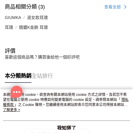
３．未成年的使用者請事先徵得法定代理人或監護人之同意方可使用
商品相關分類 (3)
免運費
查看全部
「AFTEE先享後付」，若未經同意申辦者引起之損失，本公司不負相關責
任。
GIUMKA
淑女款耳環
郵局掛號
４．使用「AFTEE先享後付」時，將依據個別帳號之用戶狀況，依本公司即
時審查核予不同之上限額度；若仍有額度不足之情形，本公司將視審查結果
免運費
耳環
精鍍K金飾 耳環
請求用戶進行身份認證。
５．嚴禁一人註冊多個帳號或使用他人資訊註冊。若發現惡意使用之情形，
機車快遞(限大台北地區運費到付) 下單後請聯絡LINE官方帳號 @gi
恩沛科技股份有限公司將有權停止該用戶之使用額度並採取法律行動。
umka
評價
免運費
喜歡這個商品嗎？購買後給他一個好評吧
黑貓到付(離島不適用)
免運費
本分類熱銷
全站排行
海外宅配
查看運費
本網站中使用 cookie，欲查詢有關本網站使用 cookie 方式之詳情，及若您不希
熱門標籤
望在電腦上使用 cookie 時應如何變更電腦的 cookie 設定，請參閱本網站「
隱私
權條款
」之 Cookie 聲明。您繼續使用本網站即表示您同意本公司得按本網站使
用條款之 Cookie 聲明使用 cookie。
了解更多 >
我知道了