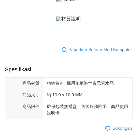
Bank Antarabangsa
Bank CTBC
Deskripsi
Taishin
Pertama, Mengenai Perkhidmatan AFTEE Beli Sekarang Bayar Kemudian
Syarikat Kad Kredit
Pemindahan ATM
1. Dengan memilih AFTEE sebagai kaedah pembayaran, mesej
Rakuten Taiwan
pengesahan AFTEE akan muncul.
Tunai semasa Penghantaran
2. Anda boleh meneruskan pembayaran selepas pengesahan SMS.
3. Tiada bayaran diperlukan apabila pesanan disahkan. Produk akan
dihantar ke alamat yang ditetapkan.
Pilihan Penghantaran
4. Setelah pesanan disahkan, anda akan menerima SMS pembayaran
manakala ahli aplikasi akan menerima pemberitahuan tolak aplikasi
Paparkan Butiran Mod Komputer
全家取貨付款
AFTEE.
Penghantaran percuma
5. Tiada bayaran diperlukan apabila anda menerima produk. Sila buat
pembayaran di empat kedai serbaneka utama, ATM atau perbankan
Spesifikasi
付款後全家取貨
dalam talian dengan SMS pembayaran atau pemberitahuan tolak aplikasi
AFTEE.
Penghantaran percuma
商品材質
精鍍黃K、採用施華洛世奇元素水晶
Sila ambil perhatian bahawa tempoh pembayaran adalah 14 hari. Walau
7-11取貨付款
bagaimanapun, bagi mereka yang telah memuat turun Aplikasi AFTEE
商品尺寸
約 10.0 x 10.0 MM
Penghantaran percuma
dan mendaftar sebagai ahli AFTEE boleh menikmati tempoh pembayaran
sehingga 45 hari.
商品附件
環保包裝無禮盒、售後服務回函、商品使用
付款後7-11取貨
說明卡
Tempoh pembayaran dikira dari masa kedai meminta pembayaran anda,
Penghantaran percuma
ditambah dengan bilangan hari yang boleh dilanjutkan oleh AFTEE. Anda
boleh melanjutkan tempoh pembayaran anda sebelum anda menerima
Sokongan
7-11取貨(快速到店)
pesanan. Walau bagaimanapun, tiada jaminan bahawa anda boleh