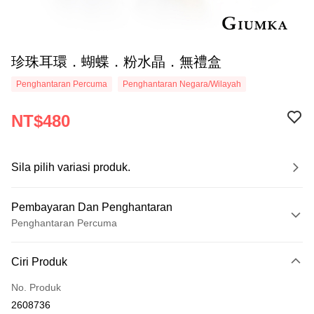
珍珠耳環．蝴蝶．粉水晶．無禮盒
Penghantaran Percuma
Penghantaran Negara/Wilayah
NT$480
Sila pilih variasi produk.
Pembayaran Dan Penghantaran
Penghantaran Percuma
Kaedah Pembayaran
Ciri Produk
Kad Kredit (Bayaran Penuh)
No. Produk
Ansuran Kad Kredit
2608736