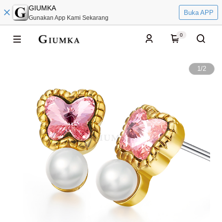
GIUMKA
Buka APP
Gunakan App Kami Sekarang
0
1
/
2