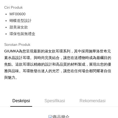
3 ansuran pada kadar faedah 0,
NT$160
setiap ansuran
Ciri Produk
21 Bank
6 ansuran pada kadar faedah 0,
NT$80
setiap
Taiwan Cooperative Bank
Bank Komersial Pertama
MF00600
Hua Nan Commercial
Chang Hwa Commercial
ansuran
21 Bank
Bank
Bank
蝴蝶造型設計
12 ansuran pada kadar faedah 0,
NT$40
setiap ansuran
Taiwan Cooperative Bank
Bank Komersial Pertama
The Shanghai
Bank Komersial Taipei
甜美淑女款
Hua Nan Commercial Bank
Chang Hwa Commercial Bank
21 Bank
24 ansuran pada kadar faedah 0,
NT$20
setiap
Taiwan Cooperative Bank
Bank Komersial Pertama
Commercial & Savings
Fubon
環保包裝無禮盒
The Shanghai Commercial &
Bank Komersial Taipei Fubon
Hua Nan Commercial
Chang Hwa Commercial
ansuran
Bank
20 Bank
Savings Bank
Bank
Bank
Bank Cathay United
Mega International
Sorotan Produk
Taiwan Cooperative Bank
Bank Komersial Pertama
Bank Cathay United
Mega International Commercial
Pengambilan di Kedai Serbaneka
The Shanghai
Bank Komersial Taipei
Commercial Bank
Hua Nan Commercial Bank
Chang Hwa Commercial Bank
GIUMKA為您呈現最新的淑女款耳環系列，其中採用施華洛世奇元
Bank
Commercial & Savings
Fubon
Taiwan Business Bank
Taichung Commercial
LINE Pay
The Shanghai Commercial &
Bank Komersial Taipei Fubon
Taiwan Business Bank
Taichung Commercial Bank
素水晶設計耳環。與時尚完美結合，讓您在送禮物時成為最矚目的
Bank
Bank
Savings Bank
HSBC Bank (Taiwan) Limited
Hwatai Bank
焦點。這款耳環以精緻的設計和高品質的材料製成，展現出您的優
Bank Cathay United
Mega International
HSBC Bank (Taiwan)
Hwatai Bank
Apple Pay
Mega International Commercial
Taiwan Business Bank
Union Bank of Taiwan
Far Eastern International Bank
Commercial Bank
Limited
雅與品味。耳環散發出迷人的光芒，讓您在任何場合都閃耀著自信
Bank
Yuanta Commercial Bank
Bank SinoPac
Taiwan Business Bank
Taichung Commercial
Union Bank of Taiwan
Far Eastern International
JKOPAY
與魅力。
Taichung Commercial Bank
HSBC Bank (Taiwan) Limited
Bank Komersial E.SUN
DBS Bank
Bank
Bank
Hwatai Bank
Union Bank of Taiwan
Bank Antarabangsa Taishin
Bank CTBC
Easy Wallet
HSBC Bank (Taiwan)
Hwatai Bank
Yuanta Commercial Bank
Bank SinoPac
Far Eastern International Bank
Yuanta Commercial Bank
Syarikat Kad Kredit Rakuten
Limited
Bank Komersial E.SUN
DBS Bank
Bank SinoPac
Bank Komersial E.SUN
Google Pay
Taiwan
Union Bank of Taiwan
Far Eastern International
Bank Antarabangsa
Bank CTBC
DBS Bank
Deskripsi
Spesifikasi
Bank Antarabangsa Taishin
Rekomendasi
Bank
Taishin
Plus PAY
Bank CTBC
Syarikat Kad Kredit Rakuten
Yuanta Commercial Bank
Bank SinoPac
Syarikat Kad Kredit
Taiwan
Bank Komersial E.SUN
DBS Bank
Rakuten Taiwan
AFTEE