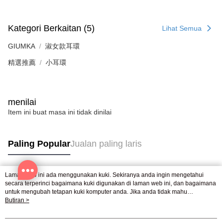
Penghantaran percuma
menerima pesanan anda semasa tempoh pembayaran (cth.: produk
prapesanan atau produk yang mungkin mengambil masa yang lebih
黑貓宅急便-(離島請自行填寫住址)
lama untuk dihantar). Oleh itu, anda dikehendaki membuat pembayaran
Kategori Berkaitan (5)
kepada AFTEE dalam tempoh sama ada anda menerima pesanan.
Lihat Semua
Penghantaran percuma
Kedua, Sekatan Pembayaran
GIUMKA
淑女款耳環
郵局掛號
1. Jumlah yang diperakui untuk pengguna kali pertama boleh sehingga
精選推薦
小耳環
Penghantaran percuma
NT$10,000. Amaun diperakui sebenar yang diluluskan akan berdasarkan
keputusan pensijilan dan semakan oleh AFTEE.
2. Amaun perbelanjaan minimum mestilah lebih besar daripada NT$20.
機車快遞(限大台北地區運費到付) 下單後請聯絡LINE官方帳號 @gi
3. Pada masa ini hanya tersedia untuk ahli Taiwan.
umka
menilai
Penghantaran percuma
Ketiga, Syarat Perkhidmatan
Item ini buat masa ini tidak dinilai
Perkhidmatan AFTEE Beli Sekarang Bayar Kemudian disediakan oleh NP
黑貓到付(離島不適用)
Taiwan, Inc. dan AFTEE akan membuat bil kepada pengguna. AFTEE
akan menggunakan data peribadi yang dikumpul (termasuk nama
Penghantaran percuma
Paling Popular
Jualan paling laris
pembeli, no. telefon, nama penerima, no. telefon, alamat penerima) untuk
penggunaan perkhidmatan. Sila rujuk kepada "Penyata Pengumpulan
海外宅配
Kadar Penghantaran
Data Peribadi, Pemprosesan, Penggunaan"
(https://aftee.tw/privacypolicy/
) untuk maklumat lanjut.
Laman web ini ada menggunakan kuki. Sekiranya anda ingin mengetahui
Tag Popular
secara terperinci bagaimana kuki digunakan di laman web ini, dan bagaimana
Jumlah yang diperakui untuk pengguna kali pertama yang lulus
untuk mengubah tetapan kuki komputer anda. Jika anda tidak mahu
kelulusan boleh sehingga NT$10,000. Jika pengguna tidak membuat
menggunakan kuki di komputer anda, sila rujuk penerangan mengenai kuki.
Butiran >
pembayaran dalam tempoh tersebut, yuran pembayaran lewat sebanyak
Dasar Privasi
Laman web ini ada menggunakan kuki. Sekiranya anda ingin
20% setahun akan dikenakan. Pengguna bawah umur dikehendaki
mengetahui secara terperinci bagaimana kuki digunakan di laman web ini,