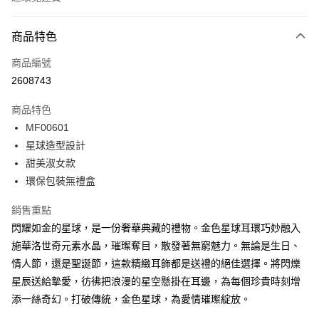
付款方式
商品特色
信用卡一次付款
商品編號
信用卡分期付款
2608743
3 期 0 利率 每期
NT$66
21家銀行
商品特色
6 期 0 利率 每期
NT$33
21家銀行
合作金庫商業銀行
第一商業銀行
MF00601
華南商業銀行
彰化商業銀行
12 期 0 利率 每期
NT$16
21家銀行
合作金庫商業銀行
第一商業銀行
星球造型設計
上海商業儲蓄銀行
台北富邦商業銀行
華南商業銀行
彰化商業銀行
24 期 0 利率 每期
NT$8
20家銀行
合作金庫商業銀行
第一商業銀行
國泰世華商業銀行
兆豐國際商業銀行
甜美淑女款
上海商業儲蓄銀行
台北富邦商業銀行
華南商業銀行
彰化商業銀行
臺灣中小企業銀行
台中商業銀行
合作金庫商業銀行
第一商業銀行
環保包裝無禮盒
超商取貨付款
國泰世華商業銀行
兆豐國際商業銀行
上海商業儲蓄銀行
台北富邦商業銀行
匯豐（台灣）商業銀行
華泰商業銀行
華南商業銀行
彰化商業銀行
臺灣中小企業銀行
台中商業銀行
國泰世華商業銀行
兆豐國際商業銀行
聯邦商業銀行
遠東國際商業銀行
LINE Pay
上海商業儲蓄銀行
台北富邦商業銀行
銷售重點
匯豐（台灣）商業銀行
華泰商業銀行
臺灣中小企業銀行
台中商業銀行
元大商業銀行
永豐商業銀行
兆豐國際商業銀行
臺灣中小企業銀行
閃耀如金的星球，是一份奢華典藏的禮物。金色星球耳環巧妙融入
聯邦商業銀行
遠東國際商業銀行
匯豐（台灣）商業銀行
華泰商業銀行
Apple Pay
玉山商業銀行
星展（台灣）商業銀行
台中商業銀行
匯豐（台灣）商業銀行
元大商業銀行
永豐商業銀行
施華洛世奇元素水晶，璀璨奪目，散發著無窮魅力。無論是生日、
聯邦商業銀行
遠東國際商業銀行
台新國際商業銀行
中國信託商業銀行
華泰商業銀行
聯邦商業銀行
玉山商業銀行
星展（台灣）商業銀行
街口支付
情人節，還是聖誕節，這款精緻耳飾都是送禮的絕佳選擇。將閃爍
元大商業銀行
永豐商業銀行
台灣樂天信用卡公司
遠東國際商業銀行
元大商業銀行
台新國際商業銀行
中國信託商業銀行
玉山商業銀行
星展（台灣）商業銀行
星辰送給摯愛，彷彿把浪漫的星空懸掛在耳邊，為每個珍貴時刻增
永豐商業銀行
玉山商業銀行
台灣樂天信用卡公司
悠遊付
台新國際商業銀行
中國信託商業銀行
添一絲奇幻。打破傳統，金色星球，為愛情璀璨綻放。
星展（台灣）商業銀行
台新國際商業銀行
台灣樂天信用卡公司
中國信託商業銀行
台灣樂天信用卡公司
Google Pay