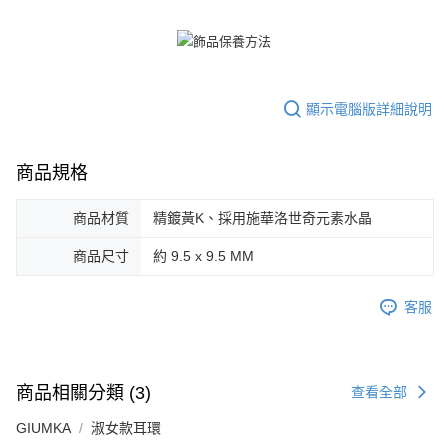
免運費
【注意事項】
１．透過由恩沛科技股份有限公司提供之「AFTEE先享後付」服務完成之交
7-11取貨(快速到店)
易，需依本服務之必要範圍內提供個人資料，並將交易相關給付款項請求債
權轉讓予恩沛科技股份有限公司。
免運費
２．關於個人資料處理事宜，請瀏覽以下網址：
顯示電腦版詳細說明
https://aftee.tw/terms/#terms3
黑貓宅急便-(離島請自行填寫住址)
３．未成年的使用者請事先徵得法定代理人或監護人之同意方可使用
免運費
「AFTEE先享後付」，若未經同意申辦者引起之損失，本公司不負相關責
商品規格
任。
郵局掛號
４．使用「AFTEE先享後付」時，將依據個別帳號之用戶狀況，依本公司即
時審查核予不同之上限額度；若仍有額度不足之情形，本公司將視審查結果
免運費
商品材質
精鍍黃K、採用施華洛世奇元素水晶
請求用戶進行身份認證。
５．嚴禁一人註冊多個帳號或使用他人資訊註冊。若發現惡意使用之情形，
機車快遞(限大台北地區運費到付) 下單後請聯絡LINE官方帳號 @gi
商品尺寸
約 9.5 x 9.5 MM
恩沛科技股份有限公司將有權停止該用戶之使用額度並採取法律行動。
umka
免運費
客服
黑貓到付(離島不適用)
免運費
商品相關分類 (3)
查看全部
海外宅配
查看運費
GIUMKA
淑女款耳環