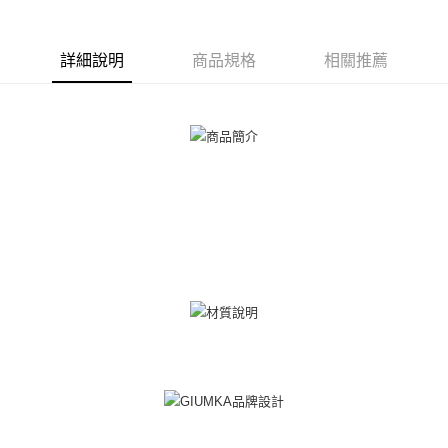
全盈+PAY
詳細說明
商品規格
相關推薦
AFTEE先享後付
相關說明
【關於「AFTEE先享後付」】
ATM付款
AFTEE先享後付是「在收到商品之後才付款」的支付方式。 讓您購物簡單
便利好安心！
貨到付款
１．簡單：不需註冊會員、不需綁卡、不需儲值。
２．便利：只要手機號碼，簡訊認證，即可結帳。
３．安心：先確認商品／服務後，再付款。
運送方式
【「AFTEE先享後付」結帳流程】
全家取貨付款
１．於結帳方式選擇「AFTEE先享後付」後，將跳轉至「AFTEE先享後付」
免運費
結帳頁面，進行簡訊認證並確認金額後，即可完成結帳。
２．訂單成立數日內，您將收到繳費通知簡訊。
付款後全家取貨
３．收到繳費通知簡訊後14天內，點擊此簡訊中的連結，可透過四大超商／
ATM／網路銀行／等多元方式進行付款，方視為交易完成。
免運費
※ 請注意：結帳手續完成當下不需立刻繳費，但若您需要取消訂單，請聯絡
購買商品的店家。未經商家同意取消之訂單仍視為有效，需透過AFTEE先享
7-11取貨付款
後付繳納相關費用。
免運費
※ 交易是否成功請以「AFTEE先享後付 」之結帳頁面顯示為準，若有關於
是否繳費成功／繳費後需取消欲退款等相關疑問，請聯繫「AFTEE先享後付
客戶支援中心」
https://netprotections.freshdesk.com/support/home
付款後7-11取貨