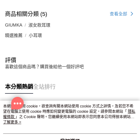
３．未成年的使用者請事先徵得法定代理人或監護人之同意方可使用
免運費
「AFTEE先享後付」，若未經同意申辦者引起之損失，本公司不負相關責
商品相關分類 (5)
查看全部
任。
郵局掛號
４．使用「AFTEE先享後付」時，將依據個別帳號之用戶狀況，依本公司即
GIUMKA
淑女款耳環
時審查核予不同之上限額度；若仍有額度不足之情形，本公司將視審查結果
免運費
請求用戶進行身份認證。
精選推薦
小耳環
５．嚴禁一人註冊多個帳號或使用他人資訊註冊。若發現惡意使用之情形，
機車快遞(限大台北地區運費到付) 下單後請聯絡LINE官方帳號 @gi
恩沛科技股份有限公司將有權停止該用戶之使用額度並採取法律行動。
umka
免運費
評價
黑貓到付(離島不適用)
喜歡這個商品嗎？購買後給他一個好評吧
免運費
本分類熱銷
全站排行
海外宅配
查看運費
本網站中使用 cookie，欲查詢有關本網站使用 cookie 方式之詳情，及若您不希
熱門標籤
望在電腦上使用 cookie 時應如何變更電腦的 cookie 設定，請參閱本網站「
隱私
權條款
」之 Cookie 聲明。您繼續使用本網站即表示您同意本公司得按本網站使
用條款之 Cookie 聲明使用 cookie。
了解更多 >