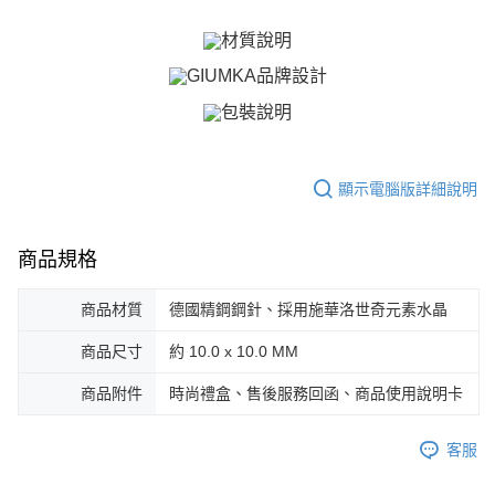
ATM付款
AFTEE先享後付是「在收到商品之後才付款」的支付方式。 讓您購物簡單
便利好安心！
貨到付款
１．簡單：不需註冊會員、不需綁卡、不需儲值。
２．便利：只要手機號碼，簡訊認證，即可結帳。
３．安心：先確認商品／服務後，再付款。
運送方式
【「AFTEE先享後付」結帳流程】
全家取貨付款
１．於結帳方式選擇「AFTEE先享後付」後，將跳轉至「AFTEE先享後付」
免運費
結帳頁面，進行簡訊認證並確認金額後，即可完成結帳。
２．訂單成立數日內，您將收到繳費通知簡訊。
顯示電腦版詳細說明
付款後全家取貨
３．收到繳費通知簡訊後14天內，點擊此簡訊中的連結，可透過四大超商／
ATM／網路銀行／等多元方式進行付款，方視為交易完成。
免運費
※ 請注意：結帳手續完成當下不需立刻繳費，但若您需要取消訂單，請聯絡
商品規格
購買商品的店家。未經商家同意取消之訂單仍視為有效，需透過AFTEE先享
7-11取貨付款
後付繳納相關費用。
免運費
※ 交易是否成功請以「AFTEE先享後付 」之結帳頁面顯示為準，若有關於
商品材質
德國精鋼鋼針、採用施華洛世奇元素水晶
是否繳費成功／繳費後需取消欲退款等相關疑問，請聯繫「AFTEE先享後付
客戶支援中心」
https://netprotections.freshdesk.com/support/home
付款後7-11取貨
商品尺寸
約 10.0 x 10.0 MM
免運費
【注意事項】
商品附件
時尚禮盒、售後服務回函、商品使用說明卡
１．透過由恩沛科技股份有限公司提供之「AFTEE先享後付」服務完成之交
7-11取貨(快速到店)
易，需依本服務之必要範圍內提供個人資料，並將交易相關給付款項請求債
權轉讓予恩沛科技股份有限公司。
免運費
客服
２．關於個人資料處理事宜，請瀏覽以下網址：
https://aftee.tw/terms/#terms3
黑貓宅急便-(離島請自行填寫住址)