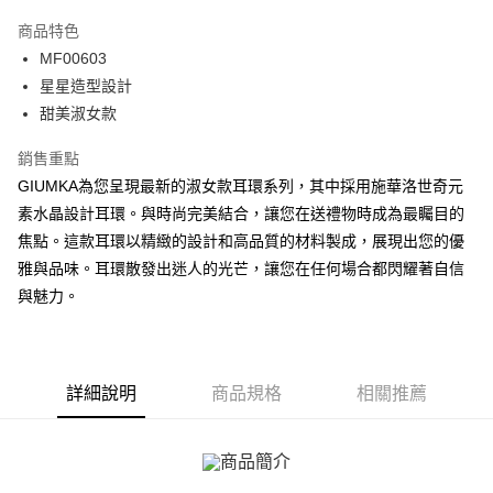
3 期 0 利率 每期
NT$196
21家銀行
商品特色
6 期 0 利率 每期
NT$98
21家銀行
合作金庫商業銀行
第一商業銀行
MF00603
華南商業銀行
彰化商業銀行
12 期 0 利率 每期
NT$49
21家銀行
合作金庫商業銀行
第一商業銀行
星星造型設計
上海商業儲蓄銀行
台北富邦商業銀行
華南商業銀行
彰化商業銀行
24 期 0 利率 每期
NT$24
20家銀行
合作金庫商業銀行
第一商業銀行
國泰世華商業銀行
兆豐國際商業銀行
甜美淑女款
上海商業儲蓄銀行
台北富邦商業銀行
華南商業銀行
彰化商業銀行
臺灣中小企業銀行
台中商業銀行
合作金庫商業銀行
第一商業銀行
超商取貨付款
國泰世華商業銀行
兆豐國際商業銀行
上海商業儲蓄銀行
台北富邦商業銀行
銷售重點
匯豐（台灣）商業銀行
華泰商業銀行
華南商業銀行
彰化商業銀行
臺灣中小企業銀行
台中商業銀行
國泰世華商業銀行
兆豐國際商業銀行
聯邦商業銀行
遠東國際商業銀行
LINE Pay
上海商業儲蓄銀行
台北富邦商業銀行
GIUMKA為您呈現最新的淑女款耳環系列，其中採用施華洛世奇元
匯豐（台灣）商業銀行
華泰商業銀行
臺灣中小企業銀行
台中商業銀行
元大商業銀行
永豐商業銀行
兆豐國際商業銀行
臺灣中小企業銀行
素水晶設計耳環。與時尚完美結合，讓您在送禮物時成為最矚目的
聯邦商業銀行
遠東國際商業銀行
匯豐（台灣）商業銀行
華泰商業銀行
Apple Pay
玉山商業銀行
星展（台灣）商業銀行
台中商業銀行
匯豐（台灣）商業銀行
元大商業銀行
永豐商業銀行
焦點。這款耳環以精緻的設計和高品質的材料製成，展現出您的優
聯邦商業銀行
遠東國際商業銀行
台新國際商業銀行
中國信託商業銀行
華泰商業銀行
聯邦商業銀行
玉山商業銀行
星展（台灣）商業銀行
街口支付
雅與品味。耳環散發出迷人的光芒，讓您在任何場合都閃耀著自信
元大商業銀行
永豐商業銀行
台灣樂天信用卡公司
遠東國際商業銀行
元大商業銀行
台新國際商業銀行
中國信託商業銀行
玉山商業銀行
星展（台灣）商業銀行
與魅力。
永豐商業銀行
玉山商業銀行
台灣樂天信用卡公司
悠遊付
台新國際商業銀行
中國信託商業銀行
星展（台灣）商業銀行
台新國際商業銀行
台灣樂天信用卡公司
中國信託商業銀行
台灣樂天信用卡公司
Google Pay
全盈+PAY
詳細說明
商品規格
相關推薦
AFTEE先享後付
相關說明
【關於「AFTEE先享後付」】