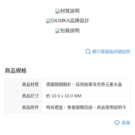
ATM付款
AFTEE先享後付是「在收到商品之後才付款」的支付方式。 讓您購物簡單
便利好安心！
貨到付款
１．簡單：不需註冊會員、不需綁卡、不需儲值。
２．便利：只要手機號碼，簡訊認證，即可結帳。
３．安心：先確認商品／服務後，再付款。
運送方式
【「AFTEE先享後付」結帳流程】
全家取貨付款
１．於結帳方式選擇「AFTEE先享後付」後，將跳轉至「AFTEE先享後付」
免運費
結帳頁面，進行簡訊認證並確認金額後，即可完成結帳。
２．訂單成立數日內，您將收到繳費通知簡訊。
顯示電腦版詳細說明
付款後全家取貨
３．收到繳費通知簡訊後14天內，點擊此簡訊中的連結，可透過四大超商／
ATM／網路銀行／等多元方式進行付款，方視為交易完成。
免運費
※ 請注意：結帳手續完成當下不需立刻繳費，但若您需要取消訂單，請聯絡
商品規格
購買商品的店家。未經商家同意取消之訂單仍視為有效，需透過AFTEE先享
7-11取貨付款
後付繳納相關費用。
免運費
※ 交易是否成功請以「AFTEE先享後付 」之結帳頁面顯示為準，若有關於
商品材質
德國精鋼鋼針、採用施華洛世奇元素水晶
是否繳費成功／繳費後需取消欲退款等相關疑問，請聯繫「AFTEE先享後付
客戶支援中心」
https://netprotections.freshdesk.com/support/home
付款後7-11取貨
商品尺寸
約 10.0 x 10.0 MM
免運費
【注意事項】
商品附件
時尚禮盒、售後服務回函、商品使用說明卡
１．透過由恩沛科技股份有限公司提供之「AFTEE先享後付」服務完成之交
7-11取貨(快速到店)
易，需依本服務之必要範圍內提供個人資料，並將交易相關給付款項請求債
權轉讓予恩沛科技股份有限公司。
免運費
客服
２．關於個人資料處理事宜，請瀏覽以下網址：
https://aftee.tw/terms/#terms3
黑貓宅急便-(離島請自行填寫住址)