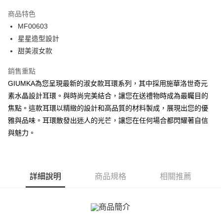
3 期 0 利率 每期
NT$196
21家銀行
商品特色
6 期 0 利率 每期
NT$98
21家銀行
合作金庫商業銀行
第一商業銀行
MF00603
華南商業銀行
彰化商業銀行
12 期 0 利率 每期
NT$49
21家銀行
合作金庫商業銀行
第一商業銀行
星星造型設計
上海商業儲蓄銀行
台北富邦商業銀行
華南商業銀行
彰化商業銀行
24 期 0 利率 每期
NT$24
20家銀行
合作金庫商業銀行
第一商業銀行
國泰世華商業銀行
兆豐國際商業銀行
甜美淑女款
上海商業儲蓄銀行
台北富邦商業銀行
華南商業銀行
彰化商業銀行
臺灣中小企業銀行
台中商業銀行
合作金庫商業銀行
第一商業銀行
超商取貨付款
國泰世華商業銀行
兆豐國際商業銀行
上海商業儲蓄銀行
台北富邦商業銀行
銷售重點
匯豐（台灣）商業銀行
華泰商業銀行
華南商業銀行
彰化商業銀行
臺灣中小企業銀行
台中商業銀行
國泰世華商業銀行
兆豐國際商業銀行
聯邦商業銀行
遠東國際商業銀行
LINE Pay
上海商業儲蓄銀行
台北富邦商業銀行
GIUMKA為您呈現最新的淑女款耳環系列，其中採用施華洛世奇元
匯豐（台灣）商業銀行
華泰商業銀行
臺灣中小企業銀行
台中商業銀行
元大商業銀行
永豐商業銀行
兆豐國際商業銀行
臺灣中小企業銀行
素水晶設計耳環。與時尚完美結合，讓您在送禮物時成為最矚目的
聯邦商業銀行
遠東國際商業銀行
匯豐（台灣）商業銀行
華泰商業銀行
Apple Pay
玉山商業銀行
星展（台灣）商業銀行
台中商業銀行
匯豐（台灣）商業銀行
元大商業銀行
永豐商業銀行
焦點。這款耳環以精緻的設計和高品質的材料製成，展現出您的優
聯邦商業銀行
遠東國際商業銀行
台新國際商業銀行
中國信託商業銀行
華泰商業銀行
聯邦商業銀行
玉山商業銀行
星展（台灣）商業銀行
街口支付
雅與品味。耳環散發出迷人的光芒，讓您在任何場合都閃耀著自信
元大商業銀行
永豐商業銀行
台灣樂天信用卡公司
遠東國際商業銀行
元大商業銀行
台新國際商業銀行
中國信託商業銀行
玉山商業銀行
星展（台灣）商業銀行
與魅力。
永豐商業銀行
玉山商業銀行
台灣樂天信用卡公司
悠遊付
台新國際商業銀行
中國信託商業銀行
星展（台灣）商業銀行
台新國際商業銀行
台灣樂天信用卡公司
中國信託商業銀行
台灣樂天信用卡公司
Google Pay
全盈+PAY
詳細說明
商品規格
相關推薦
AFTEE先享後付
相關說明
【關於「AFTEE先享後付」】