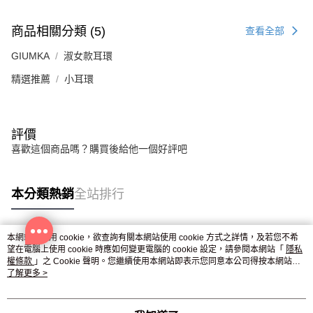
３．未成年的使用者請事先徵得法定代理人或監護人之同意方可使用
免運費
「AFTEE先享後付」，若未經同意申辦者引起之損失，本公司不負相關責
商品相關分類 (5)
查看全部
任。
郵局掛號
４．使用「AFTEE先享後付」時，將依據個別帳號之用戶狀況，依本公司即
GIUMKA
淑女款耳環
時審查核予不同之上限額度；若仍有額度不足之情形，本公司將視審查結果
免運費
請求用戶進行身份認證。
精選推薦
小耳環
５．嚴禁一人註冊多個帳號或使用他人資訊註冊。若發現惡意使用之情形，
機車快遞(限大台北地區運費到付) 下單後請聯絡LINE官方帳號 @gi
恩沛科技股份有限公司將有權停止該用戶之使用額度並採取法律行動。
umka
免運費
評價
黑貓到付(離島不適用)
喜歡這個商品嗎？購買後給他一個好評吧
免運費
本分類熱銷
全站排行
海外宅配
查看運費
本網站中使用 cookie，欲查詢有關本網站使用 cookie 方式之詳情，及若您不希
熱門標籤
望在電腦上使用 cookie 時應如何變更電腦的 cookie 設定，請參閱本網站「
隱私
權條款
」之 Cookie 聲明。您繼續使用本網站即表示您同意本公司得按本網站使
用條款之 Cookie 聲明使用 cookie。
了解更多 >