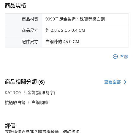
３．未成年的使用者請事先徵得法定代理人或監護人之同意方可使用
商品規格
免運費
「AFTEE先享後付」，若未經同意申辦者引起之損失，本公司不負相關責
任。
郵局掛號
商品材質
9999千足金製造、珠寶等級白鋼
４．使用「AFTEE先享後付」時，將依據個別帳號之用戶狀況，依本公司即
時審查核予不同之上限額度；若仍有額度不足之情形，本公司將視審查結果
免運費
請求用戶進行身份認證。
商品尺寸
約 2.8 x 2.1 x 0.4 CM
５．嚴禁一人註冊多個帳號或使用他人資訊註冊。若發現惡意使用之情形，
機車快遞(限大台北地區運費到付) 下單後請聯絡LINE官方帳號 @gi
恩沛科技股份有限公司將有權停止該用戶之使用額度並採取法律行動。
配件尺寸
白鋼鍊約 45.0 CM
umka
免運費
客服
黑貓到付(離島不適用)
免運費
商品相關分類 (6)
查看全部
海外宅配
查看運費
KATROY
金飾(無法刻字)
抗過敏白鋼
白鋼項鍊
評價
喜歡這個商品嗎？購買後給他一個好評吧