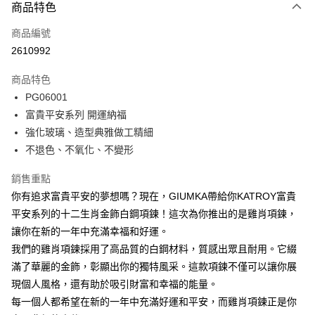
3 期 0 利率 每期
NT$993
21家銀行
商品特色
6 期 0 利率 每期
NT$496
21家銀行
合作金庫商業銀行
第一商業銀行
商品編號
華南商業銀行
彰化商業銀行
12 期 0 利率 每期
NT$248
21家銀行
合作金庫商業銀行
第一商業銀行
2610992
上海商業儲蓄銀行
台北富邦商業銀行
華南商業銀行
彰化商業銀行
24 期 0 利率 每期
NT$124
20家銀行
合作金庫商業銀行
第一商業銀行
國泰世華商業銀行
兆豐國際商業銀行
上海商業儲蓄銀行
台北富邦商業銀行
商品特色
華南商業銀行
彰化商業銀行
臺灣中小企業銀行
台中商業銀行
合作金庫商業銀行
第一商業銀行
超商取貨付款
國泰世華商業銀行
兆豐國際商業銀行
PG06001
上海商業儲蓄銀行
台北富邦商業銀行
匯豐（台灣）商業銀行
華泰商業銀行
華南商業銀行
彰化商業銀行
臺灣中小企業銀行
台中商業銀行
國泰世華商業銀行
兆豐國際商業銀行
富貴平安系列 開運納福
聯邦商業銀行
遠東國際商業銀行
LINE Pay
上海商業儲蓄銀行
台北富邦商業銀行
匯豐（台灣）商業銀行
華泰商業銀行
臺灣中小企業銀行
台中商業銀行
元大商業銀行
永豐商業銀行
強化玻璃、造型典雅做工精細
兆豐國際商業銀行
臺灣中小企業銀行
聯邦商業銀行
遠東國際商業銀行
匯豐（台灣）商業銀行
華泰商業銀行
Apple Pay
玉山商業銀行
星展（台灣）商業銀行
台中商業銀行
匯豐（台灣）商業銀行
不退色、不氧化、不變形
元大商業銀行
永豐商業銀行
聯邦商業銀行
遠東國際商業銀行
台新國際商業銀行
中國信託商業銀行
華泰商業銀行
聯邦商業銀行
玉山商業銀行
星展（台灣）商業銀行
街口支付
元大商業銀行
永豐商業銀行
台灣樂天信用卡公司
遠東國際商業銀行
元大商業銀行
銷售重點
台新國際商業銀行
中國信託商業銀行
玉山商業銀行
星展（台灣）商業銀行
永豐商業銀行
玉山商業銀行
台灣樂天信用卡公司
悠遊付
你有追求富貴平安的夢想嗎？現在，GIUMKA帶給你KATROY富貴
台新國際商業銀行
中國信託商業銀行
星展（台灣）商業銀行
台新國際商業銀行
平安系列的十二生肖金飾白鋼項鍊！這次為你推出的是雞肖項鍊，
台灣樂天信用卡公司
中國信託商業銀行
台灣樂天信用卡公司
Google Pay
讓你在新的一年中充滿幸福和好運。
全盈+PAY
我們的雞肖項鍊採用了高品質的白鋼材料，質感出眾且耐用。它綴
滿了華麗的金飾，彰顯出你的獨特風采。這款項鍊不僅可以讓你展
AFTEE先享後付
現個人風格，還有助於吸引財富和幸福的能量。
相關說明
每一個人都希望在新的一年中充滿好運和平安，而雞肖項鍊正是你
【關於「AFTEE先享後付」】