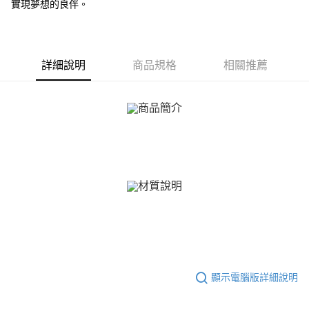
ATM付款
實現夢想的良伴。
AFTEE先享後付是「在收到商品之後才付款」的支付方式。 讓您購物簡單
便利好安心！
貨到付款
１．簡單：不需註冊會員、不需綁卡、不需儲值。
２．便利：只要手機號碼，簡訊認證，即可結帳。
３．安心：先確認商品／服務後，再付款。
運送方式
詳細說明
商品規格
相關推薦
【「AFTEE先享後付」結帳流程】
全家取貨付款
１．於結帳方式選擇「AFTEE先享後付」後，將跳轉至「AFTEE先享後付」
免運費
結帳頁面，進行簡訊認證並確認金額後，即可完成結帳。
２．訂單成立數日內，您將收到繳費通知簡訊。
付款後全家取貨
３．收到繳費通知簡訊後14天內，點擊此簡訊中的連結，可透過四大超商／
ATM／網路銀行／等多元方式進行付款，方視為交易完成。
免運費
※ 請注意：結帳手續完成當下不需立刻繳費，但若您需要取消訂單，請聯絡
購買商品的店家。未經商家同意取消之訂單仍視為有效，需透過AFTEE先享
7-11取貨付款
後付繳納相關費用。
免運費
※ 交易是否成功請以「AFTEE先享後付 」之結帳頁面顯示為準，若有關於
是否繳費成功／繳費後需取消欲退款等相關疑問，請聯繫「AFTEE先享後付
客戶支援中心」
https://netprotections.freshdesk.com/support/home
付款後7-11取貨
免運費
【注意事項】
１．透過由恩沛科技股份有限公司提供之「AFTEE先享後付」服務完成之交
7-11取貨(快速到店)
易，需依本服務之必要範圍內提供個人資料，並將交易相關給付款項請求債
顯示電腦版詳細說明
權轉讓予恩沛科技股份有限公司。
免運費
２．關於個人資料處理事宜，請瀏覽以下網址：
https://aftee.tw/terms/#terms3
黑貓宅急便-(離島請自行填寫住址)