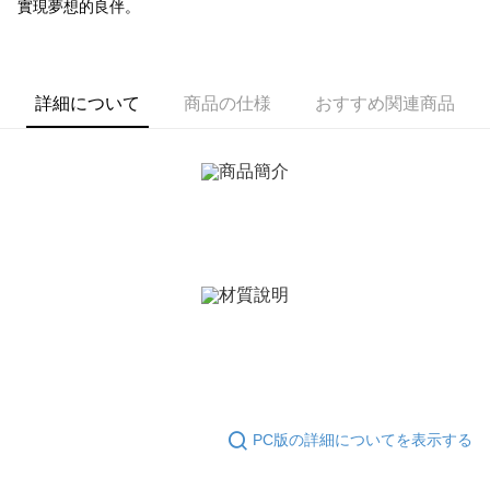
ATM払い
實現夢想的良伴。
1.お支払い方法でAFTEE代金後払いを選択すると、携帯電話認証ウィンド
ウが表示されます。
代金引換
2.SMSで認証してお支払い手続を進めてください。
3.注文するときのお支払いは不要です。商品はご指定の住所に配送されま
す。
配送方法
詳細について
商品の仕様
おすすめ関連商品
4.ご注文が完了すると、携帯に支払い通知のSMSが届きます。アプリ会員
の場合は、AFTEE アプリプッシュ通知が届きます。
全家取貨付款
5.商品受け取り時のお支払いは不要です。商品を確かめてから、SMSまた
送料無料
はアプリの通知に従って、4大コンビニ、またはATM/オンラインバンキン
グでお支払いください。
付款後全家取貨
代金納付期限は最短で 14 日以内ですので、ご注意ください。AFTEE アプ
送料無料
リをダウンロードして AFTEE 会員になるとお支払い期限を最長 45 日以内
まで延長できます。
7-11取貨付款
送料無料
お支払期限は、ショップが請求した期日と、AFTEEで延長できる日数をも
とに計算されます。AFTEEで注文すると、商品を受け取るまで支払い期限
付款後7-11取貨
を延長できますが、商品を期限内に受け取れない場合があります（例：予
約商品や商品到着日が比較的遅い商品）。そのため、商品到着の有無に関
送料無料
わらず、AFTEEで指定された期限内にお支払いください。
7-11取貨(快速到店)
二、支払い限度額
送料無料
1.初回 AFTEEを ご利用の際に、認証結果及び当社の審査の結果に基づ
PC版の詳細についてを表示する
き、限度額が設定されます。
2.決済金額は最低NT$20です。
黑貓宅急便-(離島請自行填寫住址)