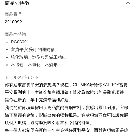
3回払い、金利0、毎回
NT$993
21行の銀行
商品の特徴
6回払い、金利0、毎回
NT$496
21行の銀行
合作金庫商業銀行
第一商業銀行
商品番号
華南商業銀行
彰化商業銀行
12回払い、金利0、毎回
NT$248
21行の銀行
合作金庫商業銀行
第一商業銀行
2610992
上海商業儲蓄銀行
台北富邦商業銀行
華南商業銀行
彰化商業銀行
24回払い、金利0、毎回
NT$124
20行の銀行
合作金庫商業銀行
第一商業銀行
国泰世華商業銀行
兆豐國際商業銀行
上海商業儲蓄銀行
台北富邦商業銀行
商品の特徴
華南商業銀行
彰化商業銀行
台湾中小企業銀行
台中商業銀行
合作金庫商業銀行
第一商業銀行
コンビニ店頭代金引換
国泰世華商業銀行
兆豐國際商業銀行
上海商業儲蓄銀行
台北富邦商業銀行
PG06001
HSBC(台湾)商業銀行
華泰商業銀行
華南商業銀行
彰化商業銀行
台湾中小企業銀行
台中商業銀行
国泰世華商業銀行
兆豐國際商業銀行
富貴平安系列 開運納福
聯邦商業銀行
遠東国際商業銀行
LINE Pay
上海商業儲蓄銀行
台北富邦商業銀行
HSBC(台湾)商業銀行
華泰商業銀行
台湾中小企業銀行
台中商業銀行
元大商業銀行
永豐商業銀行
兆豐國際商業銀行
台湾中小企業銀行
強化玻璃、造型典雅做工精細
聯邦商業銀行
遠東国際商業銀行
HSBC(台湾)商業銀行
華泰商業銀行
Apple Pay
玉山商業銀行
星展(台湾)商業銀行
台中商業銀行
HSBC(台湾)商業銀行
不退色、不氧化、不變形
元大商業銀行
永豐商業銀行
聯邦商業銀行
遠東国際商業銀行
台新國際商業銀行
中国信託商業銀行
華泰商業銀行
聯邦商業銀行
玉山商業銀行
星展(台湾)商業銀行
JKOPAY
元大商業銀行
永豐商業銀行
台湾楽天クレジットカード会社
遠東国際商業銀行
元大商業銀行
セールスポイント
台新國際商業銀行
中国信託商業銀行
玉山商業銀行
星展(台湾)商業銀行
永豐商業銀行
玉山商業銀行
台湾楽天クレジットカード会社
Easy Wallet
你有追求富貴平安的夢想嗎？現在，GIUMKA帶給你KATROY富貴
台新國際商業銀行
中国信託商業銀行
星展(台湾)商業銀行
台新國際商業銀行
平安系列的十二生肖金飾白鋼項鍊！這次為你推出的是雞肖項鍊，
台湾楽天クレジットカード会社
中国信託商業銀行
台湾楽天クレジットカード会社
Google Pay
讓你在新的一年中充滿幸福和好運。
Plus Pay
我們的雞肖項鍊採用了高品質的白鋼材料，質感出眾且耐用。它綴
滿了華麗的金飾，彰顯出你的獨特風采。這款項鍊不僅可以讓你展
AFTEE代金後払い
現個人風格，還有助於吸引財富和幸福的能量。
説明
每一個人都希望在新的一年中充滿好運和平安，而雞肖項鍊正是你
一、 AFTEE代金後払いについて