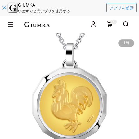
GIUMKA
アプリを起動
いますぐ公式アプリを使用する
0
1
/
9