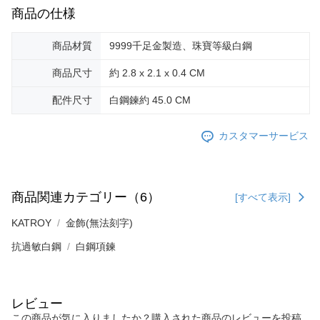
3.現在、台湾の会員のみご利用いただけます。
商品の仕様
送料無料
三、利用規約「AFTEE代金後払い」（以下当サービスという）はネットプ
郵局掛號
ロテクションズ（以下 AFTEE という）が提供し、AFTEEが代金を徴収し
商品材質
9999千足金製造、珠寶等級白鋼
ます。当サービスご利用の際に提供しなければならない個人情報（注文者
送料無料
の氏名、電話番号、受取人の氏名、電話番号、受取人住所を含むがこれに
商品尺寸
約 2.8 x 2.1 x 0.4 CM
限らない）は、AFTEEに渡され当サービスで必要な範囲内で利用されま
機車快遞(限大台北地區運費到付) 下單後請聯絡LINE官方帳號 @gi
す。AFTEEの個人情報の収集、処理、利用について、詳細はAFTEE公式ホ
配件尺寸
白鋼鍊約 45.0 CM
umka
ームページの『個人情報の収集、処理及び利用に関する声明』をご参照く
ださい（
https://aftee.tw/privacypolicy/
）。
送料無料
カスタマーサービス
AFTEEの初回ご利用の際に、審査を通過すれば、最高額がNT$10,000にな
黑貓到付(離島不適用)
ります。支払い期限を過ぎた場合、その金額に基づいて年利20%の遅延滞
送料無料
納金が加算されます。未成年の利用者は、事前に法定代理人または後見人
の同意を得ればAFTEEをご利用いただけます。
海外宅配
送料を確認
商品関連カテゴリー（6）
[すべて表示]
個人情報の処理、利用について疑問がある、または関連する法律の権利を
KATROY
金飾(無法刻字)
行使したい場合は、ネットプロテクションズ
cs_tw@netprotections.co.jp
にご連絡ください。上記に示した個人情報を、必要な購入注文書とあわせ
抗過敏白鋼
白鋼項鍊
てAFTEEにご提供いただく、またはAFTEEにあなたの個人情報の収集、処
理、利用を許可することににご同意いただけない場合は、当サービスを選
択しないでください。
レビュー
この商品が気に入りましたか？購入された商品のレビューを投稿