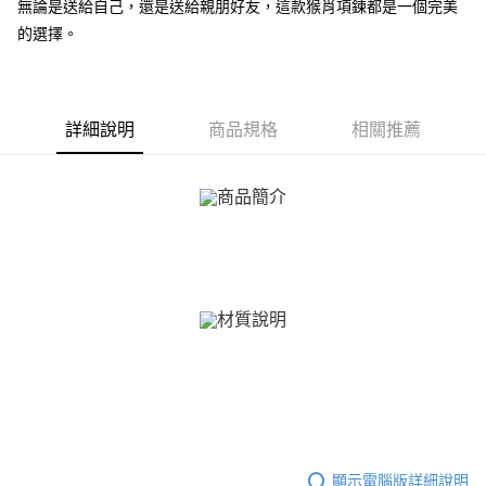
ATM付款
無論是送給自己，還是送給親朋好友，這款猴肖項鍊都是一個完美
AFTEE先享後付是「在收到商品之後才付款」的支付方式。 讓您購物簡單
便利好安心！
的選擇。
貨到付款
１．簡單：不需註冊會員、不需綁卡、不需儲值。
２．便利：只要手機號碼，簡訊認證，即可結帳。
３．安心：先確認商品／服務後，再付款。
運送方式
【「AFTEE先享後付」結帳流程】
詳細說明
商品規格
相關推薦
全家取貨付款
１．於結帳方式選擇「AFTEE先享後付」後，將跳轉至「AFTEE先享後付」
免運費
結帳頁面，進行簡訊認證並確認金額後，即可完成結帳。
２．訂單成立數日內，您將收到繳費通知簡訊。
付款後全家取貨
３．收到繳費通知簡訊後14天內，點擊此簡訊中的連結，可透過四大超商／
ATM／網路銀行／等多元方式進行付款，方視為交易完成。
免運費
※ 請注意：結帳手續完成當下不需立刻繳費，但若您需要取消訂單，請聯絡
購買商品的店家。未經商家同意取消之訂單仍視為有效，需透過AFTEE先享
7-11取貨付款
後付繳納相關費用。
免運費
※ 交易是否成功請以「AFTEE先享後付 」之結帳頁面顯示為準，若有關於
是否繳費成功／繳費後需取消欲退款等相關疑問，請聯繫「AFTEE先享後付
客戶支援中心」
https://netprotections.freshdesk.com/support/home
付款後7-11取貨
免運費
【注意事項】
１．透過由恩沛科技股份有限公司提供之「AFTEE先享後付」服務完成之交
7-11取貨(快速到店)
易，需依本服務之必要範圍內提供個人資料，並將交易相關給付款項請求債
權轉讓予恩沛科技股份有限公司。
免運費
２．關於個人資料處理事宜，請瀏覽以下網址：
https://aftee.tw/terms/#terms3
黑貓宅急便-(離島請自行填寫住址)
顯示電腦版詳細說明