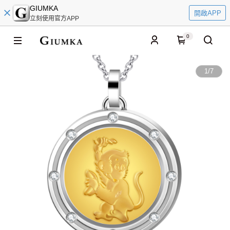
GIUMKA
開啟APP
立刻使用官方APP
0
1
/
7