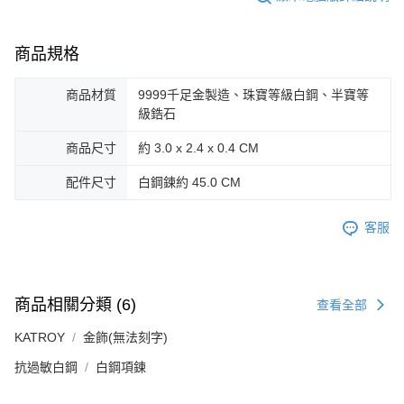
３．未成年的使用者請事先徵得法定代理人或監護人之同意方可使用
免運費
「AFTEE先享後付」，若未經同意申辦者引起之損失，本公司不負相關責
任。
商品規格
郵局掛號
４．使用「AFTEE先享後付」時，將依據個別帳號之用戶狀況，依本公司即
時審查核予不同之上限額度；若仍有額度不足之情形，本公司將視審查結果
免運費
請求用戶進行身份認證。
商品材質
9999千足金製造、珠寶等級白鋼、半寶等
５．嚴禁一人註冊多個帳號或使用他人資訊註冊。若發現惡意使用之情形，
機車快遞(限大台北地區運費到付) 下單後請聯絡LINE官方帳號 @gi
級鋯石
恩沛科技股份有限公司將有權停止該用戶之使用額度並採取法律行動。
umka
商品尺寸
約 3.0 x 2.4 x 0.4 CM
免運費
配件尺寸
白鋼鍊約 45.0 CM
黑貓到付(離島不適用)
免運費
客服
海外宅配
查看運費
商品相關分類 (6)
查看全部
KATROY
金飾(無法刻字)
抗過敏白鋼
白鋼項鍊