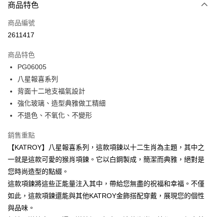
3 期 0 利率 每期
NT$993
21家銀行
商品特色
6 期 0 利率 每期
NT$496
21家銀行
合作金庫商業銀行
第一商業銀行
商品編號
華南商業銀行
彰化商業銀行
12 期 0 利率 每期
NT$248
21家銀行
合作金庫商業銀行
第一商業銀行
2611417
上海商業儲蓄銀行
台北富邦商業銀行
華南商業銀行
彰化商業銀行
24 期 0 利率 每期
NT$124
20家銀行
合作金庫商業銀行
第一商業銀行
國泰世華商業銀行
兆豐國際商業銀行
上海商業儲蓄銀行
台北富邦商業銀行
商品特色
華南商業銀行
彰化商業銀行
臺灣中小企業銀行
台中商業銀行
合作金庫商業銀行
第一商業銀行
超商取貨付款
國泰世華商業銀行
兆豐國際商業銀行
PG06005
上海商業儲蓄銀行
台北富邦商業銀行
匯豐（台灣）商業銀行
華泰商業銀行
華南商業銀行
彰化商業銀行
臺灣中小企業銀行
台中商業銀行
國泰世華商業銀行
兆豐國際商業銀行
八星報喜系列
聯邦商業銀行
遠東國際商業銀行
LINE Pay
上海商業儲蓄銀行
台北富邦商業銀行
匯豐（台灣）商業銀行
華泰商業銀行
臺灣中小企業銀行
台中商業銀行
元大商業銀行
永豐商業銀行
背面十二地支福氣設計
兆豐國際商業銀行
臺灣中小企業銀行
聯邦商業銀行
遠東國際商業銀行
匯豐（台灣）商業銀行
華泰商業銀行
Apple Pay
玉山商業銀行
星展（台灣）商業銀行
台中商業銀行
匯豐（台灣）商業銀行
強化玻璃、造型典雅做工精細
元大商業銀行
永豐商業銀行
聯邦商業銀行
遠東國際商業銀行
台新國際商業銀行
中國信託商業銀行
華泰商業銀行
聯邦商業銀行
玉山商業銀行
星展（台灣）商業銀行
不退色、不氧化、不變形
街口支付
元大商業銀行
永豐商業銀行
台灣樂天信用卡公司
遠東國際商業銀行
元大商業銀行
台新國際商業銀行
中國信託商業銀行
玉山商業銀行
星展（台灣）商業銀行
永豐商業銀行
玉山商業銀行
台灣樂天信用卡公司
悠遊付
銷售重點
台新國際商業銀行
中國信託商業銀行
星展（台灣）商業銀行
台新國際商業銀行
【KATROY】八星報喜系列，這款項鍊以十二生肖為主題，其中之
台灣樂天信用卡公司
中國信託商業銀行
台灣樂天信用卡公司
Google Pay
一就是這款可愛的猴肖項鍊。它以白鋼製成，簡潔而典雅，絕對是
全盈+PAY
您時尚造型的點綴。
這款項鍊將這些正能量注入其中，帶給您無盡的祝福和幸福。不僅
AFTEE先享後付
如此，這款項鍊還能與其他KATROY金飾搭配穿戴，展現您的個性
相關說明
與品味。
【關於「AFTEE先享後付」】