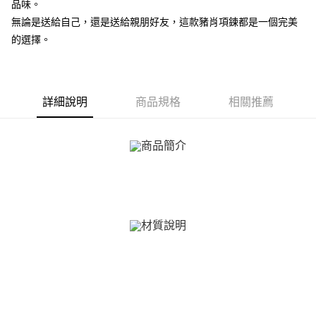
ATM付款
品味。
AFTEE先享後付是「在收到商品之後才付款」的支付方式。 讓您購物簡單
便利好安心！
無論是送給自己，還是送給親朋好友，這款豬肖項鍊都是一個完美
貨到付款
１．簡單：不需註冊會員、不需綁卡、不需儲值。
的選擇。
２．便利：只要手機號碼，簡訊認證，即可結帳。
３．安心：先確認商品／服務後，再付款。
運送方式
【「AFTEE先享後付」結帳流程】
全家取貨付款
１．於結帳方式選擇「AFTEE先享後付」後，將跳轉至「AFTEE先享後付」
詳細說明
商品規格
相關推薦
免運費
結帳頁面，進行簡訊認證並確認金額後，即可完成結帳。
２．訂單成立數日內，您將收到繳費通知簡訊。
付款後全家取貨
３．收到繳費通知簡訊後14天內，點擊此簡訊中的連結，可透過四大超商／
ATM／網路銀行／等多元方式進行付款，方視為交易完成。
免運費
※ 請注意：結帳手續完成當下不需立刻繳費，但若您需要取消訂單，請聯絡
購買商品的店家。未經商家同意取消之訂單仍視為有效，需透過AFTEE先享
7-11取貨付款
後付繳納相關費用。
免運費
※ 交易是否成功請以「AFTEE先享後付 」之結帳頁面顯示為準，若有關於
是否繳費成功／繳費後需取消欲退款等相關疑問，請聯繫「AFTEE先享後付
客戶支援中心」
https://netprotections.freshdesk.com/support/home
付款後7-11取貨
免運費
【注意事項】
１．透過由恩沛科技股份有限公司提供之「AFTEE先享後付」服務完成之交
7-11取貨(快速到店)
易，需依本服務之必要範圍內提供個人資料，並將交易相關給付款項請求債
權轉讓予恩沛科技股份有限公司。
免運費
２．關於個人資料處理事宜，請瀏覽以下網址：
https://aftee.tw/terms/#terms3
黑貓宅急便-(離島請自行填寫住址)