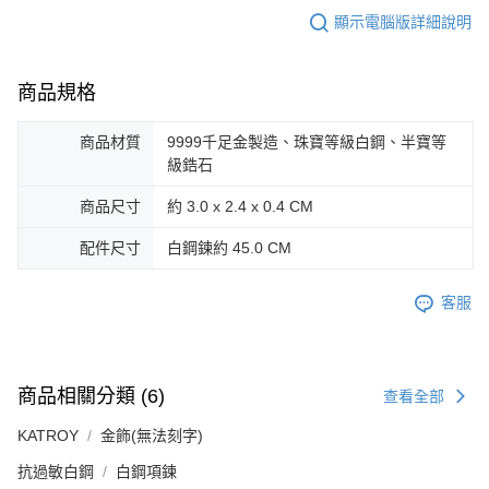
３．未成年的使用者請事先徵得法定代理人或監護人之同意方可使用
顯示電腦版詳細說明
免運費
「AFTEE先享後付」，若未經同意申辦者引起之損失，本公司不負相關責
任。
郵局掛號
４．使用「AFTEE先享後付」時，將依據個別帳號之用戶狀況，依本公司即
時審查核予不同之上限額度；若仍有額度不足之情形，本公司將視審查結果
商品規格
免運費
請求用戶進行身份認證。
５．嚴禁一人註冊多個帳號或使用他人資訊註冊。若發現惡意使用之情形，
機車快遞(限大台北地區運費到付) 下單後請聯絡LINE官方帳號 @gi
商品材質
9999千足金製造、珠寶等級白鋼、半寶等
恩沛科技股份有限公司將有權停止該用戶之使用額度並採取法律行動。
umka
級鋯石
免運費
商品尺寸
約 3.0 x 2.4 x 0.4 CM
黑貓到付(離島不適用)
配件尺寸
白鋼鍊約 45.0 CM
免運費
海外宅配
查看運費
客服
商品相關分類 (6)
查看全部
KATROY
金飾(無法刻字)
抗過敏白鋼
白鋼項鍊