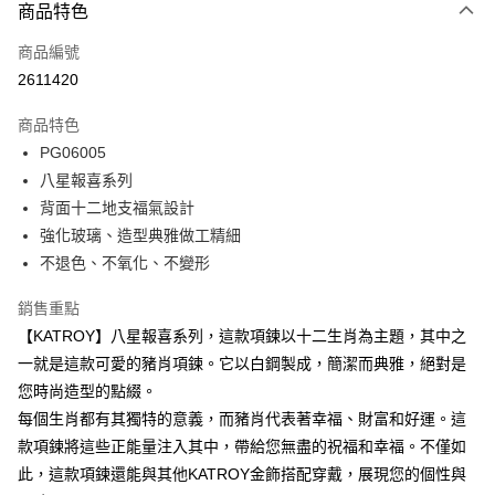
3 期 0 利率 每期
NT$993
21家銀行
商品特色
6 期 0 利率 每期
NT$496
21家銀行
合作金庫商業銀行
第一商業銀行
商品編號
華南商業銀行
彰化商業銀行
12 期 0 利率 每期
NT$248
21家銀行
合作金庫商業銀行
第一商業銀行
2611420
上海商業儲蓄銀行
台北富邦商業銀行
華南商業銀行
彰化商業銀行
24 期 0 利率 每期
NT$124
20家銀行
合作金庫商業銀行
第一商業銀行
國泰世華商業銀行
兆豐國際商業銀行
上海商業儲蓄銀行
台北富邦商業銀行
商品特色
華南商業銀行
彰化商業銀行
臺灣中小企業銀行
台中商業銀行
合作金庫商業銀行
第一商業銀行
超商取貨付款
國泰世華商業銀行
兆豐國際商業銀行
PG06005
上海商業儲蓄銀行
台北富邦商業銀行
匯豐（台灣）商業銀行
華泰商業銀行
華南商業銀行
彰化商業銀行
臺灣中小企業銀行
台中商業銀行
國泰世華商業銀行
兆豐國際商業銀行
八星報喜系列
聯邦商業銀行
遠東國際商業銀行
LINE Pay
上海商業儲蓄銀行
台北富邦商業銀行
匯豐（台灣）商業銀行
華泰商業銀行
臺灣中小企業銀行
台中商業銀行
元大商業銀行
永豐商業銀行
背面十二地支福氣設計
兆豐國際商業銀行
臺灣中小企業銀行
聯邦商業銀行
遠東國際商業銀行
匯豐（台灣）商業銀行
華泰商業銀行
Apple Pay
玉山商業銀行
星展（台灣）商業銀行
台中商業銀行
匯豐（台灣）商業銀行
強化玻璃、造型典雅做工精細
元大商業銀行
永豐商業銀行
聯邦商業銀行
遠東國際商業銀行
台新國際商業銀行
中國信託商業銀行
華泰商業銀行
聯邦商業銀行
玉山商業銀行
星展（台灣）商業銀行
不退色、不氧化、不變形
街口支付
元大商業銀行
永豐商業銀行
台灣樂天信用卡公司
遠東國際商業銀行
元大商業銀行
台新國際商業銀行
中國信託商業銀行
玉山商業銀行
星展（台灣）商業銀行
永豐商業銀行
玉山商業銀行
台灣樂天信用卡公司
悠遊付
銷售重點
台新國際商業銀行
中國信託商業銀行
星展（台灣）商業銀行
台新國際商業銀行
【KATROY】八星報喜系列，這款項鍊以十二生肖為主題，其中之
台灣樂天信用卡公司
中國信託商業銀行
台灣樂天信用卡公司
Google Pay
一就是這款可愛的豬肖項鍊。它以白鋼製成，簡潔而典雅，絕對是
全盈+PAY
您時尚造型的點綴。
每個生肖都有其獨特的意義，而豬肖代表著幸福、財富和好運。這
AFTEE先享後付
款項鍊將這些正能量注入其中，帶給您無盡的祝福和幸福。不僅如
相關說明
此，這款項鍊還能與其他KATROY金飾搭配穿戴，展現您的個性與
【關於「AFTEE先享後付」】