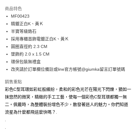
3 期 0 利率 每期
NT$150
21家銀行
商品特色
6 期 0 利率 每期
NT$75
21家銀行
合作金庫商業銀行
第一商業銀行
MF00423
華南商業銀行
彰化商業銀行
12 期 0 利率 每期
NT$37
21家銀行
合作金庫商業銀行
第一商業銀行
精鍍正白K、黃Ｋ
上海商業儲蓄銀行
台北富邦商業銀行
華南商業銀行
彰化商業銀行
24 期 0 利率 每期
NT$18
20家銀行
合作金庫商業銀行
第一商業銀行
國泰世華商業銀行
兆豐國際商業銀行
半寶等級鋯石
上海商業儲蓄銀行
台北富邦商業銀行
華南商業銀行
彰化商業銀行
臺灣中小企業銀行
台中商業銀行
合作金庫商業銀行
第一商業銀行
採用專櫃首飾電鍍正白K、黃Ｋ
超商取貨付款
國泰世華商業銀行
兆豐國際商業銀行
上海商業儲蓄銀行
台北富邦商業銀行
匯豐（台灣）商業銀行
華泰商業銀行
華南商業銀行
彰化商業銀行
臺灣中小企業銀行
台中商業銀行
圓圈直徑約 2.3 CM
國泰世華商業銀行
兆豐國際商業銀行
聯邦商業銀行
遠東國際商業銀行
LINE Pay
上海商業儲蓄銀行
台北富邦商業銀行
匯豐（台灣）商業銀行
華泰商業銀行
墜飾約 2.0 x 1.5 CM
臺灣中小企業銀行
台中商業銀行
元大商業銀行
永豐商業銀行
兆豐國際商業銀行
臺灣中小企業銀行
聯邦商業銀行
遠東國際商業銀行
匯豐（台灣）商業銀行
華泰商業銀行
環保包裝無禮盒
Apple Pay
玉山商業銀行
星展（台灣）商業銀行
台中商業銀行
匯豐（台灣）商業銀行
元大商業銀行
永豐商業銀行
聯邦商業銀行
遠東國際商業銀行
改夾請於訂單欄位備註或line官方帳號@giumka留言訂單號碼
台新國際商業銀行
中國信託商業銀行
華泰商業銀行
聯邦商業銀行
玉山商業銀行
星展（台灣）商業銀行
街口支付
元大商業銀行
永豐商業銀行
台灣樂天信用卡公司
遠東國際商業銀行
元大商業銀行
台新國際商業銀行
中國信託商業銀行
玉山商業銀行
星展（台灣）商業銀行
銷售重點
永豐商業銀行
玉山商業銀行
台灣樂天信用卡公司
悠遊付
台新國際商業銀行
中國信託商業銀行
彩色C型耳環如彩虹般繽紛，柔和的彩色光芒在陽光下閃爍，猶如一
星展（台灣）商業銀行
台新國際商業銀行
台灣樂天信用卡公司
中國信託商業銀行
台灣樂天信用卡公司
Google Pay
抹悠然的微笑，精緻的手工工藝，使每一個彩色C型耳環都獨一無
二。佩戴時，為整體裝扮增色不少，散發著迷人的魅力。你們知道
全盈+PAY
流星為什麼都飛這麼快嗎？.
AFTEE先享後付
.
相關說明
.
【關於「AFTEE先享後付」】
.