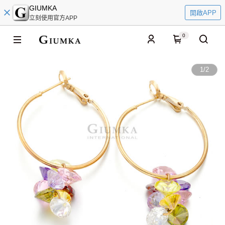
GIUMKA
開啟APP
立刻使用官方APP
0
1
/
2