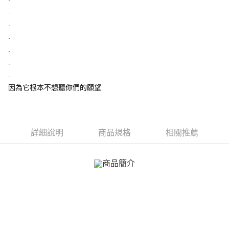
ATM付款
AFTEE先享後付是「在收到商品之後才付款」的支付方式。 讓您購物簡單
.
便利好安心！
貨到付款
１．簡單：不需註冊會員、不需綁卡、不需儲值。
.
２．便利：只要手機號碼，簡訊認證，即可結帳。
.
３．安心：先確認商品／服務後，再付款。
運送方式
.
【「AFTEE先享後付」結帳流程】
.
全家取貨付款
１．於結帳方式選擇「AFTEE先享後付」後，將跳轉至「AFTEE先享後付」
.
免運費
結帳頁面，進行簡訊認證並確認金額後，即可完成結帳。
２．訂單成立數日內，您將收到繳費通知簡訊。
因為它根本不想聽你們的願望
付款後全家取貨
３．收到繳費通知簡訊後14天內，點擊此簡訊中的連結，可透過四大超商／
ATM／網路銀行／等多元方式進行付款，方視為交易完成。
免運費
※ 請注意：結帳手續完成當下不需立刻繳費，但若您需要取消訂單，請聯絡
購買商品的店家。未經商家同意取消之訂單仍視為有效，需透過AFTEE先享
7-11取貨付款
詳細說明
商品規格
相關推薦
後付繳納相關費用。
免運費
※ 交易是否成功請以「AFTEE先享後付 」之結帳頁面顯示為準，若有關於
是否繳費成功／繳費後需取消欲退款等相關疑問，請聯繫「AFTEE先享後付
客戶支援中心」
https://netprotections.freshdesk.com/support/home
付款後7-11取貨
免運費
【注意事項】
１．透過由恩沛科技股份有限公司提供之「AFTEE先享後付」服務完成之交
7-11取貨(快速到店)
易，需依本服務之必要範圍內提供個人資料，並將交易相關給付款項請求債
權轉讓予恩沛科技股份有限公司。
免運費
２．關於個人資料處理事宜，請瀏覽以下網址：
https://aftee.tw/terms/#terms3
黑貓宅急便-(離島請自行填寫住址)