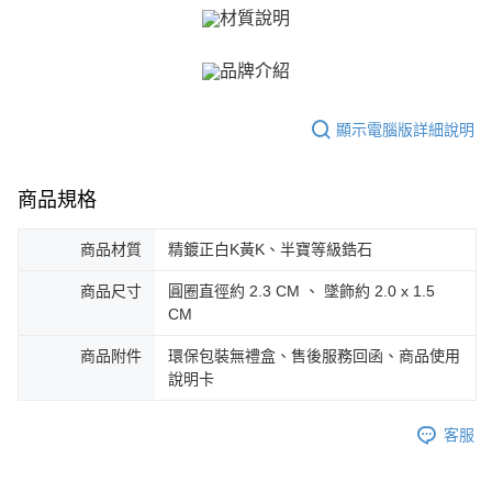
３．未成年的使用者請事先徵得法定代理人或監護人之同意方可使用
免運費
「AFTEE先享後付」，若未經同意申辦者引起之損失，本公司不負相關責
任。
郵局掛號
４．使用「AFTEE先享後付」時，將依據個別帳號之用戶狀況，依本公司即
時審查核予不同之上限額度；若仍有額度不足之情形，本公司將視審查結果
免運費
請求用戶進行身份認證。
顯示電腦版詳細說明
５．嚴禁一人註冊多個帳號或使用他人資訊註冊。若發現惡意使用之情形，
機車快遞(限大台北地區運費到付) 下單後請聯絡LINE官方帳號 @gi
恩沛科技股份有限公司將有權停止該用戶之使用額度並採取法律行動。
umka
免運費
商品規格
黑貓到付(離島不適用)
商品材質
精鍍正白K黃K、半寶等級鋯石
免運費
商品尺寸
圓圈直徑約 2.3 CM 、 墜飾約 2.0 x 1.5
海外宅配
查看運費
CM
商品附件
環保包裝無禮盒、售後服務回函、商品使用
說明卡
客服