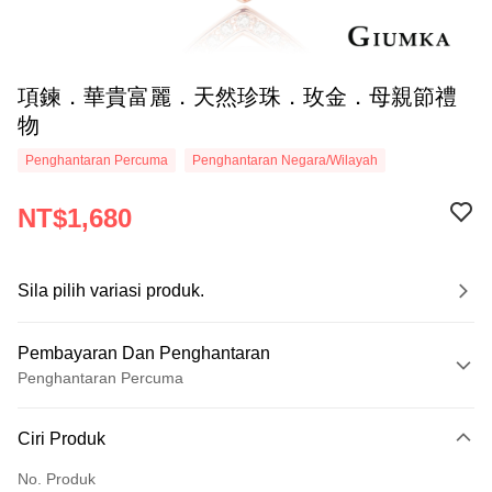
項鍊．華貴富麗．天然珍珠．玫金．母親節禮
物
Penghantaran Percuma
Penghantaran Negara/Wilayah
NT$1,680
Sila pilih variasi produk.
Pembayaran Dan Penghantaran
Penghantaran Percuma
Kaedah Pembayaran
Ciri Produk
Kad Kredit (Bayaran Penuh)
No. Produk
Ansuran Kad Kredit