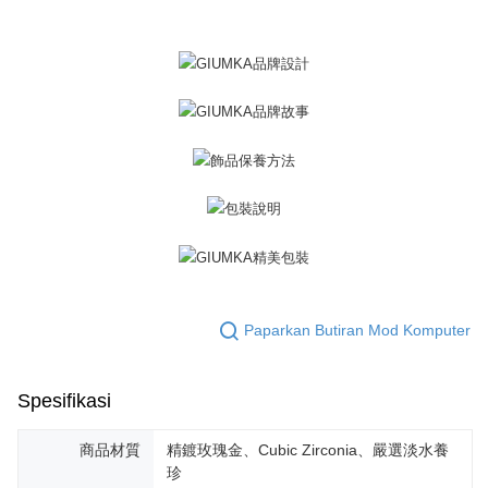
pesanan. Walau bagaimanapun, tiada jaminan bahawa anda boleh
Penghantaran percuma
menerima pesanan anda semasa tempoh pembayaran (cth.: produk
prapesanan atau produk yang mungkin mengambil masa yang lebih
黑貓宅急便-(離島請自行填寫住址)
lama untuk dihantar). Oleh itu, anda dikehendaki membuat pembayaran
kepada AFTEE dalam tempoh sama ada anda menerima pesanan.
Penghantaran percuma
Kedua, Sekatan Pembayaran
郵局掛號
1. Jumlah yang diperakui untuk pengguna kali pertama boleh sehingga
Penghantaran percuma
NT$10,000. Amaun diperakui sebenar yang diluluskan akan berdasarkan
keputusan pensijilan dan semakan oleh AFTEE.
2. Amaun perbelanjaan minimum mestilah lebih besar daripada NT$20.
機車快遞(限大台北地區運費到付) 下單後請聯絡LINE官方帳號 @gi
3. Pada masa ini hanya tersedia untuk ahli Taiwan.
umka
Penghantaran percuma
Ketiga, Syarat Perkhidmatan
Perkhidmatan AFTEE Beli Sekarang Bayar Kemudian disediakan oleh NP
黑貓到付(離島不適用)
Taiwan, Inc. dan AFTEE akan membuat bil kepada pengguna. AFTEE
akan menggunakan data peribadi yang dikumpul (termasuk nama
Paparkan Butiran Mod Komputer
Penghantaran percuma
pembeli, no. telefon, nama penerima, no. telefon, alamat penerima) untuk
penggunaan perkhidmatan. Sila rujuk kepada "Penyata Pengumpulan
海外宅配
Kadar Penghantaran
Data Peribadi, Pemprosesan, Penggunaan"
Spesifikasi
(https://aftee.tw/privacypolicy/
) untuk maklumat lanjut.
Jumlah yang diperakui untuk pengguna kali pertama yang lulus
商品材質
精鍍玫瑰金、Cubic Zirconia、嚴選淡水養
kelulusan boleh sehingga NT$10,000. Jika pengguna tidak membuat
珍
pembayaran dalam tempoh tersebut, yuran pembayaran lewat sebanyak