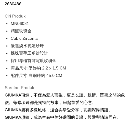
2630486
3 ansuran pada kadar faedah 0,
NT$560
setiap ansuran
Ciri Produk
21 Bank
6 ansuran pada kadar faedah 0,
NT$280
setiap
Taiwan Cooperative Bank
Bank Komersial Pertama
MN06031
Hua Nan Commercial
Chang Hwa Commercial
ansuran
21 Bank
Bank
Bank
精鍍玫瑰金
12 ansuran pada kadar faedah 0,
NT$140
setiap ansuran
Taiwan Cooperative Bank
Bank Komersial Pertama
The Shanghai
Bank Komersial Taipei
Cubic Zirconia
Hua Nan Commercial Bank
Chang Hwa Commercial Bank
21 Bank
24 ansuran pada kadar faedah 0,
NT$70
setiap
Taiwan Cooperative Bank
Bank Komersial Pertama
Commercial & Savings
Fubon
嚴選淡水養殖珍珠
The Shanghai Commercial &
Bank Komersial Taipei Fubon
Hua Nan Commercial
Chang Hwa Commercial
ansuran
Bank
20 Bank
Savings Bank
採珠寶手工爪鑲設計
Bank
Bank
Bank Cathay United
Mega International
Taiwan Cooperative Bank
Bank Komersial Pertama
Bank Cathay United
Mega International Commercial
Pengambilan di Kedai Serbaneka
採用專櫃首飾電鍍玫瑰金
The Shanghai
Bank Komersial Taipei
Commercial Bank
Hua Nan Commercial Bank
Chang Hwa Commercial Bank
Bank
Commercial & Savings
Fubon
商品尺寸:墜飾約 2.2 x 1.5 CM
Taiwan Business Bank
Taichung Commercial
LINE Pay
The Shanghai Commercial &
Bank Komersial Taipei Fubon
Taiwan Business Bank
Taichung Commercial Bank
Bank
Bank
配件尺寸:白鋼鍊約 45.0 CM
Savings Bank
HSBC Bank (Taiwan) Limited
Hwatai Bank
Bank Cathay United
Mega International
HSBC Bank (Taiwan)
Hwatai Bank
Apple Pay
Mega International Commercial
Taiwan Business Bank
Union Bank of Taiwan
Far Eastern International Bank
Commercial Bank
Limited
Sorotan Produk
Bank
Yuanta Commercial Bank
Bank SinoPac
Taiwan Business Bank
Taichung Commercial
Union Bank of Taiwan
Far Eastern International
JKOPAY
GIUMKA項鍊，不僅為愛人而生，更是友誼、親情、閨蜜之間的象
Taichung Commercial Bank
HSBC Bank (Taiwan) Limited
Bank Komersial E.SUN
DBS Bank
Bank
Bank
徵。每條項鍊都是獨特的故事，串起摯愛的心意。
Hwatai Bank
Union Bank of Taiwan
Bank Antarabangsa Taishin
Bank CTBC
Easy Wallet
HSBC Bank (Taiwan)
Hwatai Bank
Yuanta Commercial Bank
Bank SinoPac
Far Eastern International Bank
Yuanta Commercial Bank
Syarikat Kad Kredit Rakuten
GIUMKA擁有多樣風格，適合與摯愛分享，彰顯深厚情誼。
Limited
Bank Komersial E.SUN
DBS Bank
Bank SinoPac
Bank Komersial E.SUN
Google Pay
Taiwan
GIUMKA項鍊，成為生命中美好瞬間的見證，與愛與情誼同在。
Union Bank of Taiwan
Far Eastern International
Bank Antarabangsa
Bank CTBC
DBS Bank
Bank Antarabangsa Taishin
Bank
Taishin
Plus PAY
Bank CTBC
Syarikat Kad Kredit Rakuten
Yuanta Commercial Bank
Bank SinoPac
Syarikat Kad Kredit