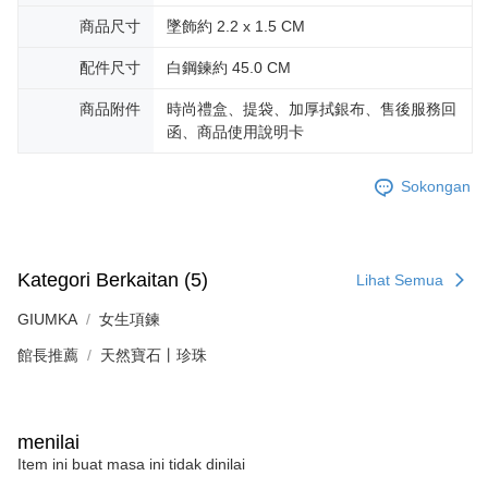
20% setahun akan dikenakan. Pengguna bawah umur dikehendaki
商品尺寸
墜飾約 2.2 x 1.5 CM
mendapatkan kebenaran daripada ibu bapa atau penjaga yang sah
untuk menggunakan AFTEE.
配件尺寸
白鋼鍊約 45.0 CM
Sila hubungi NP Taiwan Inc. di
cs_tw@netprotections.co.jp
jika anda
商品附件
時尚禮盒、提袋、加厚拭銀布、售後服務回
mempunyai sebarang kebimbangan mengenai pemprosesan dan
penggunaan pada data peribadi. Jika anda tidak bersetuju dengan data
函、商品使用說明卡
peribadi yang disenaraikan seperti di atas akan dikumpul dan digunakan
oleh AFTEE, sila jangan gunakan perkhidmatan ini.
Sokongan
Kategori Berkaitan (5)
Lihat Semua
GIUMKA
女生項鍊
館長推薦
天然寶石丨珍珠
menilai
Item ini buat masa ini tidak dinilai