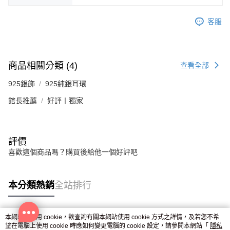
https://aftee.tw/terms/#terms3
黑貓宅急便-(離島請自行填寫住址)
３．未成年的使用者請事先徵得法定代理人或監護人之同意方可使用
客服
免運費
「AFTEE先享後付」，若未經同意申辦者引起之損失，本公司不負相關責
任。
郵局掛號
４．使用「AFTEE先享後付」時，將依據個別帳號之用戶狀況，依本公司即
時審查核予不同之上限額度；若仍有額度不足之情形，本公司將視審查結果
免運費
商品相關分類 (4)
請求用戶進行身份認證。
查看全部
５．嚴禁一人註冊多個帳號或使用他人資訊註冊。若發現惡意使用之情形，
機車快遞(限大台北地區運費到付) 下單後請聯絡LINE官方帳號 @gi
恩沛科技股份有限公司將有權停止該用戶之使用額度並採取法律行動。
925銀飾
925純銀耳環
umka
館長推薦
好評丨獨家
免運費
黑貓到付(離島不適用)
免運費
評價
喜歡這個商品嗎？購買後給他一個好評吧
海外宅配
查看運費
本分類熱銷
全站排行
本網站中使用 cookie，欲查詢有關本網站使用 cookie 方式之詳情，及若您不希
熱門標籤
望在電腦上使用 cookie 時應如何變更電腦的 cookie 設定，請參閱本網站「
隱私