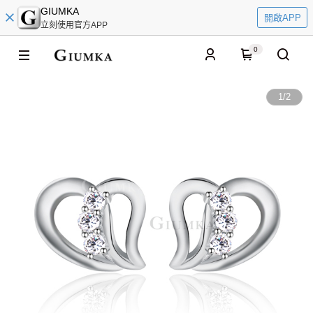
GIUMKA
開啟APP
立刻使用官方APP
0
1
/
2