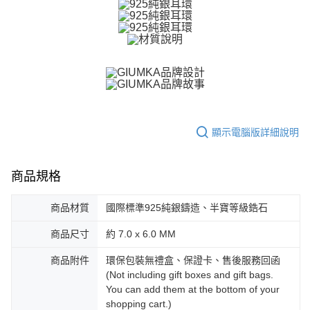
【關於「AFTEE先享後付」】
ATM付款
AFTEE先享後付是「在收到商品之後才付款」的支付方式。 讓您購物簡單
便利好安心！
貨到付款
１．簡單：不需註冊會員、不需綁卡、不需儲值。
２．便利：只要手機號碼，簡訊認證，即可結帳。
３．安心：先確認商品／服務後，再付款。
運送方式
【「AFTEE先享後付」結帳流程】
全家取貨付款
１．於結帳方式選擇「AFTEE先享後付」後，將跳轉至「AFTEE先享後付」
免運費
結帳頁面，進行簡訊認證並確認金額後，即可完成結帳。
顯示電腦版詳細說明
２．訂單成立數日內，您將收到繳費通知簡訊。
付款後全家取貨
３．收到繳費通知簡訊後14天內，點擊此簡訊中的連結，可透過四大超商／
ATM／網路銀行／等多元方式進行付款，方視為交易完成。
免運費
※ 請注意：結帳手續完成當下不需立刻繳費，但若您需要取消訂單，請聯絡
商品規格
購買商品的店家。未經商家同意取消之訂單仍視為有效，需透過AFTEE先享
7-11取貨付款
後付繳納相關費用。
商品材質
國際標準925純銀鑄造、半寶等級鋯石
免運費
※ 交易是否成功請以「AFTEE先享後付 」之結帳頁面顯示為準，若有關於
是否繳費成功／繳費後需取消欲退款等相關疑問，請聯繫「AFTEE先享後付
商品尺寸
約 7.0 x 6.0 MM
客戶支援中心」
https://netprotections.freshdesk.com/support/home
付款後7-11取貨
免運費
【注意事項】
商品附件
環保包裝無禮盒、保證卡、售後服務回函
１．透過由恩沛科技股份有限公司提供之「AFTEE先享後付」服務完成之交
(Not including gift boxes and gift bags.
7-11取貨(快速到店)
易，需依本服務之必要範圍內提供個人資料，並將交易相關給付款項請求債
You can add them at the bottom of your
權轉讓予恩沛科技股份有限公司。
免運費
shopping cart.)
２．關於個人資料處理事宜，請瀏覽以下網址：