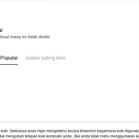
i
 buat masa ini tidak dinilai
 Popular
Jualan paling laris
uki. Sekiranya anda ingin mengetahui secara terperinci bagaimana kuki digunak
tuk mengubah tetapan kuki komputer anda. Jika anda tidak mahu menggunakan ku
Tentang Kami
Khidmat Pelangga