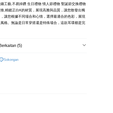
Commercial Bank
n Commercial Bank
Chang Hwa Commercial Bank
Bank
鑲工藝,不易掉鑽 生日禮物 情人節禮物 聖誕節交換禮物
ercial & Savings
Fubon
an Business Bank
Taichung Commercial
anghai Commercial &
Bank Komersial Taipei Fubon
Business Bank
Taichung Commercial Bank
推,精鍍正白K的材質，展現高雅與品質，讓您散發出獨
k
Bank
s Bank
nk (Taiwan) Limited
Hwatai Bank
 Cathay United
Mega International
 Bank (Taiwan)
Hwatai Bank
。，讓您根據不同場合和心情，選擇最適合的色彩，展現
ternational Commercial
Taiwan Business Bank
ank of Taiwan
Far Eastern International Bank
Commercial Bank
ted
人風格。無論是日常穿搭還是特殊場合，這款耳環都是完
 Commercial Bank
Bank SinoPac
an Business Bank
Taichung Commercial
n Bank of Taiwan
Far Eastern International
。
ng Commercial Bank
HSBC Bank (Taiwan) Limited
omersial E.SUN
DBS Bank
Bank
Bank
 Bank
Union Bank of Taiwan
tarabangsa Taishin
Bank CTBC
t
 Bank (Taiwan)
Hwatai Bank
ta Commercial Bank
Bank SinoPac
tern International Bank
Yuanta Commercial Bank
t Kad Kredit Rakuten
ted
 Komersial E.SUN
DBS Bank
Berkaitan (5)
inoPac
Bank Komersial E.SUN
y
n Bank of Taiwan
Far Eastern International
 Antarabangsa
Bank CTBC
nk
Bank Antarabangsa Taishin
Bank
hin
淑女款耳環
TBC
Syarikat Kad Kredit Rakuten
ta Commercial Bank
Bank SinoPac
kat Kad Kredit
Sokongan
Taiwan
 Komersial E.SUN
天然寶石丨珍珠
DBS Bank
ten Taiwan
 Antarabangsa
Bank CTBC
鍍K金飾 耳環
hin
Mengenai Perkhidmatan AFTEE Beli Sekarang Bayar
an ATM
kat Kad Kredit
生 耳環
 memilih AFTEE sebagai kaedah pembayaran, mesej
ten Taiwan
asa Penghantaran
謝師禮優選
n AFTEE akan muncul.
oleh meneruskan pembayaran selepas pengesahan SMS.
ayaran diperlukan apabila pesanan disahkan. Produk akan
e alamat yang ditetapkan.
Penghantaran
h pesanan disahkan, anda akan menerima SMS pembayaran
hli aplikasi akan menerima pemberitahuan tolak aplikasi