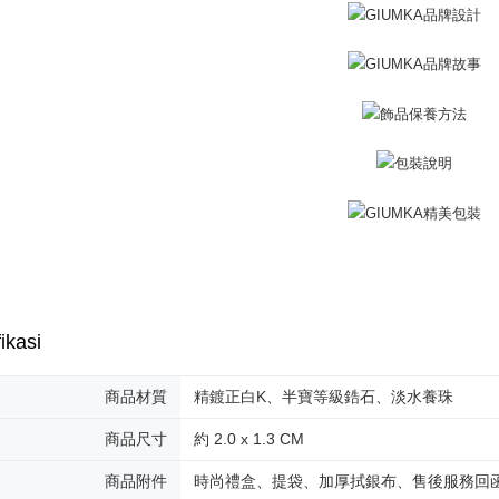
機車快遞(
2. Amaun p
umka
3. Pada ma
Penghanta
Ketiga, Sy
Perkhidma
黑貓到付(
NP Taiwan
Penghanta
akan meng
pembeli, n
海外宅配
untuk peng
Pengumpul
(https://aft
Jumlah yan
kelulusan 
pembayara
20% setah
mendapatk
ikasi
untuk men
商品材質
精鍍正白K、半寶等級鋯石、淡水養珠
Sila hubun
mempunyai
penggunaan
商品尺寸
約 2.0 x 1.3 CM
peribadi y
digunakan 
商品附件
時尚禮盒、提袋、加厚拭銀布、售後服務回