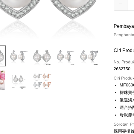
Pembaya
Penghant
Kaedah 
Ciri Prod
Kad Kredi
No. Produ
2632750
Ansuran K
Ciri Produ
3 ansu
MF060
6 ansu
Taiw
採珠寶
Hua 
ansura
嚴選淡
Ban
12 ans
Taiwan 
適合搭
The 
Hua Na
24 ans
母親節
Taiw
Comm
The Sh
Hua 
ansura
Ban
Sorotan P
Saving
Ban
Bank
採用專櫃首飾
Taiwan 
Bank Ca
Pengambil
The 