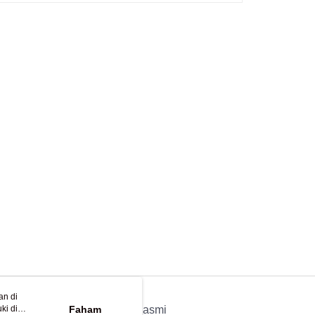
an di
ki di
n
Faham
APP Rasmi