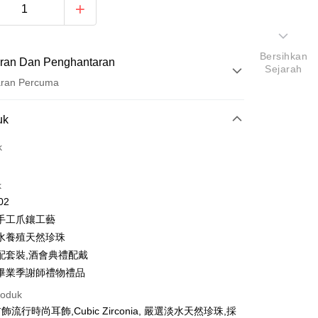
Bersihkan
ran Dan Penghantaran
Sejarah
aran Percuma
Pembayaran
uk
t (Bayaran Penuh)
k
ad Kredit
k
ran pada kadar faedah 0,
NT$660
setiap ansuran
02
21 Bank
ran pada kadar faedah 0,
NT$330
setiap
an Cooperative Bank
Bank Komersial Pertama
手工爪鑲工藝
Nan Commercial
Chang Hwa Commercial
n
21 Bank
水養殖天然珍珠
k
Bank
uran pada kadar faedah 0,
NT$165
setiap ansuran
Cooperative Bank
Bank Komersial Pertama
配套裝,酒會典禮配戴
Shanghai
Bank Komersial Taipei
n Commercial Bank
Chang Hwa Commercial Bank
21 Bank
uran pada kadar faedah 0,
NT$82
setiap
畢業季謝師禮物禮品
an Cooperative Bank
Bank Komersial Pertama
ercial & Savings
Fubon
anghai Commercial &
Bank Komersial Taipei Fubon
Nan Commercial
Chang Hwa Commercial
n
k
20 Bank
roduk
s Bank
k
Bank
 Cathay United
Mega International
流行時尚耳飾,Cubic Zirconia, 嚴選淡水天然珍珠,採
Cooperative Bank
Bank Komersial Pertama
thay United
Mega International Commercial
an di Kedai Serbaneka
Shanghai
Bank Komersial Taipei