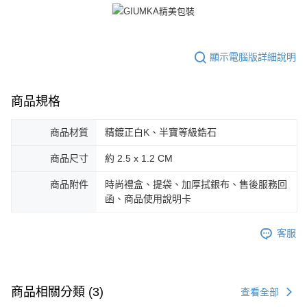
３．未成年的使用者請事先徵得法定代理人或監護人之同意方可使用
免運費
「AFTEE先享後付」，若未經同意申辦者引起之損失，本公司不負相關責
任。
郵局掛號
４．使用「AFTEE先享後付」時，將依據個別帳號之用戶狀況，依本公司即
時審查核予不同之上限額度；若仍有額度不足之情形，本公司將視審查結果
顯示電腦版詳細說明
免運費
請求用戶進行身份認證。
５．嚴禁一人註冊多個帳號或使用他人資訊註冊。若發現惡意使用之情形，
機車快遞(限大台北地區運費到付) 下單後請聯絡LINE官方帳號 @gi
恩沛科技股份有限公司將有權停止該用戶之使用額度並採取法律行動。
商品規格
umka
免運費
商品材質
精鍍正白K、半寶等級鋯石
黑貓到付(離島不適用)
商品尺寸
約 2.5 x 1.2 CM
免運費
商品附件
時尚禮盒、提袋、加厚拭銀布、售後服務回
海外宅配
查看運費
函、商品使用說明卡
客服
商品相關分類 (3)
查看全部