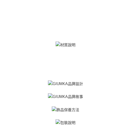
ATM付款
AFTEE先享後付是「在收到商品之後才付款」的支付方式。 讓您購物簡單
便利好安心！
貨到付款
１．簡單：不需註冊會員、不需綁卡、不需儲值。
２．便利：只要手機號碼，簡訊認證，即可結帳。
３．安心：先確認商品／服務後，再付款。
運送方式
【「AFTEE先享後付」結帳流程】
全家取貨付款
１．於結帳方式選擇「AFTEE先享後付」後，將跳轉至「AFTEE先享後付」
免運費
結帳頁面，進行簡訊認證並確認金額後，即可完成結帳。
２．訂單成立數日內，您將收到繳費通知簡訊。
付款後全家取貨
３．收到繳費通知簡訊後14天內，點擊此簡訊中的連結，可透過四大超商／
ATM／網路銀行／等多元方式進行付款，方視為交易完成。
免運費
※ 請注意：結帳手續完成當下不需立刻繳費，但若您需要取消訂單，請聯絡
購買商品的店家。未經商家同意取消之訂單仍視為有效，需透過AFTEE先享
7-11取貨付款
後付繳納相關費用。
免運費
※ 交易是否成功請以「AFTEE先享後付 」之結帳頁面顯示為準，若有關於
是否繳費成功／繳費後需取消欲退款等相關疑問，請聯繫「AFTEE先享後付
客戶支援中心」
https://netprotections.freshdesk.com/support/home
付款後7-11取貨
免運費
【注意事項】
１．透過由恩沛科技股份有限公司提供之「AFTEE先享後付」服務完成之交
7-11取貨(快速到店)
易，需依本服務之必要範圍內提供個人資料，並將交易相關給付款項請求債
權轉讓予恩沛科技股份有限公司。
免運費
２．關於個人資料處理事宜，請瀏覽以下網址：
https://aftee.tw/terms/#terms3
黑貓宅急便-(離島請自行填寫住址)