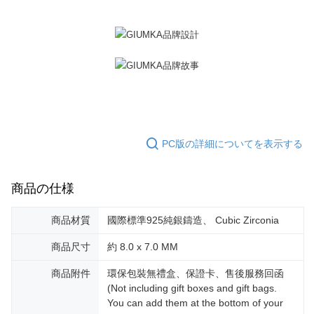
3.現在、台湾の会員のみご利用いただけます。
送料無料
三、利用規約「AFTEE代金後払い」（以下当サービスという）はネットプ
郵局掛號
ロテクションズ（以下 AFTEE という）が提供し、AFTEEが代金を徴収し
ます。当サービスご利用の際に提供しなければならない個人情報（注文者
送料無料
の氏名、電話番号、受取人の氏名、電話番号、受取人住所を含むがこれに
限らない）は、AFTEEに渡され当サービスで必要な範囲内で利用されま
機車快遞(限大台北地區運費到付) 下單後請聯絡LINE官方帳號 @gi
す。AFTEEの個人情報の収集、処理、利用について、詳細はAFTEE公式ホ
umka
ームページの『個人情報の収集、処理及び利用に関する声明』をご参照く
ださい（
https://aftee.tw/privacypolicy/
）。
送料無料
PC版の詳細についてを表示する
AFTEEの初回ご利用の際に、審査を通過すれば、最高額がNT$10,000にな
黑貓到付(離島不適用)
ります。支払い期限を過ぎた場合、その金額に基づいて年利20%の遅延滞
送料無料
納金が加算されます。未成年の利用者は、事前に法定代理人または後見人
の同意を得ればAFTEEをご利用いただけます。
商品の仕様
海外宅配
送料を確認
個人情報の処理、利用について疑問がある、または関連する法律の権利を
行使したい場合は、ネットプロテクションズ
cs_tw@netprotections.co.jp
商品材質
國際標準925純銀鑄造、 Cubic Zirconia
にご連絡ください。上記に示した個人情報を、必要な購入注文書とあわせ
てAFTEEにご提供いただく、またはAFTEEにあなたの個人情報の収集、処
商品尺寸
約 8.0 x 7.0 MM
理、利用を許可することににご同意いただけない場合は、当サービスを選
択しないでください。
商品附件
環保包裝無禮盒、保證卡、售後服務回函
(Not including gift boxes and gift bags.
You can add them at the bottom of your