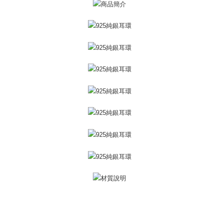
ATM払い
1.お支払い方法でAFTEE代金後払いを選択すると、携帯電話認証ウィンド
ウが表示されます。
代金引換
2.SMSで認証してお支払い手続を進めてください。
3.注文するときのお支払いは不要です。商品はご指定の住所に配送されま
す。
配送方法
4.ご注文が完了すると、携帯に支払い通知のSMSが届きます。アプリ会員
の場合は、AFTEE アプリプッシュ通知が届きます。
全家取貨付款
5.商品受け取り時のお支払いは不要です。商品を確かめてから、SMSまた
送料無料
はアプリの通知に従って、4大コンビニ、またはATM/オンラインバンキン
グでお支払いください。
付款後全家取貨
代金納付期限は最短で 14 日以内ですので、ご注意ください。AFTEE アプ
送料無料
リをダウンロードして AFTEE 会員になるとお支払い期限を最長 45 日以内
まで延長できます。
7-11取貨付款
送料無料
お支払期限は、ショップが請求した期日と、AFTEEで延長できる日数をも
とに計算されます。AFTEEで注文すると、商品を受け取るまで支払い期限
付款後7-11取貨
を延長できますが、商品を期限内に受け取れない場合があります（例：予
約商品や商品到着日が比較的遅い商品）。そのため、商品到着の有無に関
送料無料
わらず、AFTEEで指定された期限内にお支払いください。
7-11取貨(快速到店)
二、支払い限度額
送料無料
1.初回 AFTEEを ご利用の際に、認証結果及び当社の審査の結果に基づ
き、限度額が設定されます。
2.決済金額は最低NT$20です。
黑貓宅急便-(離島請自行填寫住址)