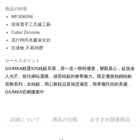
3回払い、金利0、毎回
NT$230
21行の銀行
商品の特徴
6回払い、金利0、毎回
NT$115
21行の銀行
合作金庫商業銀行
第一商業銀行
MFS06056
華南商業銀行
彰化商業銀行
12回払い、金利0、毎回
NT$57
21行の銀行
合作金庫商業銀行
第一商業銀行
採珠寶手工爪鑲工藝
上海商業儲蓄銀行
台北富邦商業銀行
華南商業銀行
彰化商業銀行
24回払い、金利0、毎回
NT$28
20行の銀行
合作金庫商業銀行
第一商業銀行
国泰世華商業銀行
兆豐國際商業銀行
Cubic Zirconia
上海商業儲蓄銀行
台北富邦商業銀行
華南商業銀行
彰化商業銀行
台湾中小企業銀行
台中商業銀行
合作金庫商業銀行
第一商業銀行
流行時尚名媛淑女款
コンビニ店頭代金引換
国泰世華商業銀行
兆豐國際商業銀行
上海商業儲蓄銀行
台北富邦商業銀行
HSBC(台湾)商業銀行
華泰商業銀行
華南商業銀行
彰化商業銀行
台湾中小企業銀行
台中商業銀行
抗過敏,不易掉鑽
国泰世華商業銀行
兆豐國際商業銀行
聯邦商業銀行
遠東国際商業銀行
LINE Pay
上海商業儲蓄銀行
台北富邦商業銀行
HSBC(台湾)商業銀行
華泰商業銀行
台湾中小企業銀行
台中商業銀行
元大商業銀行
永豐商業銀行
兆豐國際商業銀行
台湾中小企業銀行
聯邦商業銀行
遠東国際商業銀行
セールスポイント
HSBC(台湾)商業銀行
華泰商業銀行
Apple Pay
玉山商業銀行
星展(台湾)商業銀行
台中商業銀行
HSBC(台湾)商業銀行
元大商業銀行
永豐商業銀行
GIUMKA精選925純銀耳環，買一送一限時優惠，耀眼真心，綻放迷
聯邦商業銀行
遠東国際商業銀行
台新國際商業銀行
中国信託商業銀行
華泰商業銀行
聯邦商業銀行
玉山商業銀行
星展(台湾)商業銀行
JKOPAY
元大商業銀行
永豐商業銀行
人光芒。前往網站選購，感受純銀的奢華魅力。限定優惠‎熱銷純銀
台湾楽天クレジットカード会社
遠東国際商業銀行
元大商業銀行
台新國際商業銀行
中国信託商業銀行
玉山商業銀行
星展(台湾)商業銀行
首飾系列，全純銀，用心製程品質保證滿意，簡單襯托你的美麗，
永豐商業銀行
玉山商業銀行
台湾楽天クレジットカード会社
Easy Wallet
台新國際商業銀行
中国信託商業銀行
星展(台湾)商業銀行
台新國際商業銀行
GIUMKA官網優惠中
台湾楽天クレジットカード会社
中国信託商業銀行
台湾楽天クレジットカード会社
Google Pay
Plus Pay
詳細について
商品の仕様
おすすめ関連商品
AFTEE代金後払い
説明
一、 AFTEE代金後払いについて