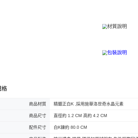
免運費
２．訂單
３．收到繳
／ATM／
付款後全
※ 請注意
免運費
絡購買商品
先享後付
7-11取貨
※ 交易是
是否繳費成
免運費
付客戶支
付款後7-1
【注意事
免運費
１．透過由
交易，需
7-11取貨
求債權轉
２．關於
免運費
https://aft
規格
３．未成
黑貓宅急便
「AFTE
免運費
任。
商品材質
精鍍正白K ,採用施華洛世奇水晶元素
４．使用「
郵局掛號
即時審查
商品尺寸
直徑約 1.2 CM 高約 4.2 CM
結果請求
免運費
５．嚴禁
配件尺寸
白K鍊約 80.0 CM
形，恩沛
機車快遞(
動。