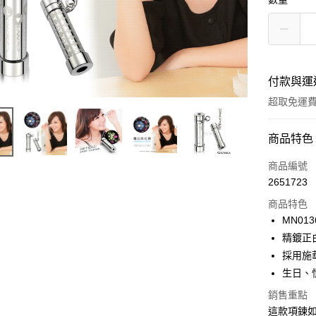
付款與運
超取免運
付款方式
商品特色
信用卡一
商品編號
2651723
信用卡分
商品特色
3 期 
MN013
6 期 
合作金
精鍍正
華南商
12 期
採用施
合作金
上海商
華南商
生日、
24 期
合作金
國泰世
上海商
華南商
銷售重點
臺灣中
合作金
超商取貨
國泰世
上海商
匯豐（
這款項鍊
華南商
臺灣中