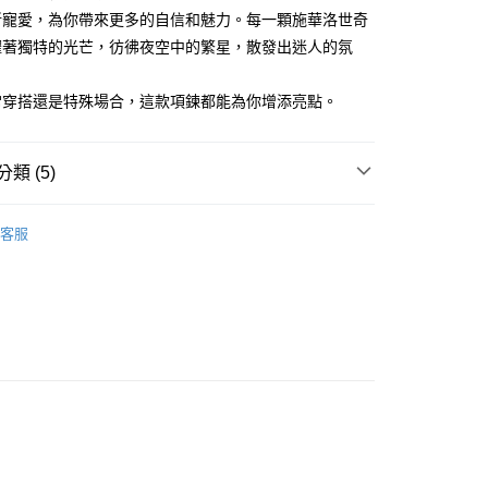
華商業銀行
兆豐國際商業銀行
業銀行
遠東國際商業銀行
業儲蓄銀行
台北富邦商業銀行
新寵愛，為你帶來更多的自信和魅力。每一顆施華洛世奇
台灣）商業銀行
華泰商業銀行
小企業銀行
台中商業銀行
業銀行
永豐商業銀行
際商業銀行
臺灣中小企業銀行
業銀行
遠東國際商業銀行
耀著獨特的光芒，彷彿夜空中的繁星，散發出迷人的氛
台灣）商業銀行
華泰商業銀行
業銀行
星展（台灣）商業銀行
業銀行
匯豐（台灣）商業銀行
業銀行
永豐商業銀行
業銀行
遠東國際商業銀行
際商業銀行
中國信託商業銀行
業銀行
聯邦商業銀行
業銀行
星展（台灣）商業銀行
業銀行
永豐商業銀行
常穿搭還是特殊場合，這款項鍊都能為你增添亮點。
天信用卡公司
際商業銀行
元大商業銀行
際商業銀行
中國信託商業銀行
業銀行
星展（台灣）商業銀行
業銀行
玉山商業銀行
天信用卡公司
際商業銀行
中國信託商業銀行
台灣）商業銀行
台新國際商業銀行
天信用卡公司
類 (5)
託商業銀行
台灣樂天信用卡公司
y
女生項鍊
客服
施華洛世奇元素
享後付
鍍K金飾 項鍊
FTEE先享後付」】
生項鍊
先享後付是「在收到商品之後才付款」的支付方式。 讓您購物簡單
心！
謝師禮優選
：不需註冊會員、不需綁卡、不需儲值。
：只要手機號碼，簡訊認證，即可結帳。
：先確認商品／服務後，再付款。
EE先享後付」結帳流程】
方式選擇「AFTEE先享後付」後，將跳轉至「AFTEE先享後
付款
頁面，進行簡訊認證並確認金額後，即可完成結帳。