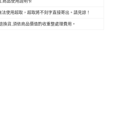
函,商品使用說明卡
無法使用超取，超取將不刻字直接寄出。請見諒！
離島不適用)
退換貨,須依商品價值酌收重整處理費用。
查看運費