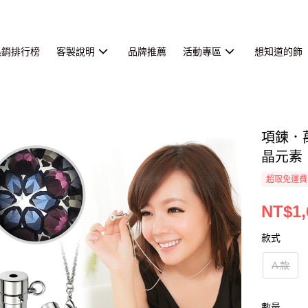
熱銷排行榜
客製說明
品牌推薦
活動專區
想知道的飾
項鍊．
晶元素
超取免運費
NT$1,
款式
A 款
數量