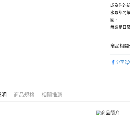
國泰世
聯邦商
LINE Pay
上海商
成為你的
匯豐（
臺灣中
元大商
兆豐國
聯邦商
水晶都閃
匯豐（
Apple Pay
玉山商
台中商
元大商
圍。
聯邦商
台新國
華泰商
玉山商
街口支付
元大商
無論是日
台灣樂
遠東國
台新國
玉山商
永豐商
台灣樂
悠遊付
台新國
星展（
台灣樂
商品相關分
中國信
Google Pa
GIUMKA
全盈+PAY
分享
精選推薦
AFTEE先
相關說明
項鍊
精
【關於「A
ATM付款
項鍊
女
AFTEE
便利好安
說明
商品規格
相關推薦
館長推薦
貨到付款
１．簡單
２．便利
３．安心
運送方式
【「AFT
１．於結帳
全家取貨
付」結帳