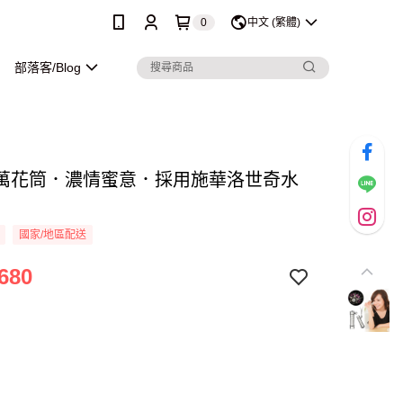
0
中文 (繁體)
部落客/Blog
萬花筒．濃情蜜意．採用施華洛世奇水
國家/地區配送
680