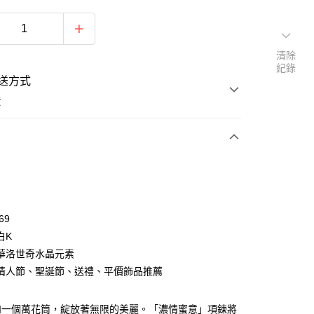
清除
紀錄
送方式
費
次付款
期付款
0 利率 每期
NT$560
21家銀行
69
0 利率 每期
NT$280
21家銀行
庫商業銀行
第一商業銀行
白K
業銀行
彰化商業銀行
 0 利率 每期
NT$140
21家銀行
華洛世奇水晶元素
庫商業銀行
第一商業銀行
業儲蓄銀行
台北富邦商業銀行
業銀行
彰化商業銀行
情人節、聖誕節、送禮、平價飾品推薦
 0 利率 每期
NT$70
20家銀行
庫商業銀行
第一商業銀行
華商業銀行
兆豐國際商業銀行
業儲蓄銀行
台北富邦商業銀行
業銀行
彰化商業銀行
小企業銀行
台中商業銀行
庫商業銀行
第一商業銀行
付款
華商業銀行
兆豐國際商業銀行
業儲蓄銀行
台北富邦商業銀行
台灣）商業銀行
華泰商業銀行
如一個萬花筒，綻放著無限的美麗。「濃情蜜意」項鍊將
業銀行
彰化商業銀行
小企業銀行
台中商業銀行