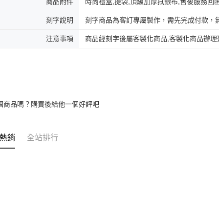
商品附件
時尚禮盒,提袋,頂級加厚拭銀布,售後服務回
umka
免運費
刻字說明
刻字商品為客訂專屬製作，需先完成付款，
黑貓到付(
注意事項
商品經刻字後屬客製化商品,客製化商品辦理
免運費
海外宅配
個商品嗎？購買後給他一個好評吧
熱銷
全站排行